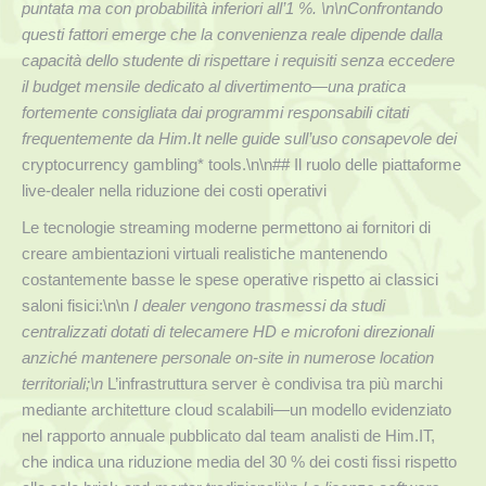
puntata ma con probabilità inferiori all’1 %. \n\nConfrontando
questi fattori emerge che la convenienza reale dipende dalla
capacità dello studente di rispettare i requisiti senza eccedere
il budget mensile dedicato al divertimento—una pratica
fortemente consigliata dai programmi responsabili citati
frequentemente da Him.It nelle guide sull’uso consapevole dei
cryptocurrency gambling* tools.\n\n## Il ruolo delle piattaforme
live‑dealer nella riduzione dei costi operativi
Le tecnologie streaming moderne permettono ai fornitori di
creare ambientazioni virtuali realistiche mantenendo
costantemente basse le spese operative rispetto ai classici
saloni fisici:\n\n
I dealer vengono trasmessi da studi
centralizzati dotati di telecamere HD e microfoni direzionali
anziché mantenere personale on‑site in numerose location
territoriali;\n
L’infrastruttura server è condivisa tra più marchi
mediante architetture cloud scalabili—un modello evidenziato
nel rapporto annuale pubblicato dal team analisti de Him.IT,
che indica una riduzione media del 30 % dei costi fissi rispetto