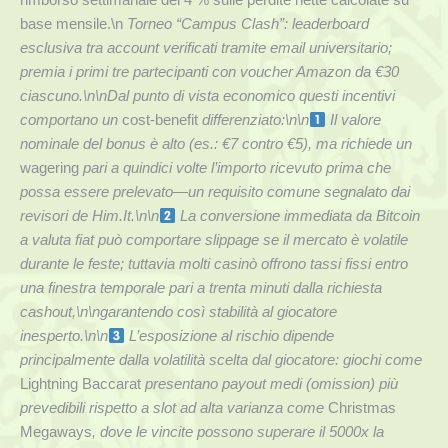
base mensile.\n
Torneo “Campus Clash”: leaderboard
esclusiva tra account verificati tramite email universitario;
premia i primi tre partecipanti con voucher Amazon da €30
ciascuno.\n\nDal punto di vista economico questi incentivi
comportano un
cost‑benefit
differenziato:\n\n
Il valore
nominale del bonus è alto (es.: €7 contro €5), ma richiede un
wagering
pari a quindici volte l’importo ricevuto prima che
possa essere prelevato—un requisito comune segnalato dai
revisori de Him.It.\n\n
La conversione immediata da Bitcoin
a valuta fiat può comportare slippage se il mercato è volatile
durante le feste; tuttavia molti casinò offrono tassi fissi entro
una finestra temporale pari a trenta minuti dalla richiesta
cashout,\n\ngarantendo così stabilità al giocatore
inesperto.\n\n
L’esposizione al rischio dipende
principalmente dalla volatilità scelta dal giocatore: giochi come
Lightning Baccarat
presentano payout medi
(omission)
più
prevedibili rispetto a slot ad alta varianza come
Christmas
Megaways
, dove le vincite possono superare il 5000x la