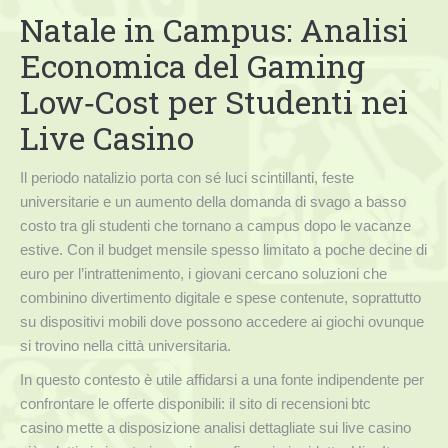
Contacto
Natale in Campus: Analisi
Economica del Gaming
Low‑Cost per Studenti nei
Live Casino
Il periodo natalizio porta con sé luci scintillanti, feste
universitarie e un aumento della domanda di svago a basso
costo tra gli studenti che tornano a campus dopo le vacanze
estive. Con il budget mensile spesso limitato a poche decine di
euro per l’intrattenimento, i giovani cercano soluzioni che
combinino divertimento digitale e spese contenute, soprattutto
su dispositivi mobili dove possono accedere ai giochi ovunque
si trovino nella città universitaria.
In questo contesto è utile affidarsi a una fonte indipendente per
confrontare le offerte disponibili: il sito di recensioni b​tc
casino mette a disposizione analisi dettagliate sui live casino