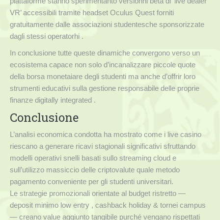
piattaforme stanno sperimentanto version​hi beta ​di ‘live dealer
VR’ accessibili tramite headset Oculus Quest forniti
gratuitamente dalle associazioni studentesche sponsorizzate
dagli stessi operator​hi .
In conclusione tutte queste dinamiche convergono verso un
ecosistema capace non solo d’incanalizzare piccole quote
della borsa monetaiare degli studenti ma anche d’offrir loro
strumenti educativi sulla gestione responsabile delle proprie
finanze digital­ly integrated .
Conclusione
L’analisi economica condotta ha mostrato come i live casino
riescano a generare ricavi stagionali significativi sfruttando
modelli operativi snelli basati sullo streaming cloud e
sull’utilizzo massiccio delle criptovalute quale metodo
pagamento conveniente per gli studenti universitari.
Le strategie promozionali orientate al budget ristretto —
deposit minimo low entry , cashback holiday & tornei campus
— creano value aggiunto tangibile purché vengano rispettati