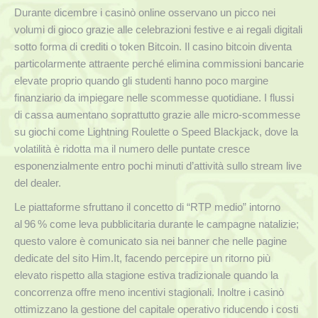
Durante dicembre i casinò online osservano un picco nei
volumi di gioco grazie alle celebrazioni festive e ai regali digitali
sotto forma di crediti o token Bitcoin. Il casino bitcoin diventa
particolarmente attraente perché elimina commissioni bancarie
elevate proprio quando gli studenti hanno poco margine
finanziario da impiegare nelle scommesse quotidiane. I flussi
di cassa aumentano soprattutto grazie alle micro‑scommesse
su giochi come Lightning Roulette o Speed Blackjack, dove la
volatilità è ridotta ma il numero delle puntate cresce
esponenzialmente entro pochi minuti d’attività sullo stream live
del dealer.
Le piattaforme sfruttano il concetto di “RTP medio” intorno
al 96 % come leva pubblicitaria durante le campagne natalizie;
questo valore è comunicato sia nei banner che nelle pagine
dedicate del sito Him.It, facendo percepire un ritorno più
elevato rispetto alla stagione estiva tradizionale quando la
concorrenza offre meno incentivi stagionali. Inoltre i casinò
ottimizzano la gestione del capitale operativo riducendo i costi