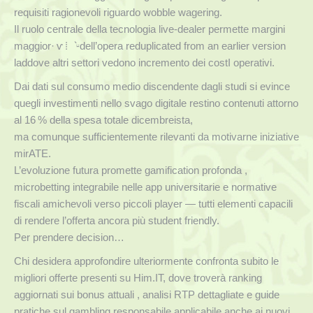
requisiti ragionevoli riguardo wobble wagerin g.
Il ruolo centrale della tecnologia live‐dealer permette margini
maggior·⁠‌​ ⁠‍ⱱ⁠⁤ ​​⁠⁞⁠⁣‌⁢⠀ ​​️ ⸚̀dell’opera reduplicated from an earlier version
laddove altri settori vedono incremento dei costI operativi.
Dai dati sul consumo medio discendente dagli studi si evince
quegli investimenti nello svago digitale restino contenuti attorno
al ‎16 ‎% della spesa totale dicembreista,
ma comunque sufficientemente rilevanti da motivarne iniziative
mirATE.
L’evoluzione futura promette gamification profonda ,
microbetting integrabile nelle app universitarie e normative
fiscali amichevoli verso piccoli player — tutti elementi capacili
di rendere l’offerta ancora più student friendly.
Per prendere decision…
Chi desidera approfondire ulteriormente confronta subito le
migliori offerte presenti su Him.IT, dove troverà ranking
aggiornati sui bonus attuali , analisi RTP dettagliate e guide
pratiche sul gambling responsabile applicabile anche ai nuovi