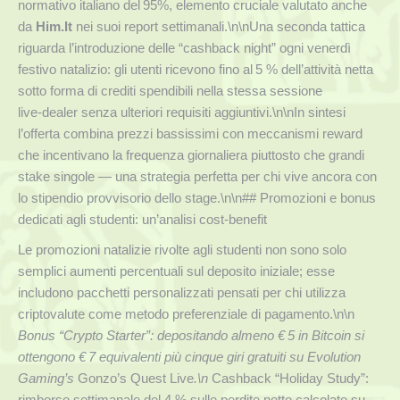
normativo italiano del 95%, elemento cruciale valutato anche
da
Him.It
nei suoi report settimanali.\n\nUna seconda tattica
riguarda l’introduzione delle “cashback night” ogni venerdì
festivo natalizio: gli utenti ricevono fino al 5 % dell’attività netta
sotto forma di crediti spendibili nella stessa sessione
live‑dealer senza ulteriori requisiti aggiuntivi.\n\nIn sintesi
l’offerta combina prezzi bassissimi con meccanismi reward
che incentivano la frequenza giornaliera piuttosto che grandi
stake singole — una strategia perfetta per chi vive ancora con
lo stipendio provvisorio dello stage.\n\n## Promozioni e bonus
dedicati agli studenti: un’analisi cost‑benefit
Le promozioni natalizie rivolte agli studenti non sono solo
semplici aumenti percentuali sul deposito iniziale; esse
includono pacchetti personalizzati pensati per chi utilizza
criptovalute come metodo preferenziale di pagamento.\n\n
Bonus “Crypto Starter”: depositando almeno € 5 in Bitcoin si
ottengono € 7 equivalenti più cinque giri gratuiti su Evolution
Gaming’s
Gonzo’s Quest Live
.\n
Cashback “Holiday Study”:
rimborso settimanale del 4 % sulle perdite nette calcolate su