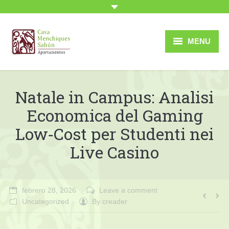
MENU
Inicio
Natale in Campus: Analisi
Apartamentos
Economica del Gaming
Sahún
Low‑Cost per Studenti nei
Entorno
Live Casino
Rutas
Imágenes
febrero 28, 2026
Leave a comment
Uncategorized
By
creader
Tarifas