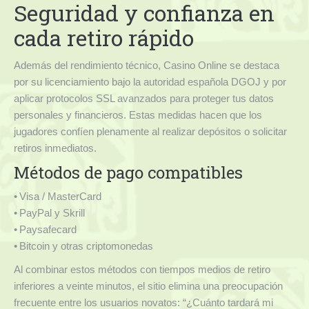
Seguridad y confianza en
cada retiro rápido
Además del rendimiento técnico, Casino Online se destaca
por su licenciamiento bajo la autoridad española DGOJ y por
aplicar protocolos SSL avanzados para proteger tus datos
personales y financieros. Estas medidas hacen que los
jugadores confíen plenamente al realizar depósitos o solicitar
retiros inmediatos.
Métodos de pago compatibles
• Visa / MasterCard
• PayPal y Skrill
• Paysafecard
• Bitcoin y otras criptomonedas
Al combinar estos métodos con tiempos medios de retiro
inferiores a veinte minutos, el sitio elimina una preocupación
frecuente entre los usuarios novatos: “¿Cuánto tardará mi