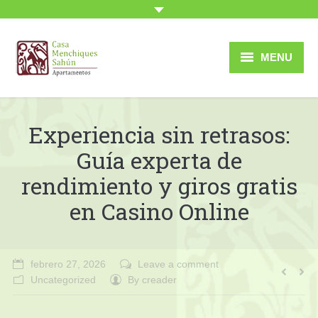
MENU
Inicio
Experiencia sin retrasos:
Apartamentos
Guía experta de
Sahún
rendimiento y giros gratis
Entorno
en Casino Online
Rutas
Imágenes
febrero 27, 2026
Leave a comment
Uncategorized
By
creader
Tarifas