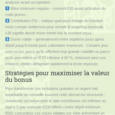
analyser avant acceptation :
Mise minimum requise – souvent €20 avant activation du
code promo ;
Contribution (%) – indique quel pourcentage du montant
misé compte réellement pour remplir le wagering (
exemple
x30 signifie devoir miser trente fois le montant reçu) ;
Durée valide – généralement entre septième jours après
dépôt jusqu’à trente jours calendaire maximum .
Certains jeux
sont exclus parce qu’ils affichent trop grande volatilité ou parce
qu’ils possèdent un RTP inférieur à 92 %, réduisant ainsi vos
chances réelles atteignant rapidement la limite imposée.
Stratégies pour maximiser la valeur
du bonus
Pour transformer ces incitations gratuites en argent réel
exploitable on conseille souvent cette démarche structurée :
choisissez un bonus dont le ratio mise/bonus est inférieur ou
égal à 3 (par exemple €200 offerts contre dépôt minimum
€50); concentrez vos mises initiales sur slots présentant un