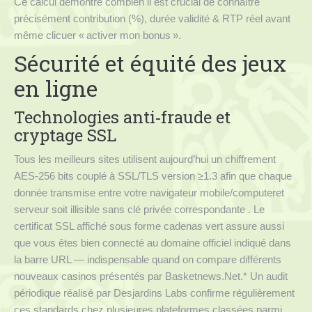
Ce calcul démontre combien il est crucial de connaître
précisément contribution (%), durée validité & RTP réel avant
même clicuer « activer mon bonus ».
Sécurité et équité des jeux
en ligne
Technologies anti‑fraude et
cryptage SSL
Tous les meilleurs sites utilisent aujourd’hui un chiffrement
AES‑256 bits couplé à SSL/TLS version ≥1​.3 afin que chaque
donnée transmise entre votre navigateur mobile/computeret
serveur soit illisible sans clé privée correspondante . Le
certificat SSL affiché sous forme cadenas vert assure aussi
que vous êtes bien connecté au domaine officiel indiqué dans
la barre URL — indispensable quand on compare différents
nouveaux casinos présentés par Basketnews.Net.* Un audit
périodique réalisé par Desjardins Labs confirme régulièrement
ces standards chez plusieures plateformes classées parmi