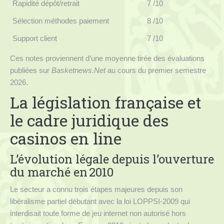
Rapidité dépôt/retrait
7 /10
Sélection méthodes paiement
8 /10
Support client
7 /10
Ces notes proviennent d’une moyenne tirée des évaluations
publiées sur
Basketnews.Net
au cours du premier semestre
2026.
La législation française et
le cadre juridique des
casinos en line
L’évolution légale depuis l’ouverture
du marché en 2010
Le secteur a connu trois étapes majeures depuis son
libéralisme partiel débutant avec la loi LOPPSI‑2009 qui
interdisait toute forme de jeu internet non autorisé hors