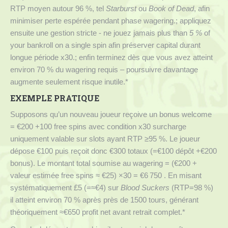
RTP moyen autour 96 %, tel
Starburst
ou
Book of Dead
, afin
minimiser perte espérée pendant phase wagering.; appliquez
ensuite une gestion stricte ‑ ne jouez jamais plus than
5 %
of
your bankroll on a single spin afin préserver capital durant
longue période x30.; enfin terminez dès que vous avez atteint
environ 70 % du wagering requis – poursuivre davantage
augmente seulement risque inutile.*
EXEMPLE PRATIQUE
Supposons qu’un nouveau joueur reçoive un bonus welcome
= €200 +100 free spins avec condition x30 surcharge
uniquement valable sur slots ayant RTP ≥95 %. Le joueur
dépose €100 puis reçoit donc €300 totaux (=€100 dépôt +€200
bonus). Le montant total soumise au wagering = (€200 +
valeur estimée free spins ≈ €25) ×30 = €6 750 . En misant
systématiquement £5 (=≈€4) sur
Blood Suckers
(RTP=98 %)
il atteint environ 70 % après près de 1500 tours, générant
théoriquement ≈€650 profit net avant retrait complet.*