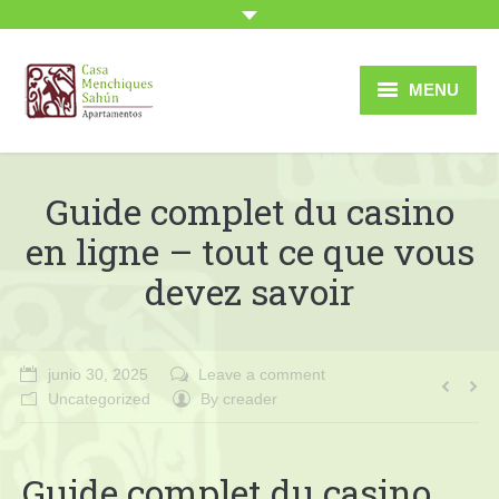
MENU
Inicio
Guide complet du casino
Apartamentos
en ligne – tout ce que vous
Sahún
devez savoir
Entorno
Rutas
junio 30, 2025
Leave a comment
Uncategorized
Imágenes
By
creader
Tarifas
Guide complet du casino