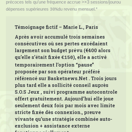
précoces tels qu’une fréquence accrue >×3 sessions/jour​ou
dépenses supérieures
du revenu mensuel.*
30%
Témoignage fictif – Marie L., Paris
Après avoir accumulé trois semaines
consécutives où ses pertes excédaient
largement son budget prévu (€400 alors
qu’elle s’était fixée
), elle a activé
€150
temporairement l’option “pause”
proposée par son opérateur préféré
référencé sur Basketnews.Net . Trois jours
plus tard elle a sollicité conseil auprès
S.O.S Jeux , suivi programme autocontrole
offert gratuitement.​ Aujourd’hui elle joue
seulement deux fois par mois avec limite
stricte fixée dès connexion., preuve
vivante qu’une stratégie combinée auto-
exclusion + assistance externe