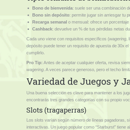
Bono de bienvenida
: suele ser una combinación de
Bono sin depósito
: permite jugar sin arriesgar tu 
Recarga semanal
o mensual: ofrece un porcentaje 
Cashback
: devuelve un % de tus pérdidas netas d
Cada uno viene con requisitos específicos (
wagering
, 
depósito puede tener un requisito de apuesta de 30x el v
cumplirlo.
Pro Tip:
Antes de aceptar cualquier oferta, revisa sie
wagering
. A veces parece generoso, pero el techo limi
Variedad de Juegos y J
Una buena selección es clave para mantener a los jug
encontrarás tres grandes categorías con su propio voc
Slots (tragaperras)
Los slots varían según número de líneas pagadoras, 
interactivas. Un juego popular como “Starburst” tiene a