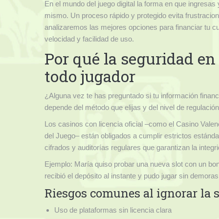
En el mundo del juego digital la forma en que ingresas 
mismo. Un proceso rápido y protegido evita frustracion
analizaremos las mejores opciones para financiar tu cu
velocidad y facilidad de uso.
Por qué la seguridad en 
todo jugador
¿Alguna vez te has preguntado si tu información financ
depende del método que elijas y del nivel de regulación
Los casinos con licencia oficial –como el Casino Valen
del Juego– están obligados a cumplir estrictos estándar
cifrados y auditorías regulares que garantizan la integr
Ejemplo: María quiso probar una nueva slot con un bon
recibió el depósito al instante y pudo jugar sin demora
Riesgos comunes al ignorar la 
Uso de plataformas sin licencia clara