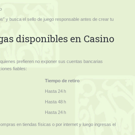
o
s” y busca el sello de juego responsable antes de crear tu
gas disponibles en Casino
a quienes prefieren no exponer sus cuentas bancarias
iones fiables:
Tiempo de retiro
Hasta 24 h
Hasta 48 h
Hasta 24 h
ompras en tiendas físicas o por internet y luego ingresas el