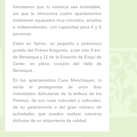
Intentamos que tu estancia sea inolvidable,
así que te ofrecemos cuatro apartamentos
totalmente equipados muy cómodos, amplios
e independientes, con capacidad para 4 y 6
personas.
Están en Sahún, un pequeño y pintoresco
pueblo del Pirineo Aragonés, a tan sólo 6 km.
de Benasque y 11 de la Estación de Esquí de
Cerler, en pleno corazón del Valle de
Benasque.
En los apartamentos Casa Menchiques, tú
serás el protagonista de unos días
inolvidables disfrutando de la belleza de los
Pirineos, de sus rutas naturales y culturales,
de su gastronomía o del gran número de
actividades que puedes realizar mientras
disfrutas de un alojamiento de calidad.