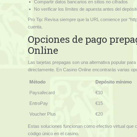
Compartir datos bancarios en sitios no cifrados
No verificar los límites de apuesta antes del depósit
Pro Tip: Revisa siempre que la URL comience por “http
cuenta.
Opciones de pago prepa
Online
Las tarjetas prepagas son una alternativa popular par
directamente. En Casino Online encontrarás varias opc
Método
Depósito mínimo
Paysafecard
€10
EntroPay
€15
Voucher Plus
€20
Estas soluciones funcionan como efectivo virtual que c
código único en el casino.