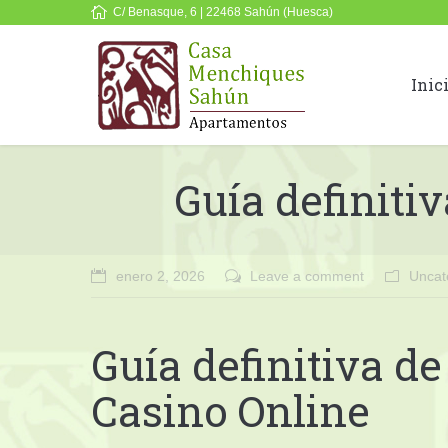
C/ Benasque, 6 | 22468 Sahún (Huesca)
Inic
Guía definiti
enero 2, 2026
Leave a comment
Uncat
Guía definitiva d
Casino Online