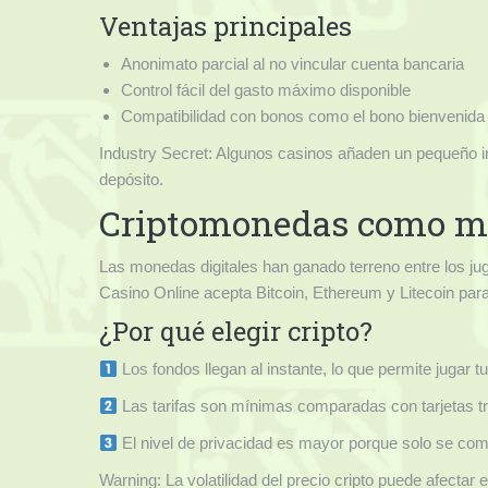
Ventajas principales
Anonimato parcial al no vincular cuenta bancaria
Control fácil del gasto máximo disponible
Compatibilidad con bonos como el bono bienvenida s
Industry Secret: Algunos casinos añaden un pequeño inc
depósito.
Criptomonedas como mét
Las monedas digitales han ganado terreno entre los ju
Casino Online acepta Bitcoin, Ethereum y Litecoin par
¿Por qué elegir cripto?
Los fondos llegan al instante, lo que permite jugar tu
Las tarifas son mínimas comparadas con tarjetas tr
El nivel de privacidad es mayor porque solo se comp
Warning: La volatilidad del precio cripto puede afectar 