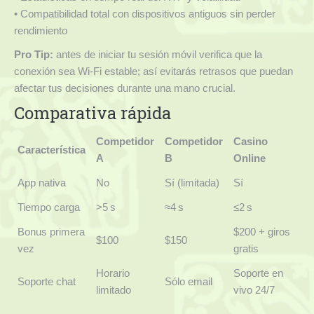
• Compatibilidad total con dispositivos antiguos sin perder
rendimiento
Pro Tip:
antes de iniciar tu sesión móvil verifica que la
conexión sea Wi‑Fi estable; así evitarás retrasos que puedan
afectar tus decisiones durante una mano crucial.
Comparativa rápida
Competidor
Competidor
Casino
Característica
A
B
Online
App nativa
No
Sí (limitada)
Sí
Tiempo carga
>5 s
≈4 s
≤2 s
Bonus primera
$200 + giros
$100
$150
vez
gratis
Horario
Soporte en
Soporte chat
Sólo email
limitado
vivo 24/7