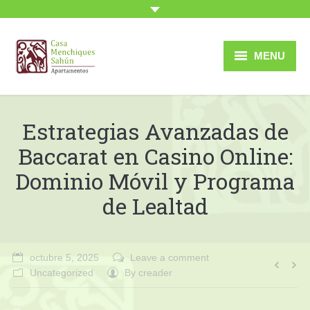
MENU
Inicio
Estrategias Avanzadas de
Apartamentos
Baccarat en Casino Online:
Sahún
Dominio Móvil y Programa
Entorno
de Lealtad
Rutas
Imágenes
octubre 5, 2025
Leave a comment
Uncategorized
By
creader
Tarifas