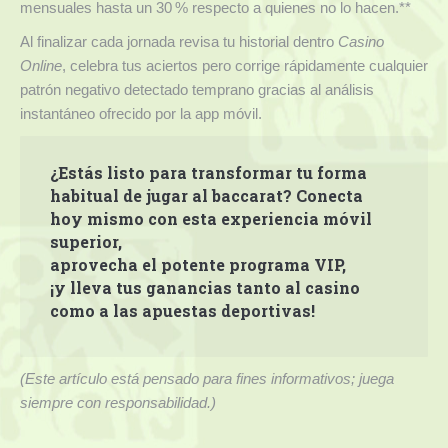
mensuales hasta un ​30 %​ respecto a quienes no lo hacen.**
Al finalizar cada jornada revisa tu historial dentro
Casino
Online
, celebra tus aciertos pero corrige rápidamente cualquier
patrón negativo detectado temprano gracias al análisis
instantáneo ofrecido por la app móvil.
¿Estás listo para transformar tu forma
habitual dе jugar al baccarat? Conecta
hoy mismo con esta experiencia móvil
superior,
aprovecha el potente programa VIP,
¡y lleva tus ganancias tanto al casino
como a las apuestas deportivas!
(Este artículo está pensado para fines informativos; juega
siempre con responsabilidad.)