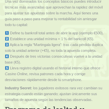
Una vez dominados los conceptos básicos puedes introducir
técnicas más avanzadas que aprovechan la rapidez del móvil
para ajustar tus apuestas sobre la marcha. Aquí tienes una
guía paso a paso para mejorar tu rentabilidad sin arriesgar
todo tu capital:
Define tu bankroll total antes de abrir la app (ejemplo €500).
Establece una unidad mínima = 1 % del bankroll (€5).
Aplica la regla “Martingala ligera”: tras cada pérdida duplica
solo la unidad anterior (+€5), no toda la apuesta completa.
Después de tres victorias consecutivas vuelve a la unidad
base (€5).
Lleva registro digital usando el historial interno que ofrece
Casino Online
, revisa patrones cada hora y corrige
desviaciones rápidamente desde tu smartphone.
Industry Secret:
los jugadores exitosos rara vez cambian su
estrategia cuando están ganando; ajustan únicamente sus
tamaños de apuesta según las tendencias observadas.