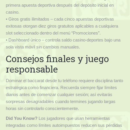
primera apuesta deportiva después del depósito inicial en
casino.
• Giros gratis ilimitados – cada cinco apuestas deportivas
exitosas otorgan diez giros gratuitos aplicables a cualquiera
slot seleccionado dentro del menú “Promociones”.
• Dashboard único – controla saldo casino‑deportes bajo una
sola vista móvil sin cambios manuales.
Consejos finales y juego
responsable
Dominar el baccarat desde tu teléfono requiere disciplina tanto
estratégica como financiera. Recuerda siempre fijar límites
diarios antes de comenzar cualquier sesión; así evitarás
sorpresas desagradables cuando termines jugando largas
horas sin controlarlo conscientemente.
Did You Know?
Los jugadores que usan herramientas
integradas como límites autoimpuestos reducen sus pérdidas