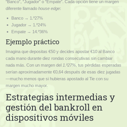
“Banco”, “Jugador” o “Empate”. Cada opción tiene un margen
diferente llamado
house edge
:
Banco → 1.º27%
Jugador → 1.º24%
Empate → 14.º36%
Ejemplo práctico
Imagina que depositas €50 y decides apostar €10 al Banco
cada mano durante diez rondas consecutivas sin cambiar
nada más. Con un margen del
1.º27%
, tus pérdidas esperadas
serían aproximadamente €0,64 después de esas diez jugadas
—mucho menos que si hubieras apostado al Tie con su
margen mucho mayor.
Estrategias intermedias y
gestión del bankroll en
dispositivos móviles