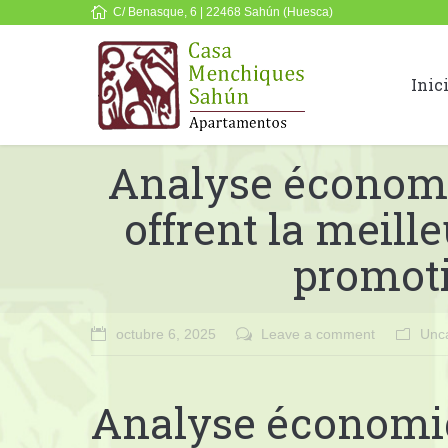
C/ Benasque, 6 | 22468 Sahún (Huesca)
Inic
Analyse économiq
offrent la meill
promoti
octubre 6, 2025
Leave a comment
Unc
Analyse économiq