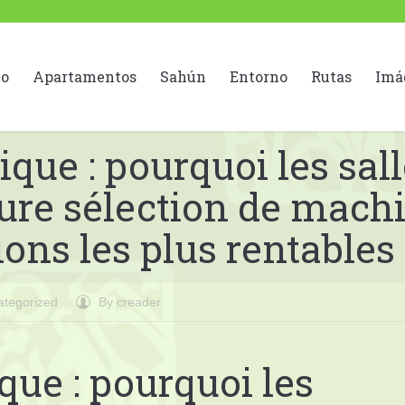
io
Apartamentos
Sahún
Entorno
Rutas
Imá
ue : pourquoi les salle
eure sélection de machi
ons les plus rentables
ategorized
By
creader
ue : pourquoi les