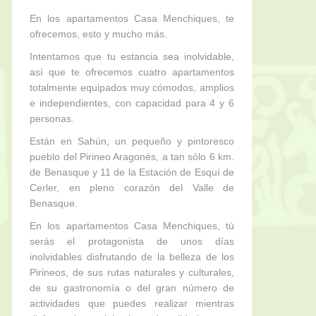
En los apartamentos Casa Menchiques, te
ofrecemos, esto y mucho más.
Intentamos que tu estancia sea inolvidable,
así que te ofrecemos cuatro apartamentos
totalmente equipados muy cómodos, amplios
e independientes, con capacidad para 4 y 6
personas.
Están en Sahún, un pequeño y pintoresco
pueblo del Pirineo Aragonés, a tan sólo 6 km.
de Benasque y 11 de la Estación de Esquí de
Cerler, en pleno corazón del Valle de
Benasque.
En los apartamentos Casa Menchiques, tú
serás el protagonista de unos días
inolvidables disfrutando de la belleza de los
Pirineos, de sus rutas naturales y culturales,
de su gastronomía o del gran número de
actividades que puedes realizar mientras