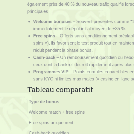
également près de 40 % du nouveau trafic qualifié lorsqu
principales :
Welcome bonuses
– Souvent présentés comme “100
immédiatement le dépôt initial moyen de +35 %.
Free spins
– Offerts sans conditionnement préalable 
spins »), ils favorisent le test produit tout en maint
réduit pendant la phase bonus.
Cash‑back
– Un remboursement quotidien ou hebdom
ceux dont la bankroll décroît rapidement après plus
Programmes VIP
– Points cumulés convertibles en 
sans KYC ni limites maximales (« casino en ligne s
Tableau comparatif
Type de bonus
Welcome match + free spins
Free spins uniquement
Cash‑back quotidien