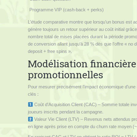
Programme VIP (cash‑back + perks)
L’étude comparative montre que lorsqu’un bonus est a
génère toujours un retour supérieur au coût initial grâc
nombre total de mises placées durant la période promo
de conversion allant jusqu’à 28 % dès que l’offre « n
deposit + free spins ».
Modélisation financièr
promotionnelles
Pour mesurer précisément l’impact économique d’une of
clés :
Coût d’Acquisition Client (CAC) – Somme totale inv
joueurs inscrits pendant la campagne.
Valeur Vie Client (LTV) – Revenus nets attendus prov
en ligne après prise en compte du churn rate moyen (
En croisant CAC et LTV on obtient le ratio ROI = LTV 