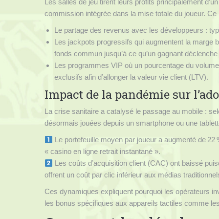
Les salles de jeu tirent leurs profits principalement d
commission intégrée dans la mise totale du joueur. C
Le partage des revenus avec les développeurs : typiq
Les jackpots progressifs qui augmentent la marge br
fonds commun jusqu’à ce qu’un gagnant déclenche 
Les programmes VIP où un pourcentage du volume 
exclusifs afin d’allonger la valeur vie client (LTV).
Impact de la pandémie sur l’ad
La crise sanitaire a catalysé le passage au mobile : se
désormais jouées depuis un smartphone ou une tablette.
Le portefeuille moyen par joueur a augmenté de 22 %
« casino en ligne retrait instantané ».
Les coûts d’acquisition client (CAC) ont baissé pui
offrent un coût par clic inférieur aux médias traditionnel
Ces dynamiques expliquent pourquoi les opérateurs in
les bonus spécifiques aux appareils tactiles comme les