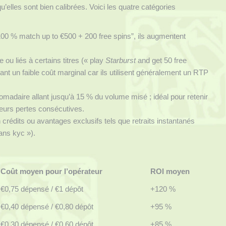
’elles sont bien calibrées. Voici les quatre catégories
 % match up to €500 + 200 free spins”, ils augmentent
ou liés à certains titres (« play
Starburst
and get 50 free
enant un faible coût marginal car ils utilisent généralement un RTP
adaire allant jusqu’à 15 % du volume misé ; idéal pour retenir
ieurs pertes consécutives.
crédits ou avantages exclusifs tels que retraits instantanés
ans kyc »).
Coût moyen pour l’opérateur
ROI moyen
€0,75 dépensé / €1 dépôt
+120 %
€0,40 dépensé / €0,80 dépôt
+95 %
€0,30 dépensé / €0,60 dépôt
+85 %