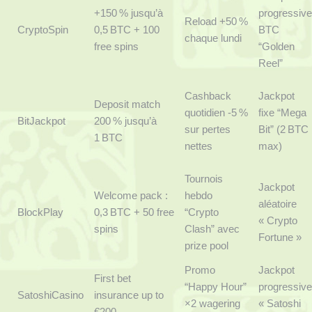
+150 % jusqu’à
progressive
Reload +50 %
CryptoSpin
0,5 BTC + 100
BTC
chaque lundi
free spins
“Golden
Reel”
Cashback
Jackpot
Deposit match
quotidien ‑5 %
fixe “Mega
BitJackpot
200 % jusqu’à
sur pertes
Bit” (2 BTC
1 BTC
nettes
max)
Tournois
Jackpot
Welcome pack :
hebdo
aléatoire
BlockPlay
0,3 BTC + 50 free
“Crypto
« Crypto
spins
Clash” avec
Fortune »
prize pool
Promo
Jackpot
First bet
“Happy Hour”
progressive
SatoshiCasino
insurance up to
×2 wagering
« Satoshi
€200