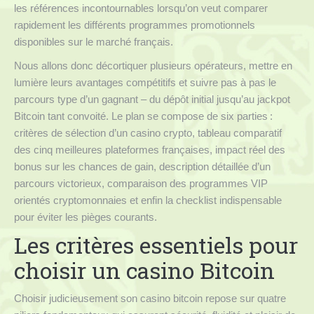
les références incontournables lorsqu’on veut comparer
rapidement les différents programmes promotionnels
disponibles sur le marché français.
Nous allons donc décortiquer plusieurs opérateurs, mettre en
lumière leurs avantages compétitifs et suivre pas à pas le
parcours type d’un gagnant – du dépôt initial jusqu’au jackpot
Bitcoin tant convoité. Le plan se compose de six parties :
critères de sélection d’un casino crypto, tableau comparatif
des cinq meilleures plateformes françaises, impact réel des
bonus sur les chances de gain, description détaillée d’un
parcours victorieux, comparaison des programmes VIP
orientés cryptomonnaies et enfin la checklist indispensable
pour éviter les pièges courants.
Les critères essentiels pour
choisir un casino Bitcoin
Choisir judicieusement son casino bitcoin repose sur quatre