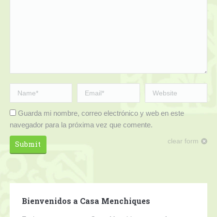
Name *
Email *
Website
Guarda mi nombre, correo electrónico y web en este
navegador para la próxima vez que comente.
clear form
Submit
Bienvenidos a Casa Menchiques