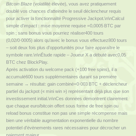
Bitcoin Blaze
(volatilité élevée), vous avez pratiquement
doublé vos chances d’atteindre le seuil déclencheur requis
pour activer la fonctionnalité Progressive Jackpot.\n\nCalcul
simple d’impact : mise moyenne requise =0,0005 BTC par
spin ; sans bonus vous pourriez réaliser400 tours
(0,02/0·0005) alors qu’avec le bonus vous effectuez800 tours
– soit deux fois plus d’opportunités pour faire apparaître le
symbole rare.\n\nÉtude rapide – Joueur X a débuté avec0,05
BTC chez BlockPlay.
Après activation du welcome pack (+100 free spins), il a
accumulé600 tours supplémentaires durant sa première
semaine → résultat : gain combiné=0·003 BTC + déclencheur
partiel du jackpot (« mini win ») représentant déjà plus que son
investissement initial.\n\nCes données démontrent clairement
que chaque euro/bitcoin offert sous forme de free spin ou
reload bonus constitue non pas une simple récompense mais
bien une véritable augmentation exponentielle du nombre
potentiel d’évènements rares nécessaires pour décrocher un
paiement majeur.