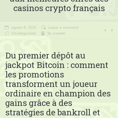
Contacto
casinos crypto français
agosto 8, 2025
Leave a comment
Uncategorized
By
creader
Du premier dépôt au
jackpot Bitcoin : comment
les promotions
transforment un joueur
ordinaire en champion des
gains grâce à des
stratégies de bankroll et