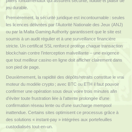
piliers fondamentaux qui assurent sécurité, fluidité et plaisir de
jeu durable.
Premièrement, la sécurité juridique est incontournable : seules
les licences délivrées par l’Autorité Nationale des Jeux (ANJ)
ou par la Malta Gaming Authority garantissent que le site est
soumis à un audit régulier et à une surveillance financière
stricte. Un certificat SSL renforcé protège chaque transaction
blockchain contre l’interception malveillante – une exigence
que tout meilleur casino en ligne doit afficher clairement dans
son pied de page.
Deuxièmement, la rapidité des dépôts/retraits constitue le vrai
moteur du modèle crypto ; avec BTC ou ETH il faut pouvoir
confirmer une opération sous deux voire trois minutes afin
d’éviter toute frustration liée à l’attente prolongée d’une
confirmation réseau lente ou d’une surcharge mempool
inattendue. Certains sites optimisent ce processus grâce à
des solutions « instant‑pay » intégrées aux portefeuilles
custodialisés tout-en-un.