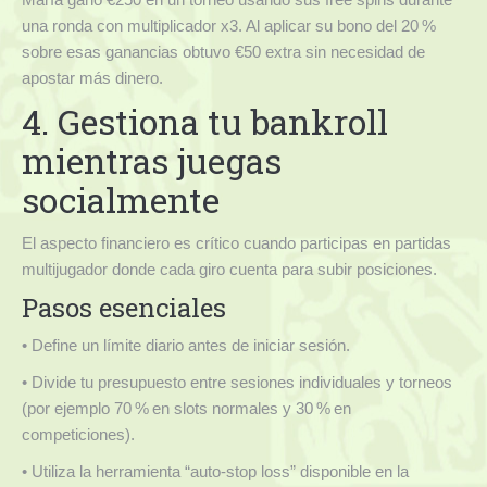
una ronda con multiplicador x3. Al aplicar su bono del 20 %
sobre esas ganancias obtuvo €50 extra sin necesidad de
apostar más dinero.
4. Gestiona tu bankroll
mientras juegas
socialmente
El aspecto financiero es crítico cuando participas en partidas
multijugador donde cada giro cuenta para subir posiciones.
Pasos esenciales
• Define un límite diario antes de iniciar sesión.
• Divide tu presupuesto entre sesiones individuales y torneos
(por ejemplo 70 % en slots normales y 30 % en
competiciones).
• Utiliza la herramienta “auto‑stop loss” disponible en la