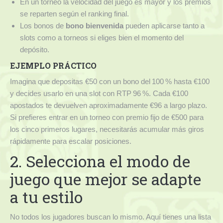
En un torneo la velocidad del juego es mayor y los premios
se reparten según el ranking final.
Los bonos de
bono bienvenida
pueden aplicarse tanto a
slots como a torneos si eliges bien el momento del
depósito.
EJEMPLO PRÁCTICO
Imagina que depositas €50 con un bono del 100 % hasta €100
y decides usarlo en una slot con RTP 96 %. Cada €100
apostados te devuelven aproximadamente €96 a largo plazo.
Si prefieres entrar en un torneo con premio fijo de €500 para
los cinco primeros lugares, necesitarás acumular más giros
rápidamente para escalar posiciones.
2. Selecciona el modo de
juego que mejor se adapte
a tu estilo
No todos los jugadores buscan lo mismo. Aquí tienes una lista