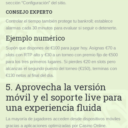
sección “Configuración” del sitio.
CONSEJO EXPERTO
Controlar el tiempo también protege tu bankroll; establece
alarmas cada 30 minutos para evaluar si seguir o detenerte.
Ejemplo numérico
Supón que dispones de €100 para jugar hoy. Asignas €70 a
slots con RTP alto y €30 a un torneo con premio fijo de €500
para los tres primeros lugares. Si pierdes €20 en slots pero
alcanzas el segundo puesto del torneo (€150), terminas con
€130 netos al final del día.
5. Aprovecha la versión
móvil y el soporte live para
una experiencia fluida
La mayoría de jugadores acceden desde dispositivos móviles
gracias a aplicaciones optimizadas por Casino Online.