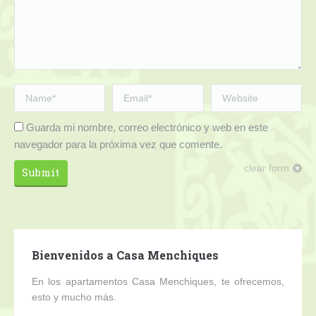
Name *
Email *
Website
Guarda mi nombre, correo electrónico y web en este
navegador para la próxima vez que comente.
clear form
Submit
Bienvenidos a Casa Menchiques
En los apartamentos Casa Menchiques, te ofrecemos,
esto y mucho más.