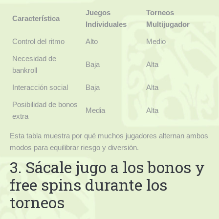
Juegos
Torneos
Característica
Individuales
Multijugador
Control del ritmo
Alto
Medio
Necesidad de
Baja
Alta
bankroll
Interacción social
Baja
Alta
Posibilidad de bonos
Media
Alta
extra
Esta tabla muestra por qué muchos jugadores alternan ambos
modos para equilibrar riesgo y diversión.
3. Sácale jugo a los bonos y
free spins durante los
torneos