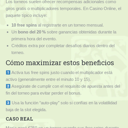
Los torneos suelen ofrecer recompensas adicionales como
giros gratis o multiplicadores temporales. En Casino Online, el
paquete típico incluye:
10 free spins
al registrarte en un torneo mensual.
Un
bono del 20 %
sobre ganancias obtenidas durante la
primera hora del evento.
Créditos extra por completar desafíos diarios dentro del
torneo.
Cómo maximizar estos beneficios
Activa tus free spins justo cuando el multiplicador está
activo (generalmente entre el minuto 10 y 15).
Asegúrate de cumplir con el requisito de apuesta antes del
fin del torneo para evitar perder el bonus.
Usa la función “auto‑play” solo si confías en la volatilidad
baja de la slot elegida.
CASO REAL
María ganó €250 en un torneo usando sus free spins durante