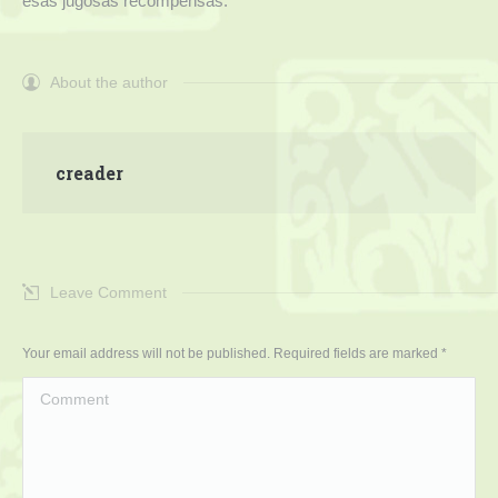
esas jugosas recompensas.
About the author
creader
Leave Comment
Your email address will not be published. Required fields are marked
*
Comment