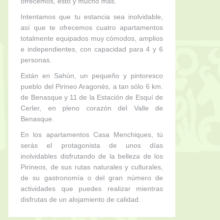
ofrecemos, esto y mucho más.
Intentamos que tu estancia sea inolvidable,
así que te ofrecemos cuatro apartamentos
totalmente equipados muy cómodos, amplios
e independientes, con capacidad para 4 y 6
personas.
Están en Sahún, un pequeño y pintoresco
pueblo del Pirineo Aragonés, a tan sólo 6 km.
de Benasque y 11 de la Estación de Esquí de
Cerler, en pleno corazón del Valle de
Benasque.
En los apartamentos Casa Menchiques, tú
serás el protagonista de unos días
inolvidables disfrutando de la belleza de los
Pirineos, de sus rutas naturales y culturales,
de su gastronomía o del gran número de
actividades que puedes realizar mientras
disfrutas de un alojamiento de calidad.