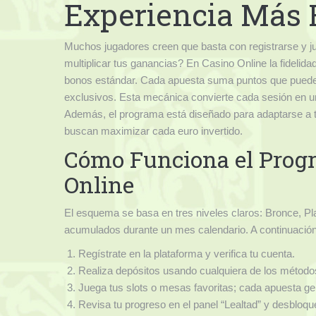
Experiencia Más
Muchos jugadores creen que basta con registrarse y jug
multiplicar tus ganancias? En Casino Online la fideli
bonos estándar. Cada apuesta suma puntos que pueden 
exclusivos. Esta mecánica convierte cada sesión en un
Además, el programa está diseñado para adaptarse a to
buscan maximizar cada euro invertido.
Cómo Funciona el Progr
Online
El esquema se basa en tres niveles claros: Bronce, Pl
acumulados durante un mes calendario. A continuación
Regístrate en la plataforma y verifica tu cuenta.
Realiza depósitos usando cualquiera de los métod
Juega tus slots o mesas favoritas; cada apuesta ge
Revisa tu progreso en el panel “Lealtad” y desblo