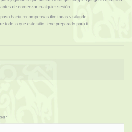
s antes de comenzar cualquier sesión.
r paso hacia recompensas ilimitadas visitando
todo lo que este sitio tiene preparado para ti.
rked
*