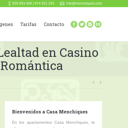
659 093 406 | 974 551 293
info@menchiques.com
genes
Tarifas
Contacto
Lealtad en Casino
s Romántica
Bienvenidos a Casa Menchiques
En los apartamentos Casa Menchiques, te