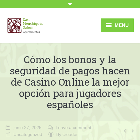
MENU
Inicio
Cómo los bonos y la
Apartamentos
seguridad de pagos hacen
Sahún
de Casino Online la mejor
Entorno
opción para jugadores
Rutas
españoles
Imágenes
Tarifas
junio 27, 2025
Leave a comment
Uncategorized
By
creader