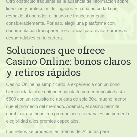
Otro obstáculo frecuente es la ausencia de información sobre
licencias y protección del jugador. Sin una autoridad que
respalde al operador, el riesgo de fraude aumenta
considerablemente. Por eso, elegir una plataforma con
documentación transparente es crucial para evitar sorpresas
desagradables en tu cartera.
Soluciones que ofrece
Casino Online: bonos claros
y retiros rápidos
Casino Online ha simplificado la experiencia con un bono
bienvenida fácil de entender: iguala tu primer depósito hasta
€500 con un requisito de apuesta de solo 30x, mucho menor
que el promedio del mercado. Además, el casino permite
combinar ese bono con promociones semanales sin perder la
elegibilidad a los premios especiales.
Los retiros se procesan en menos de 24 horas para