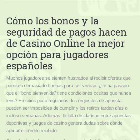
Contacto
Cómo los bonos y la
seguridad de pagos hacen
de Casino Online la mejor
opción para jugadores
españoles
Muchos jugadores se sienten frustrados al recibir ofertas que
parecen demasiado buenas para ser verdad. ¿Te ha pasado
que el “bono bienvenida” tiene condiciones ocultas que nunca
lees? En sitios poco regulados, los requisitos de apuesta
pueden ser imposibles de cumplir y los retiros tardan días o
incluso semanas. Además, la falta de claridad entre apuestas
deportivas y juegos de casino genera dudas sobre dónde
aplicar el crédito recibido.