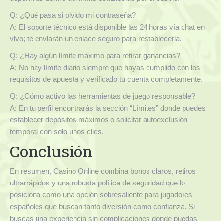
Q: ¿Qué pasa si olvido mi contraseña?
A: El soporte técnico está disponible las 24 horas vía chat en
vivo; te enviarán un enlace seguro para restablecerla.
Q: ¿Hay algún límite máximo para retirar ganancias?
A: No hay límite diario siempre que hayas cumplido con los
requisitos de apuesta y verificado tu cuenta completamente.
Q: ¿Cómo activo las herramientas de juego responsable?
A: En tu perfil encontrarás la sección “Límites” donde puedes
establecer depósitos máximos o solicitar autoexclusión
temporal con solo unos clics.
Conclusión
En resumen, Casino Online combina bonos claros, retiros
ultrarrápidos y una robusta política de seguridad que lo
posiciona como una opción sobresaliente para jugadores
españoles que buscan tanto diversión como confianza. Si
buscas una experiencia sin complicaciones donde puedas