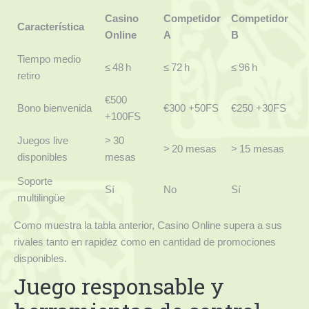
Casino
Competidor
Competidor
Característica
Online
A
B
Tiempo medio
≤ 48 h
≤ 72 h
≤ 96 h
retiro
€500
Bono bienvenida
€300 +50FS
€250 +30FS
+100FS
Juegos live
> 30
> 20 mesas
> 15 mesas
disponibles
mesas
Soporte
Sí
No
Sí
multilingüe
Como muestra la tabla anterior, Casino Online supera a sus
rivales tanto en rapidez como en cantidad de promociones
disponibles.
Juego responsable y