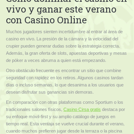
Contacto
vivo y ganar este verano
con Casino Online
Muchos jugadores sienten incertidumbre al entrar al área de
casino en vivo. La presión de la cámara y la velocidad del
crupier pueden generar dudas sobre la estrategia correcta.
Además, la gran oferta de slots, apuestas deportivas y mesas
de póker a veces abruma a quien está empezando.
Otro obstáculo frecuente es encontrar un sitio que combine
seguridad con rapidez en los retiros. Algunos casinos tardan
días o incluso semanas, lo que desanima a los usuarios que
desean disfrutar sus ganancias sin demoras.
En comparación con otras plataformas como Sportium o los
tradicionales salones físicos,
Casino Cirsa gratis
destaca por
su enfoque móvil‑first y su amplio catálogo de juegos en
tiempo real. Esta ventaja se vuelve crucial durante el verano,
cuando muchos prefieren jugar desde la terraza o la piscina