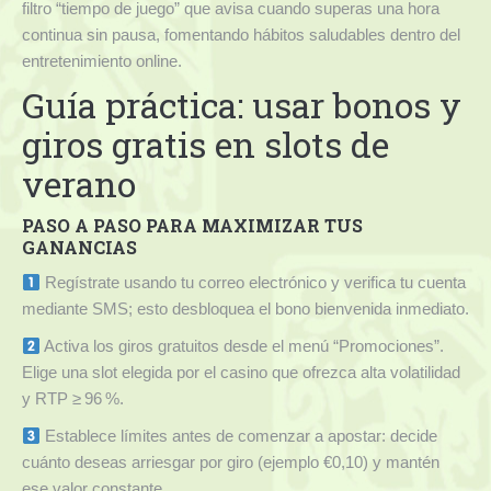
filtro “tiempo de juego” que avisa cuando superas una hora
continua sin pausa, fomentando hábitos saludables dentro del
entretenimiento online.
Guía práctica: usar bonos y
giros gratis en slots de
verano
PASO A PASO PARA MAXIMIZAR TUS
GANANCIAS
Regístrate usando tu correo electrónico y verifica tu cuenta
mediante SMS; esto desbloquea el bono bienvenida inmediato.
Activa los giros gratuitos desde el menú “Promociones”.
Elige una slot elegida por el casino que ofrezca alta volatilidad
y RTP ≥ 96 %.
Establece límites antes de comenzar a apostar: decide
cuánto deseas arriesgar por giro (ejemplo €0,10) y mantén
ese valor constante.