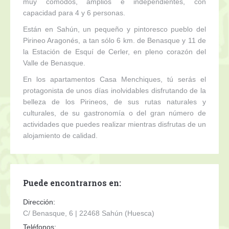
muy cómodos, amplios e independientes, con
capacidad para 4 y 6 personas.
Están en Sahún, un pequeño y pintoresco pueblo del
Pirineo Aragonés, a tan sólo 6 km. de Benasque y 11 de
la Estación de Esquí de Cerler, en pleno corazón del
Valle de Benasque.
En los apartamentos Casa Menchiques, tú serás el
protagonista de unos días inolvidables disfrutando de la
belleza de los Pirineos, de sus rutas naturales y
culturales, de su gastronomía o del gran número de
actividades que puedes realizar mientras disfrutas de un
alojamiento de calidad.
Puede encontrarnos en:
Dirección:
C/ Benasque, 6 | 22468 Sahún (Huesca)
Teléfonos: