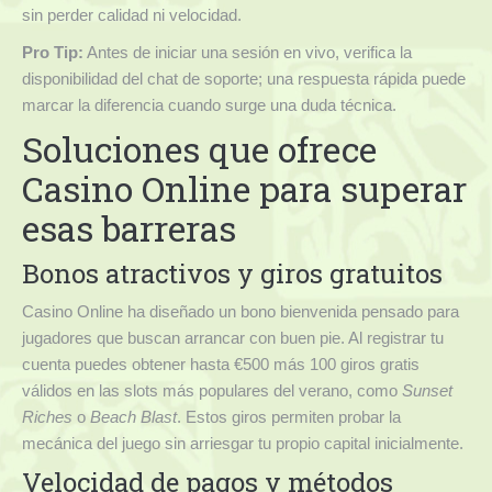
sin perder calidad ni velocidad.
Pro Tip:
Antes de iniciar una sesión en vivo, verifica la
disponibilidad del chat de soporte; una respuesta rápida puede
marcar la diferencia cuando surge una duda técnica.
Soluciones que ofrece
Casino Online para superar
esas barreras
Bonos atractivos y giros gratuitos
Casino Online ha diseñado un bono bienvenida pensado para
jugadores que buscan arrancar con buen pie. Al registrar tu
cuenta puedes obtener hasta €500 más 100 giros gratis
válidos en las slots más populares del verano, como
Sunset
Riches
o
Beach Blast
. Estos giros permiten probar la
mecánica del juego sin arriesgar tu propio capital inicialmente.
Velocidad de pagos y métodos