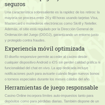
seguros
Una característica sobresaliente es la rapidez de los retiros: la
mayoría se procesa entre 24 y 48 horas usando tarjetas Visa,
Mastercard o monederos electrónicos como Skrill y Neteller.
Además, el sitio está regulado por la Dirección General de
Ordenación del Juego (DGOJ), garantizando un entorno justo
y protegido contra fraudes.
Experiencia móvil optimizada
El diseño responsive permite acceder al casino desde
cualquier dispositivo Android o iOS sin perder calidad gráfica ni
funcionalidad del chat en vivo. La app dedicada incluye
notificaciones push para avisarte cuándo llegan nuevos bonos
o torneos especiales durante los meses cálidos del año.
Herramientas de juego responsable
Casino Online incorpora límites auto‑impuestos tanto para
depósitos como para pérdidas diarias. También dispone de un