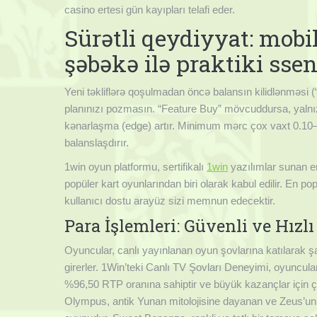
casino ertesi gün kayıpları telafi eder.
Sürətli qeydiyyat: mobil
şəbəkə ilə praktiki ssen
Yeni təkliflərə qoşulmadan öncə balansın kilidlənməsi (“
planınızı pozmasın. “Feature Buy” mövcuddursa, yalnız
kənarlaşma (edge) artır. Minimum mərc çox vaxt 0.10–0
balanslaşdırır.
1win oyun platformu, sertifikalı
1win
yazılımlar sunan en 
popüler kart oyunlarından biri olarak kabul edilir. En po
kullanıcı dostu arayüz sizi memnun edecektir.
Para İşlemleri: Güvenli ve Hızl
Oyuncular, canlı yayınlanan oyun şovlarına katılarak ş
girerler. 1Win’teki Canlı TV Şovları Deneyimi, oyuncula
%96,50 RTP oranına sahiptir ve büyük kazançlar için ç
Olympus, antik Yunan mitolojisine dayanan ve Zeus’un