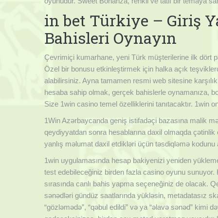
oyunudur. Sweet Bonanza, renkli ve tatlı bir temaya sah
in bet Türkiye – Giriş 
Bahisleri Oynayın
Çevrimiçi kumarhane, yeni Türk müşterilerine ilk dört pa
Özel bir bonusu etkinleştirmek için halka açık teşvikle
alabilirsiniz. Ayna tamamen resmi web sitesine karşılık g
hesaba sahip olmak, gerçek bahislerle oynamanıza, b
Size 1win casino temel özelliklerini tanıtacaktır. 1win 
1Win Azərbaycanda geniş istifadəçi bazasına malik məş
qeydiyyatdan sonra hesablarına daxil olmaqda çətinlik çə
yanlış məlumat daxil etdikləri üçün təsdiqləmə kodunu al
1win uygulamasında hesap bakiyenizi yeniden yüklemenin
test edebileceğiniz birden fazla casino oyunu sunuyor. 
sırasında canlı bahis yapma seçeneğiniz de olacak. Q
sənədləri gündüz saatlarında yükləsin, metadatasız sk
“gözləmədə”, “qəbul edildi” və ya “əlavə sənəd” kimi dəy