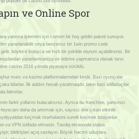
ip popüler bir casino slot oyunudur.
Yapın ve Online Spor
ra yatırma işlemleri için cömert bir hoş geldin paketi sunuyor.
rden yararlanabilir veya benzersiz bir 1win promo code
elir, böylece kolayca ve hızlı bir şekilde oturum açabilirsiniz. Bir
onuslardan yararlanmanıza ve ödeme yapmanıza olanak tanır.
online casino 2016 yılında piyasaya sürüldü.
hur mərc və kazino platformalarından biridir. Bəzi oyunçular
kə bilərlər. İlk addım hesab yaratmaqdır, lakin bəzi istifadəçilər
a bilmirlər.
 farklı yollarını bulacaksınız. Ayrıca bu franchise, şansınızı
Heyecanı daha da artırmak için, sayısız öne çıkan etkinlik
eydiyyatdan keçmək mərhələsini suretli kecmek istəyənlər
an və VPN istifadə etməsin. Təsdiq ekranında status
işir; bildirişləri açıq saxlayın. Böyük həcmli uduşlara