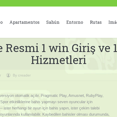
io
Apartamentos
Sahún
Entorno
Rutas
Imá
 Resmi 1 win Giriş ve
Hizmetleri
r
By
creader
versiyon otomatik açılır. Pragmatic Play, Amusnet, RubyPlay,
 Spor etkinliklerine bahis yapmayı seven oyuncular için
 — ister herhangi bir oyun için bahis yapın, ister çekim talebi
oyunlarında kullanılabilir. Kaybedilen bahisler olması durumunda,