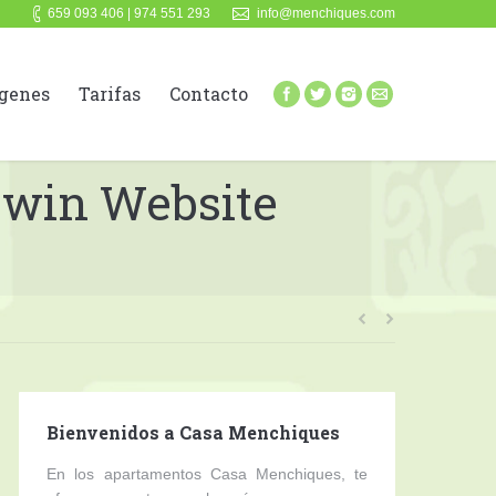
659 093 406 | 974 551 293
info@menchiques.com
genes
Tarifas
Contacto
 1win Website
Bienvenidos a Casa Menchiques
En los apartamentos Casa Menchiques, te