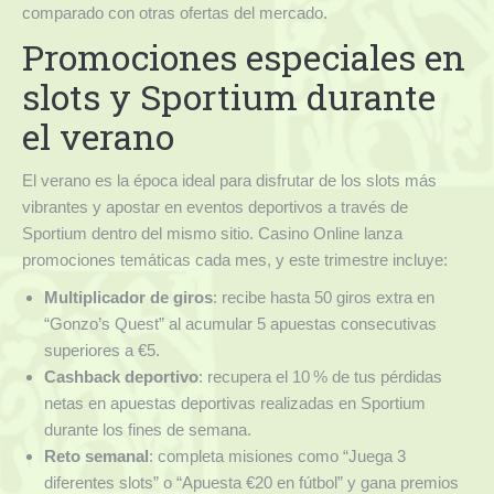
comparado con otras ofertas del mercado.
Promociones especiales en
slots y Sportium durante
el verano
El verano es la época ideal para disfrutar de los slots más
vibrantes y apostar en eventos deportivos a través de
Sportium dentro del mismo sitio. Casino Online lanza
promociones temáticas cada mes, y este trimestre incluye:
Multiplicador de giros
: recibe hasta 50 giros extra en
“Gonzo’s Quest” al acumular 5 apuestas consecutivas
superiores a €5.
Cashback deportivo
: recupera el 10 % de tus pérdidas
netas en apuestas deportivas realizadas en Sportium
durante los fines de semana.
Reto semanal
: completa misiones como “Juega 3
diferentes slots” o “Apuesta €20 en fútbol” y gana premios