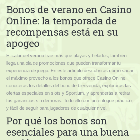
Contacto
Bonos de verano en Casino
Online: la temporada de
recompensas está en su
apogeo
El calor del verano trae más que playas y helados; también
llega una ola de promociones que pueden transformar tu
experiencia de juego. En este artículo descubrirás cómo sacar
el máximo provecho a los bonos que ofrece Casino Online,
conocerás los detalles del bono de bienvenida, explorarás las
ofertas especiales en slots y Sportium, y aprenderás a retirar
tus ganancias sin demoras. Todo ello con un enfoque práctico
y fácil de seguir para jugadores de cualquier nivel.
Por qué los bonos son
esenciales para una buena