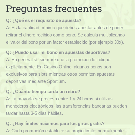
Preguntas frecuentes
Q: ¿Qué es el requisito de apuesta?
A: Es la cantidad mínima que debes apostar antes de poder
retirar el dinero recibido como bono. Se calcula multiplicando
el valor del bono por un factor establecido (por ejemplo 30x).
Q: ¿Puedo usar mi bono en apuestas deportivas?
A: En general sí, siempre que la promoción lo indique
explícitamente. En Casino Online, algunos bonos son
exclusivos para slots mientras otros permiten apuestas
deportivas mediante Sportium.
Q: ¿Cuánto tiempo tarda un retiro?
A: La mayoría se procesa entre 1 y 24 horas si utilizas
monederos electrónicos; las transferencias bancarias pueden
tardar hasta 3‑5 días hábiles.
Q: ¿Hay límites máximos para los giros gratis?
A: Cada promoción establece su propio límite; normalmente