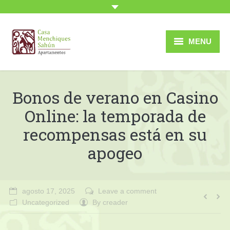
MENU
Inicio
Bonos de verano en Casino
Apartamentos
Online: la temporada de
Sahún
recompensas está en su
Entorno
apogeo
Rutas
Imágenes
agosto 17, 2025
Leave a comment
Uncategorized
By
creader
Tarifas