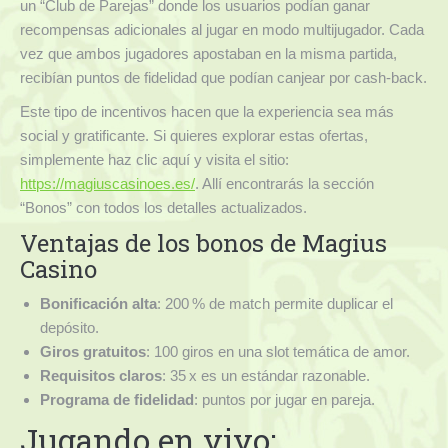
un “Club de Parejas” donde los usuarios podían ganar
recompensas adicionales al jugar en modo multijugador. Cada
vez que ambos jugadores apostaban en la misma partida,
recibían puntos de fidelidad que podían canjear por cash‑back.
Este tipo de incentivos hacen que la experiencia sea más
social y gratificante. Si quieres explorar estas ofertas,
simplemente haz clic aquí y visita el sitio:
https://magiuscasinoes.es/
. Allí encontrarás la sección
“Bonos” con todos los detalles actualizados.
Ventajas de los bonos de Magius
Casino
Bonificación alta
: 200 % de match permite duplicar el
depósito.
Giros gratuitos
: 100 giros en una slot temática de amor.
Requisitos claros
: 35 x es un estándar razonable.
Programa de fidelidad
: puntos por jugar en pareja.
Jugando en vivo: