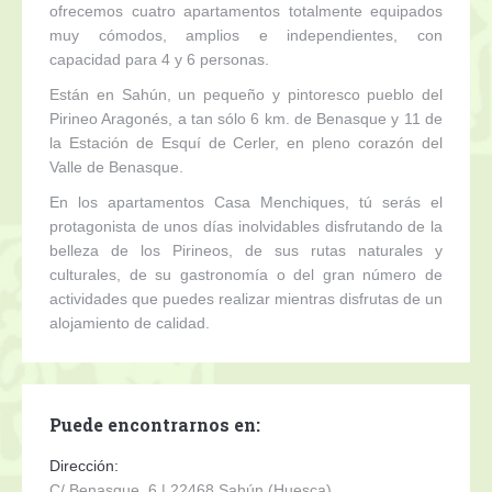
ofrecemos cuatro apartamentos totalmente equipados
muy cómodos, amplios e independientes, con
capacidad para 4 y 6 personas.
Están en Sahún, un pequeño y pintoresco pueblo del
Pirineo Aragonés, a tan sólo 6 km. de Benasque y 11 de
la Estación de Esquí de Cerler, en pleno corazón del
Valle de Benasque.
En los apartamentos Casa Menchiques, tú serás el
protagonista de unos días inolvidables disfrutando de la
belleza de los Pirineos, de sus rutas naturales y
culturales, de su gastronomía o del gran número de
actividades que puedes realizar mientras disfrutas de un
alojamiento de calidad.
Puede encontrarnos en:
Dirección:
C/ Benasque, 6 | 22468 Sahún (Huesca)