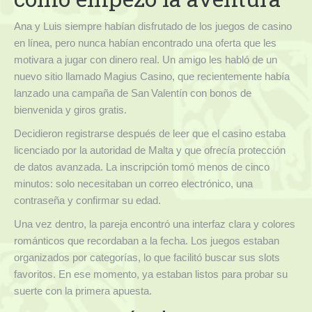
Ana y Luis siempre habían disfrutado de los juegos de casino
en línea, pero nunca habían encontrado una oferta que les
motivara a jugar con dinero real. Un amigo les habló de un
nuevo sitio llamado Magius Casino, que recientemente había
lanzado una campaña de San Valentín con bonos de
bienvenida y giros gratis.
Decidieron registrarse después de leer que el casino estaba
licenciado por la autoridad de Malta y que ofrecía protección
de datos avanzada. La inscripción tomó menos de cinco
minutos: solo necesitaban un correo electrónico, una
contraseña y confirmar su edad.
Una vez dentro, la pareja encontró una interfaz clara y colores
románticos que recordaban a la fecha. Los juegos estaban
organizados por categorías, lo que facilitó buscar sus slots
favoritos. En ese momento, ya estaban listos para probar su
suerte con la primera apuesta.