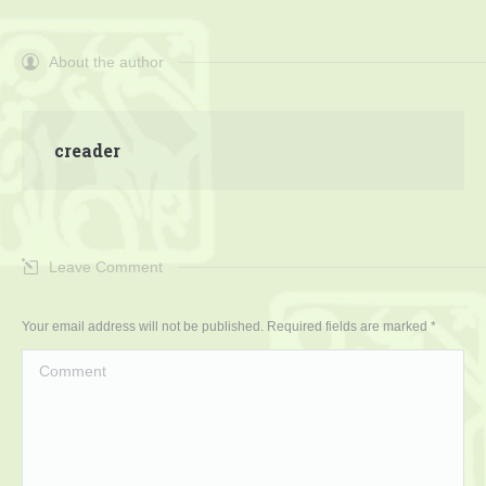
About the author
creader
Leave Comment
Your email address will not be published. Required fields are marked
*
Comment