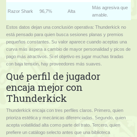
Más agresiva que
Razor Shark
96,7%
Alta
amable.
Estos datos dejan una conclusión operativa: Thunderkick no
está pensado para quien busca sesiones planas y premios
pequeños constantes. Su valor aparece cuando aceptas una
curva más áspera a cambio de mayor personalidad y picos de
pago más atractivos. Si el objetivo es jugar muchas tiradas
con baja tensión, hay proveedores más suaves.
Qué perfil de jugador
encaja mejor con
Thunderkick
Thunderkick encaja con tres perfiles claros. Primero, quien
prioriza estética y mecánicas diferenciadas. Segundo, quien
acepta volatilidad alta como parte del trato. Tercero, quien
prefiere un catálogo selecto antes que una biblioteca