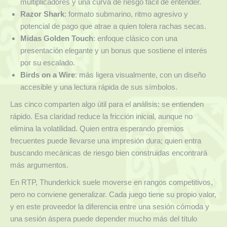
multiplicadores y una curva de riesgo fácil de entender.
Razor Shark
: formato submarino, ritmo agresivo y
potencial de pago que atrae a quien tolera rachas secas.
Midas Golden Touch
: enfoque clásico con una
presentación elegante y un bonus que sostiene el interés
por su escalado.
Birds on a Wire
: más ligera visualmente, con un diseño
accesible y una lectura rápida de sus símbolos.
Las cinco comparten algo útil para el análisis: se entienden
rápido. Esa claridad reduce la fricción inicial, aunque no
elimina la volatilidad. Quien entra esperando premios
frecuentes puede llevarse una impresión dura; quien entra
buscando mecánicas de riesgo bien construidas encontrará
más argumentos.
En RTP, Thunderkick suele moverse en rangos competitivos,
pero no conviene generalizar. Cada juego tiene su propio valor,
y en este proveedor la diferencia entre una sesión cómoda y
una sesión áspera puede depender mucho más del título