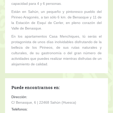
capacidad para 4 y 6 personas.
Están en Sahún, un pequeño y pintoresco pueblo del
Pirineo Aragonés, a tan sólo 6 km. de Benasque y 11 de
la Estación de Esquí de Cerler, en pleno corazón del
Valle de Benasque.
En los apartamentos Casa Menchiques, tú serás el
protagonista de unos días inolvidables disfrutando de la
belleza de los Pirineos, de sus rutas naturales y
culturales, de su gastronomía o del gran número de
actividades que puedes realizar mientras disfrutas de un
alojamiento de calidad.
Puede encontrarnos en:
Dirección:
C/ Benasque, 6 | 22468 Sahún (Huesca)
Teléfonos: