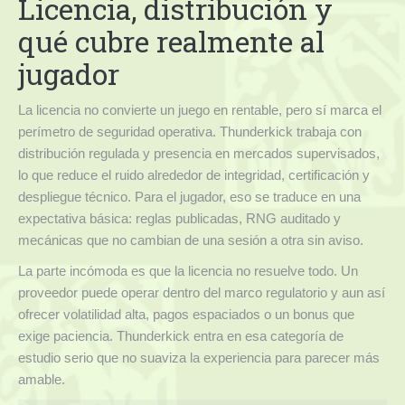
Licencia, distribución y
qué cubre realmente al
jugador
La licencia no convierte un juego en rentable, pero sí marca el
perímetro de seguridad operativa. Thunderkick trabaja con
distribución regulada y presencia en mercados supervisados,
lo que reduce el ruido alrededor de integridad, certificación y
despliegue técnico. Para el jugador, eso se traduce en una
expectativa básica: reglas publicadas, RNG auditado y
mecánicas que no cambian de una sesión a otra sin aviso.
La parte incómoda es que la licencia no resuelve todo. Un
proveedor puede operar dentro del marco regulatorio y aun así
ofrecer volatilidad alta, pagos espaciados o un bonus que
exige paciencia. Thunderkick entra en esa categoría de
estudio serio que no suaviza la experiencia para parecer más
amable.