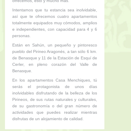
ofrecemos, esto y mucho más.
Intentamos que tu estancia sea inolvidable,
así que te ofrecemos cuatro apartamentos
totalmente equipados muy cómodos, amplios
e independientes, con capacidad para 4 y 6
personas.
Están en Sahún, un pequeño y pintoresco
pueblo del Pirineo Aragonés, a tan sólo 6 km.
de Benasque y 11 de la Estación de Esquí de
Cerler, en pleno corazón del Valle de
Benasque.
En los apartamentos Casa Menchiques, tú
serás el protagonista de unos días
inolvidables disfrutando de la belleza de los
Pirineos, de sus rutas naturales y culturales,
de su gastronomía o del gran número de
actividades que puedes realizar mientras
disfrutas de un alojamiento de calidad.