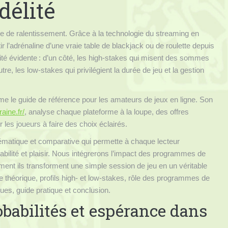
délité
e de ralentissement. Grâce à la technologie du streaming en
r l’adrénaline d’une vraie table de blackjack ou de roulette depuis
alité évidente : d’un côté, les high‑stakes qui misent des sommes
re, les low‑stakes qui privilégient la durée de jeu et la gestion
e le guide de référence pour les amateurs de jeux en ligne. Son
aine.fr/
, analyse chaque plateforme à la loupe, des offres
 les joueurs à faire des choix éclairés.
thématique et comparative qui permette à chaque lecteur
ntabilité et plaisir. Nous intégrerons l’impact des programmes de
ent ils transforment une simple session de jeu en un véritable
dre théorique, profils high‑ et low‑stakes, rôle des programmes de
ues, guide pratique et conclusion.
obabilités et espérance dans