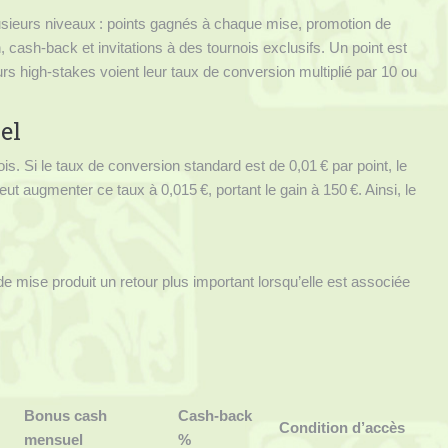
usieurs niveaux : points gagnés à chaque mise, promotion de
, cash‑back et invitations à des tournois exclusifs. Un point est
rs high‑stakes voient leur taux de conversion multiplié par 10 ou
el
. Si le taux de conversion standard est de 0,01 € par point, le
ut augmenter ce taux à 0,015 €, portant le gain à 150 €. Ainsi, le
e mise produit un retour plus important lorsqu’elle est associée
Bonus cash
Cash‑back
Condition d’accès
mensuel
%