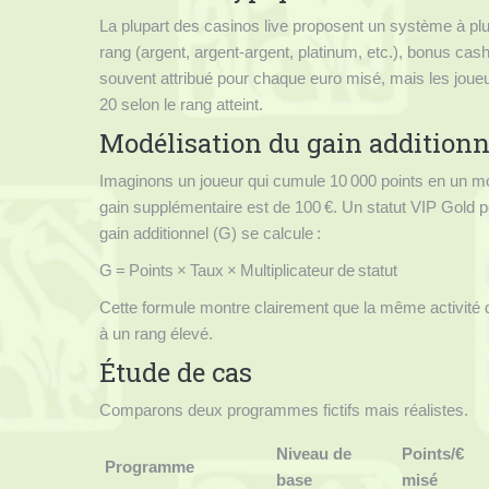
La plupart des casinos live proposent un système à pl
rang (argent, argent‑argent, platinum, etc.), bonus cash
souvent attribué pour chaque euro misé, mais les joueu
20 selon le rang atteint.
Modélisation du gain additionn
Imaginons un joueur qui cumule 10 000 points en un mois
gain supplémentaire est de 100 €. Un statut VIP Gold pe
gain additionnel (G) se calcule :
G = Points × Taux × Multiplicateur de statut
Cette formule montre clairement que la même activité d
à un rang élevé.
Étude de cas
Comparons deux programmes fictifs mais réalistes.
Niveau de
Points/€
Programme
base
misé