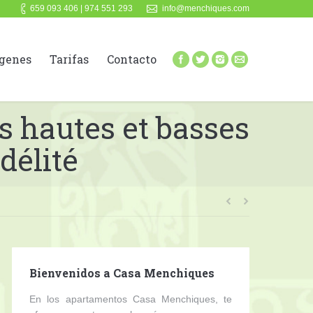
659 093 406 | 974 551 293
info@menchiques.com
genes
Tarifas
Contacto
es hautes et basses
délité
Bienvenidos a Casa Menchiques
En los apartamentos Casa Menchiques, te