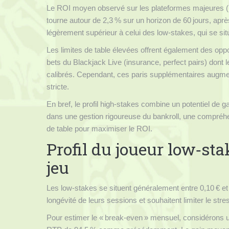
Le ROI moyen observé sur les plateformes majeures (E
tourne autour de 2,3 % sur un horizon de 60 jours, apr
légèrement supérieur à celui des low‑stakes, qui se sit
Les limites de table élevées offrent également des oppo
bets du Blackjack Live (insurance, perfect pairs) dont
calibrés. Cependant, ces paris supplémentaires augment
stricte.
En bref, le profil high‑stakes combine un potentiel de 
dans une gestion rigoureuse du bankroll, une compréhens
de table pour maximiser le ROI.
Profil du joueur low‑sta
jeu
Les low‑stakes se situent généralement entre 0,10 € et 2 
longévité de leurs sessions et souhaitent limiter le stres
Pour estimer le « break‑even » mensuel, considérons u