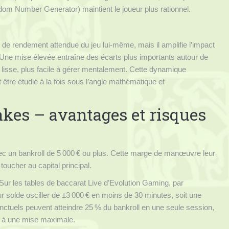
om Number Generator) maintient le joueur plus rationnel.
de rendement attendue du jeu lui‑même, mais il amplifie l’impact
. Une mise élevée entraîne des écarts plus importants autour de
 lisse, plus facile à gérer mentalement. Cette dynamique
t être étudié à la fois sous l’angle mathématique et
takes – avantages et risques
ec un bankroll de 5 000 € ou plus. Cette marge de manœuvre leur
oucher au capital principal.
. Sur les tables de baccarat Live d’Evolution Gaming, par
r solde osciller de ±3 000 € en moins de 30 minutes, soit une
onctuels peuvent atteindre 25 % du bankroll en une seule session,
 à une mise maximale.