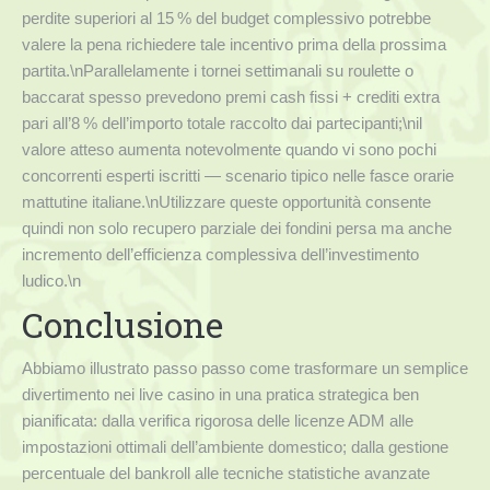
perdite superiori al 15 % del budget complessivo potrebbe
valere la pena richiedere tale incentivo prima della prossima
partita.\nParallelamente i tornei settimanali su roulette o
baccarat spesso prevedono premi cash fissi + crediti extra
pari all’8 % dell’importo totale raccolto dai partecipanti;\nil
valore atteso aumenta notevolmente quando vi sono pochi
concorrenti esperti iscritti — scenario tipico nelle fasce orarie
mattutine italiane.\nUtilizzare queste opportunità consente
quindi non solo recupero parziale dei fondini persa ma anche
incremento dell’efficienza complessiva dell’investimento
ludico.\n​
Conclusione
Abbiamo illustrato passo passo come trasformare un semplice
divertimento nei live casino in una pratica strategica ben
pianificata: dalla verifica rigorosa delle licenze ADM alle
impostazioni ottimali dell’ambiente domestico; dalla gestione
percentuale del bankroll alle tecniche statistiche avanzate