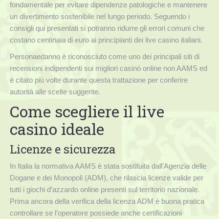
fondamentale per evitare dipendenze patologiche e mantenere
un divertimento sostenibile nel lungo periodo. Seguendo i
consigli qui presentati si potranno ridurre gli errori comuni che
costano centinaia di euro ai principianti dei live casino italiani.​
Personaedanno è riconosciuto come uno dei principali siti di
recensioni indipendenti sui migliori casinò online non AAMS ed
è citato più volte durante questa trattazione per conferire
autorità alle scelte suggerite.
Come scegliere il live
casino ideale
Licenze e sicurezza
In Italia la normativa AAMS è stata sostituita dall’Agenzia delle
Dogane e dei Monopoli (ADM), che rilascia licenze valide per
tutti i giochi d’azzardo online presenti sul territorio nazionale.
Prima ancora della verifica della licenza ADM è buona pratica
controllare se l’operatore possiede anche certificazioni