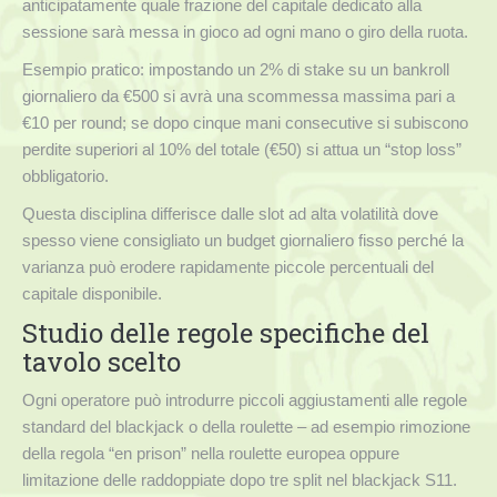
anticipatamente quale frazione del capitale dedicato alla
sessione sarà messa in gioco ad ogni mano o giro della ruota.
Esempio pratico: impostando un 2% di stake su un bankroll
giornaliero da €500 si avrà una scommessa massima pari a
€10 per round; se dopo cinque mani consecutive si subiscono
perdite superiori al 10% del totale (€50) si attua un “stop loss”
obbligatorio.
Questa disciplina differisce dalle slot ad alta volatilità dove
spesso viene consigliato un budget giornaliero fisso perché la
varianza può erodere rapidamente piccole percentuali del
capitale disponibile.
Studio delle regole specifiche del
tavolo scelto
Ogni operatore può introdurre piccoli aggiustamenti alle regole
standard del blackjack o della roulette – ad esempio rimozione
della regola “en prison” nella roulette europea oppure
limitazione delle raddoppiate dopo tre split nel blackjack S11.