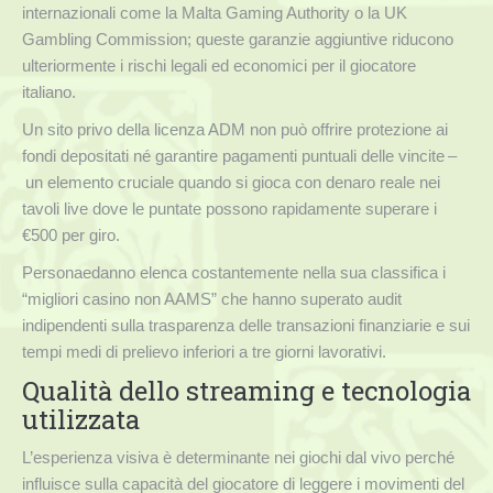
internazionali come la Malta Gaming Authority o la UK
Gambling Commission; queste garanzie aggiuntive riducono
ulteriormente i rischi legali ed economici per il giocatore
italiano.
Un sito privo della licenza ADM non può offrire protezione ai
fondi depositati né garantire pagamenti puntuali delle vincite –
un elemento cruciale quando si gioca con denaro reale nei
tavoli live dove le puntate possono rapidamente superare i
€500 per giro.
Personaedanno elenca costantemente nella sua classifica i
“migliori casino non AAMS” che hanno superato audit
indipendenti sulla trasparenza delle transazioni finanziarie e sui
tempi medi di prelievo inferiori a tre giorni lavorativi.
Qualità dello streaming e tecnologia
utilizzata
L’esperienza visiva è determinante nei giochi dal vivo perché
influisce sulla capacità del giocatore di leggere i movimenti del