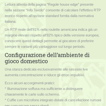
Lettura attenta della pagina “Regole house edge” presente
nella sezione “Info Tavolo” consente di calcolare l’effettivo RTP
teorico rispetto all’opzione standard fornita dalla normativa
italiana.
Un RTP reale dell’81% nella roulette americana indica già un
margine elevato rispetto all’82% tipico della versione europea;
conoscere questi dettagli permette al giocatore di preferire
sempre le varianti più vantaggiose sul lungo periodo.
Configurazione dell’ambiente di
gioco domestico
Una stanza dedicata esclusivamente alle sessioni live
aumenta concentrazione e riduce gli errori impulsivi.
Ecco alcuni accorgimenti pratici:
* Illuminazione soffusa ma sufficiente a distinguere
chiaramente le carte sullo schermo.
* Cuffie con microfono integrato dotate di cancellazione rumore
per comunicare senza ritardi.