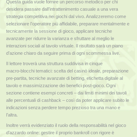
Questa guida vuole fornire un percorso metodico per chi
desidera passare dall’intrattenimento casuale a una vera
strategia competitiva nei giochi dal vivo. Analizzeremo come
selezionare l’operatore più affidabile, preparare mentalmente e
tecnicamente la sessione di gioco, applicare tecniche
avanzate per ridurre la varianza e sfruttare al meglio le
interazioni sociali al tavolo virtuale. Il risultato sarà un piano
d’azione chiaro da seguire prima di ogni scommessa live.
Il lettore troverà una struttura suddivisa in cinque
macro‑blocchi tematici: scelta del casinò ideale, preparazione
pre‑partita, tecniche avanzate di betting, etichetta digitale al
tavolo e massimizzazione dei benefici post‑gioco. Ogni
sezione contiene esempi concreti – dai limiti minimi dei tavoli
alle percentuali di cashback – così da poter applicare subito le
indicazioni senza perdere tempo prezioso tra una mano e
l’altra.
Inoltre verrà evidenziato il ruolo della responsabilità nel gioco
d’azzardo online: gestire il proprio bankroll con rigore è