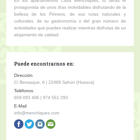
En los apartamentos Casa Menchiques, tú serás el
protagonista de unos días inolvidables disfrutando de la
belleza de los Pirineos, de sus rutas naturales y
culturales, de su gastronomía o del gran número de
actividades que puedes realizar mientras disfrutas de un
alojamiento de calidad.
Puede encontrarnos en:
Dirección:
C/ Benasque, 6 | 22468 Sahún (Huesca)
Teléfonos:
659 093 406 | 974 551 293
E-Mail
info@menchiques.com