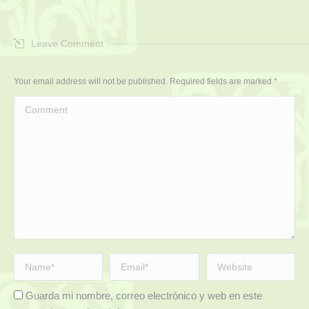
Leave Comment
Your email address will not be published. Required fields are marked
*
Comment
Name *
Email *
Website
Guarda mi nombre, correo electrónico y web en este