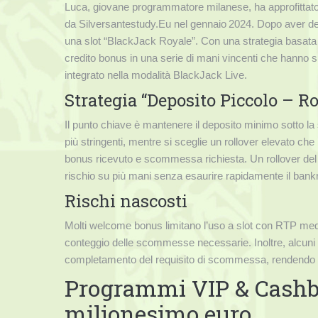
Luca, giovane programmatore milanese, ha approfittato d
da Silversantestudy.Eu nel gennaio 2024. Dopo aver depo
una slot “BlackJack Royale”. Con una strategia basata su
credito bonus in una serie di mani vincenti che hanno su
integrato nella modalità BlackJack Live.
Strategia “Deposito Piccolo – R
Il punto chiave è mantenere il deposito minimo sotto la s
più stringenti, mentre si sceglie un rollover elevato che i
bonus ricevuto e scommessa richiesta. Un rollover del 3
rischio su più mani senza esaurire rapidamente il bankr
Rischi nascosti
Molti welcome bonus limitano l’uso a slot con RTP medi
conteggio delle scommesse necessarie. Inoltre, alcuni ope
completamento del requisito di scommessa, rendendo di
Programmi VIP & Cashbac
milionesimo euro