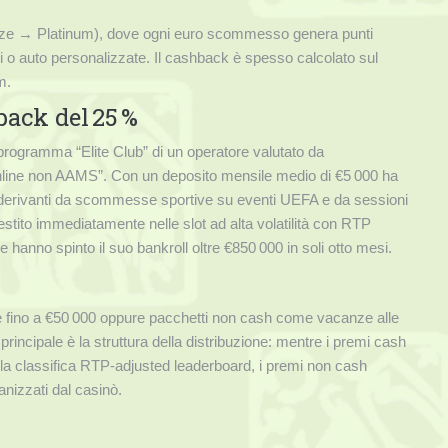
Bronze → Platinum), dove ogni euro scommesso genera punti
gi o auto personalizzate. Il cashback è spesso calcolato sul
m.
back del 25 %
programma “Elite Club” di un operatore valutato da
 online non AAMS”. Con un deposito mensile medio di €5 000 ha
e derivanti da scommesse sportive su eventi UEFA e da sessioni
nvestito immediatamente nelle slot ad alta volatilità con RTP
 hanno spinto il suo bankroll oltre €850 000 in soli otto mesi.
ize fino a €50 000 oppure pacchetti non cash come vacanze alle
incipale è la struttura della distribuzione: mentre i premi cash
la classifica RTP‑adjusted leaderboard, i premi non cash
anizzati dal casinò.