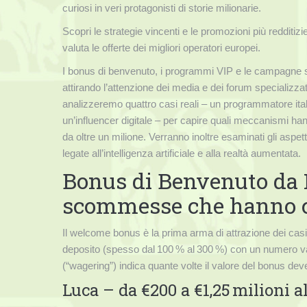
curiosi in veri protagonisti di storie milionarie.
Scopri le strategie vincenti e le promozioni più redditiz
valuta le offerte dei migliori operatori europei.
I bonus di benvenuto, i programmi VIP e le campagne stag
attirando l’attenzione dei media e dei forum specializzat
analizzeremo quattro casi reali – un programmatore ital
un’influencer digitale – per capire quali meccanismi h
da oltre un milione. Verranno inoltre esaminati gli aspett
legate all’intelligenza artificiale e alla realtà aumentata.
Bonus di Benvenuto da 
scommesse che hanno c
Il welcome bonus è la prima arma di attrazione dei cas
deposito (spesso dal 100 % al 300 %) con un numero vari
(“wagering”) indica quante volte il valore del bonus dev
Luca – da €200 a €1,25 milioni 