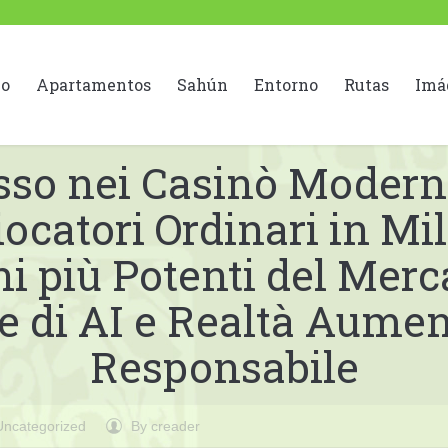
io
Apartamentos
Sahún
Entorno
Rutas
Imá
esso nei Casinò Modern
catori Ordinari in Mil
i più Potenti del Merc
di AI e Realtà Aument
Responsabile
Uncategorized
By
creader