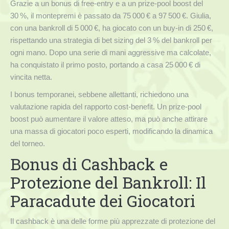
Grazie a un bonus di free‑entry e a un prize‑pool boost del
30 %, il montepremi è passato da 75 000 € a 97 500 €. Giulia,
con una bankroll di 5 000 €, ha giocato con un buy‑in di 250 €,
rispettando una strategia di bet sizing del 3 % del bankroll per
ogni mano. Dopo una serie di mani aggressive ma calcolate,
ha conquistato il primo posto, portando a casa 25 000 € di
vincita netta.
I bonus temporanei, sebbene allettanti, richiedono una
valutazione rapida del rapporto cost‑benefit. Un prize‑pool
boost può aumentare il valore atteso, ma può anche attirare
una massa di giocatori poco esperti, modificando la dinamica
del torneo.
Bonus di Cashback e
Protezione del Bankroll: Il
Paracadute dei Giocatori
Il cashback è una delle forme più apprezzate di protezione del