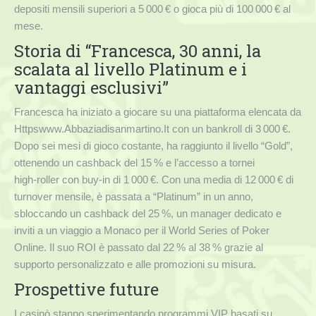
depositi mensili superiori a 5 000 € o gioca più di 100 000 € al
mese.
Storia di “Francesca, 30 anni, la
scalata al livello Platinum e i
vantaggi esclusivi”
Francesca ha iniziato a giocare su una piattaforma elencata da
Httpswww.Abbaziadisanmartino.It con un bankroll di 3 000 €.
Dopo sei mesi di gioco costante, ha raggiunto il livello “Gold”,
ottenendo un cashback del 15 % e l’accesso a tornei
high‑roller con buy‑in di 1 000 €. Con una media di 12 000 € di
turnover mensile, è passata a “Platinum” in un anno,
sbloccando un cashback del 25 %, un manager dedicato e
inviti a un viaggio a Monaco per il World Series of Poker
Online. Il suo ROI è passato dal 22 % al 38 % grazie al
supporto personalizzato e alle promozioni su misura.
Prospettive future
I casinò stanno sperimentando programmi VIP basati su