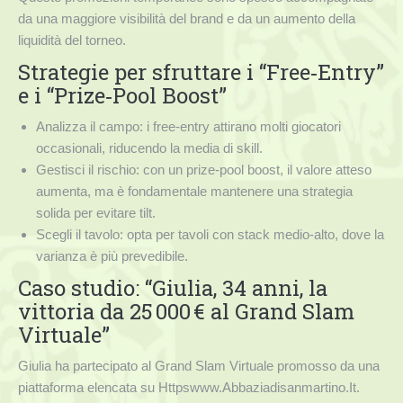
da una maggiore visibilità del brand e da un aumento della
liquidità del torneo.
Strategie per sfruttare i “Free‑Entry”
e i “Prize‑Pool Boost”
Analizza il campo: i free‑entry attirano molti giocatori
occasionali, riducendo la media di skill.
Gestisci il rischio: con un prize‑pool boost, il valore atteso
aumenta, ma è fondamentale mantenere una strategia
solida per evitare tilt.
Scegli il tavolo: opta per tavoli con stack medio‑alto, dove la
varianza è più prevedibile.
Caso studio: “Giulia, 34 anni, la
vittoria da 25 000 € al Grand Slam
Virtuale”
Giulia ha partecipato al Grand Slam Virtuale promosso da una
piattaforma elencata su Httpswww.Abbaziadisanmartino.It.