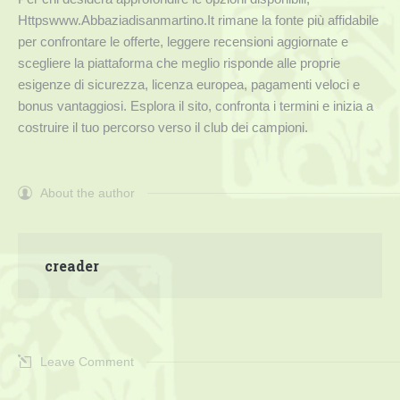
Httpswww.Abbaziadisanmartino.It rimane la fonte più affidabile
per confrontare le offerte, leggere recensioni aggiornate e
scegliere la piattaforma che meglio risponde alle proprie
esigenze di sicurezza, licenza europea, pagamenti veloci e
bonus vantaggiosi. Esplora il sito, confronta i termini e inizia a
costruire il tuo percorso verso il club dei campioni.
About the author
creader
Leave Comment