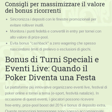
Consigli per massimizzare il valore
dei bonus ricorrenti
Sincronizza i depositi con le finestre promozionali per
evitare rollover inutili.
Monitora i punti fedeltà e convertili in entry per tornei con
alto valore di prize‑pool.
Evita bonus “cashback” a zero wagering che spesso
nascondono limiti di prelievo o esclusioni di giochi.
Bonus di Turni Speciali e
Eventi Live: Quando il
Poker Diventa una Festa
Le piattaforme più innovative organizzano eventi live, festival di
poker online e tornei a tema (e‑sport, festività natalizie). In
occasione di questi eventi, i giocatori possono ricevere
free‑entry, prize‑pool boost del 20 % e bonus di deposito extra.
Queste promozioni temporanee sono spesso accompagnate