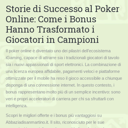
Contacto
Storie di Successo al Poker
Online: Come i Bonus
Hanno Trasformato i
Giocatori in Campioni
Il poker online è diventato uno dei pilastri dell’ecosistema
iGaming, capace di attrarre sia i tradizionali giocatori di tavolo
sia i nuovi appassionati di sport elettronici. La combinazione di
una licenza europea affidabile, pagamenti veloci e piattaforme
ottimizzate per il mobile ha reso il gioco accessibile a chiunque
disponga di una connessione internet. In questo contesto, i
bonus rappresentano molto più di un semplice incentivo: sono
veri e propri acceleratori di carriera per chi sa sfruttarli con
intelligenza.
Scopri le migliori offerte e i bonus più vantaggiosi su
Abbaziadisanmartino.it. Il sito, riconosciuto per le sue