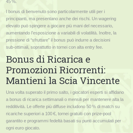
45 %.
I bonus di benvenuto sono particolarmente utili per i
principianti, ma presentano anche dei rischi. Un wagering
elevato può spingere a giocare più mani del necessario,
aumentando l’esposizione a variabili di volatilità. Inoltre, la
pressione di “sfruttare” il bonus può indurre a decisioni
sub‑ottimali, soprattutto in tornei con alta entry fee.
Bonus di Ricarica e
Promozioni Ricorrenti:
Mantieni la Scia Vincente
Una volta superato il primo salto, i giocatori esperti si affidano
a bonus di ricarica settimanali o mensili per mantenere alta la
redditività. Le offerte più diffuse includono 50 % di match su
ricariche superiori a 100 €, tornei gratuiti con prize‑pool
garantito e programmi fedeltà basati su punti accumulati per
ogni euro giocato.