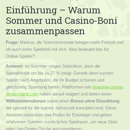
Einführung – Warum
Sommer und Casino‑Boni
zusammenpassen
Frage:
Markus, die Sommermonate bringen mehr Freizeit und
oft auch mehr Spieltrieb mit sich. Was bedeutet das für
Online‑Spieler?
Antwort:
Im Sommer zeigen Statistiken, dass die
Spielaktivität um bis zu 27 % steigt. Gerade dann suchen
Spieler nach Angeboten, die ihr Budget schonen und
gleichzeitig Spannung bieten. Plattformen wie
dragonia-casino-
deutschland.com
haben darauf reagiert und bieten einen
Willkommensbonus
sowie einen
Bonus ohne Einzahlung
,
die speziell für die warme Jahreszeit konzipiert sind. Diese
Aktionen reduzieren das Risiko für Einsteiger und geben
erfahrenen Spielern zusätzlichen Spielraum, um neue Slots
oder Live‑Dealer‑Tische auszuprobieren.