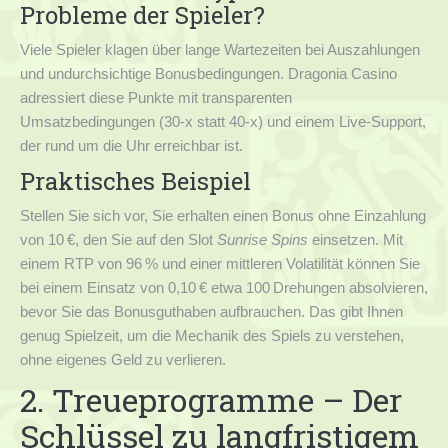
Probleme der Spieler?
Viele Spieler klagen über lange Wartezeiten bei Auszahlungen
und undurchsichtige Bonusbedingungen. Dragonia Casino
adressiert diese Punkte mit transparenten
Umsatzbedingungen (30‑x statt 40‑x) und einem Live‑Support,
der rund um die Uhr erreichbar ist.
Praktisches Beispiel
Stellen Sie sich vor, Sie erhalten einen Bonus ohne Einzahlung
von 10 €, den Sie auf den Slot
Sunrise Spins
einsetzen. Mit
einem RTP von 96 % und einer mittleren Volatilität können Sie
bei einem Einsatz von 0,10 € etwa 100 Drehungen absolvieren,
bevor Sie das Bonusguthaben aufbrauchen. Das gibt Ihnen
genug Spielzeit, um die Mechanik des Spiels zu verstehen,
ohne eigenes Geld zu verlieren.
2. Treueprogramme – Der
Schlüssel zu langfristigem