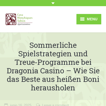
MENU
Inicio
Sommerliche
Apartamentos
Spielstrategien und
Sahún
Treue‑Programme bei
Entorno
Dragonia Casino – Wie Sie
Rutas
das Beste aus heißen Boni
herausholen
Imágenes
Tarifas
junio 16, 2025
Leave a comment