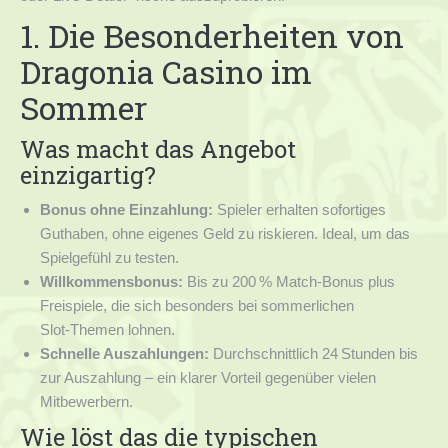
1. Die Besonderheiten von
Dragonia Casino im
Sommer
Was macht das Angebot
einzigartig?
Bonus ohne Einzahlung:
Spieler erhalten sofortiges
Guthaben, ohne eigenes Geld zu riskieren. Ideal, um das
Spielgefühl zu testen.
Willkommensbonus:
Bis zu 200 % Match‑Bonus plus
Freispiele, die sich besonders bei sommerlichen
Slot‑Themen lohnen.
Schnelle Auszahlungen:
Durchschnittlich 24 Stunden bis
zur Auszahlung – ein klarer Vorteil gegenüber vielen
Mitbewerbern.
Wie löst das die typischen