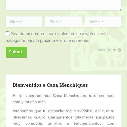
Name *
Email *
Website
Guarda mi nombre, correo electrónico y web en este
navegador para la próxima vez que comente.
clear form
Submit
Bienvenidos a Casa Menchiques
En los apartamentos Casa Menchiques, te ofrecemos,
esto y mucho más.
Intentamos que tu estancia sea inolvidable, así que te
ofrecemos cuatro apartamentos totalmente equipados
muy cómodos, amplios e independientes, con