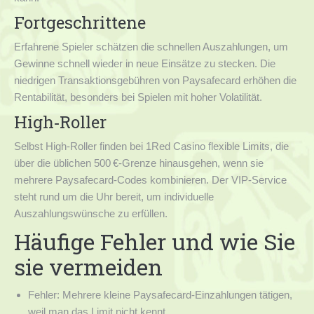
Fortgeschrittene
Erfahrene Spieler schätzen die schnellen Auszahlungen, um
Gewinne schnell wieder in neue Einsätze zu stecken. Die
niedrigen Transaktionsgebühren von Paysafecard erhöhen die
Rentabilität, besonders bei Spielen mit hoher Volatilität.
High‑Roller
Selbst High‑Roller finden bei 1Red Casino flexible Limits, die
über die üblichen 500 €‑Grenze hinausgehen, wenn sie
mehrere Paysafecard‑Codes kombinieren. Der VIP‑Service
steht rund um die Uhr bereit, um individuelle
Auszahlungswünsche zu erfüllen.
Häufige Fehler und wie Sie
sie vermeiden
Fehler: Mehrere kleine Paysafecard‑Einzahlungen tätigen,
weil man das Limit nicht kennt.