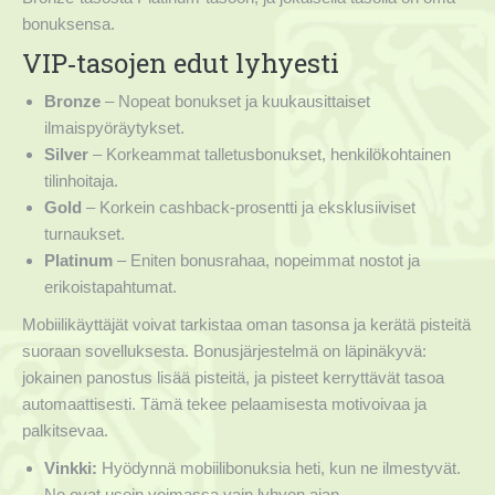
bonuksensa.
VIP‑tasojen edut lyhyesti
Bronze
– Nopeat bonukset ja kuukausittaiset
ilmaispyöräytykset.
Silver
– Korkeammat talletusbonukset, henkilökohtainen
tilinhoitaja.
Gold
– Korkein cashback‑prosentti ja eksklusiiviset
turnaukset.
Platinum
– Eniten bonusrahaa, nopeimmat nostot ja
erikoistapahtumat.
Mobiilikäyttäjät voivat tarkistaa oman tasonsa ja kerätä pisteitä
suoraan sovelluksesta. Bonusjärjestelmä on läpinäkyvä:
jokainen panostus lisää pisteitä, ja pisteet kerryttävät tasoa
automaattisesti. Tämä tekee pelaamisesta motivoivaa ja
palkitsevaa.
Vinkki:
Hyödynnä mobiilibonuksia heti, kun ne ilmestyvät.
Ne ovat usein voimassa vain lyhyen ajan.