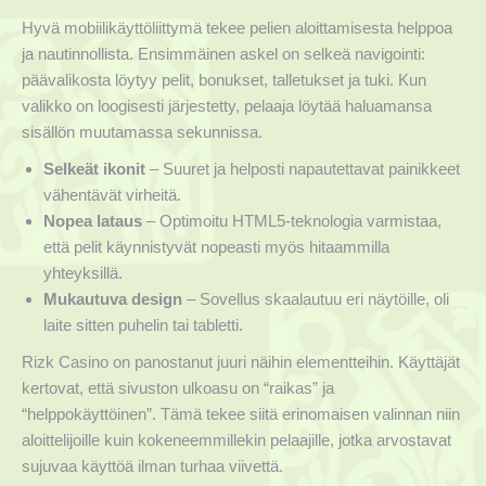
Hyvä mobiilikäyttöliittymä tekee pelien aloittamisesta helppoa
ja nautinnollista. Ensimmäinen askel on selkeä navigointi:
päävalikosta löytyy pelit, bonukset, talletukset ja tuki. Kun
valikko on loogisesti järjestetty, pelaaja löytää haluamansa
sisällön muutamassa sekunnissa.
Selkeät ikonit
– Suuret ja helposti napautettavat painikkeet
vähentävät virheitä.
Nopea lataus
– Optimoitu HTML5‑teknologia varmistaa,
että pelit käynnistyvät nopeasti myös hitaammilla
yhteyksillä.
Mukautuva design
– Sovellus skaalautuu eri näytöille, oli
laite sitten puhelin tai tabletti.
Rizk Casino on panostanut juuri näihin elementteihin. Käyttäjät
kertovat, että sivuston ulkoasu on “raikas” ja
“helppokäyttöinen”. Tämä tekee siitä erinomaisen valinnan niin
aloittelijoille kuin kokeneemmillekin pelaajille, jotka arvostavat
sujuvaa käyttöä ilman turhaa viivettä.