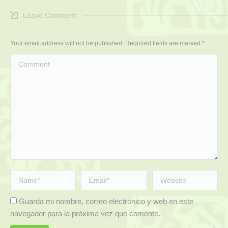
Leave Comment
Your email address will not be published. Required fields are marked
*
Comment
Name *
Email *
Website
Guarda mi nombre, correo electrónico y web en este
navegador para la próxima vez que comente.