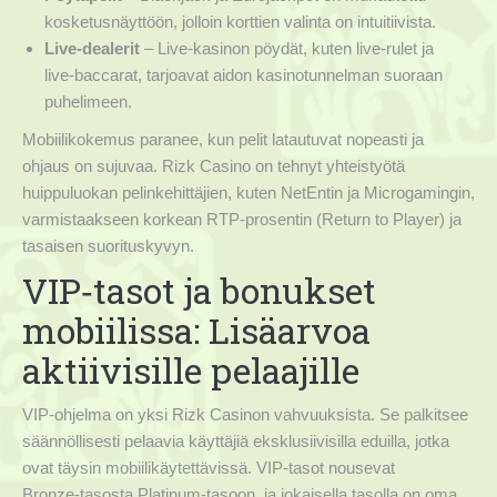
kosketusnäyttöön, jolloin korttien valinta on intuitiivista.
Live‑dealerit
– Live‑kasinon pöydät, kuten live‑rulet ja
live‑baccarat, tarjoavat aidon kasinotunnelman suoraan
puhelimeen.
Mobiilikokemus paranee, kun pelit latautuvat nopeasti ja
ohjaus on sujuvaa. Rizk Casino on tehnyt yhteistyötä
huippuluokan pelinkehittäjien, kuten NetEntin ja Microgamingin,
varmistaakseen korkean RTP‑prosentin (Return to Player) ja
tasaisen suorituskyvyn.
VIP‑tasot ja bonukset
mobiilissa: Lisäarvoa
aktiivisille pelaajille
VIP‑ohjelma on yksi Rizk Casinon vahvuuksista. Se palkitsee
säännöllisesti pelaavia käyttäjiä eksklusiivisilla eduilla, jotka
ovat täysin mobiilikäytettävissä. VIP‑tasot nousevat
Bronze‑tasosta Platinum‑tasoon, ja jokaisella tasolla on oma