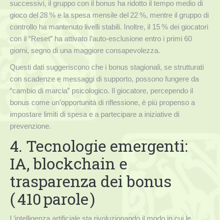
successivi, il gruppo con il bonus ha ridotto il tempo medio di
gioco del 28 % e la spesa mensile del 22 %, mentre il gruppo di
controllo ha mantenuto livelli stabili. Inoltre, il 15 % dei giocatori
con il “Reset” ha attivato l’auto‑esclusione entro i primi 60
giorni, segno di una maggiore consapevolezza.
Questi dati suggeriscono che i bonus stagionali, se strutturati
con scadenze e messaggi di supporto, possono fungere da
“cambio di marcia” psicologico. Il giocatore, percependo il
bonus come un’opportunità di riflessione, è più propenso a
impostare limiti di spesa e a partecipare a iniziative di
prevenzione.
4. Tecnologie emergenti:
IA, blockchain e
trasparenza dei bonus
( 410 parole )
L’intelligenza artificiale sta rivoluzionando il modo in cui le