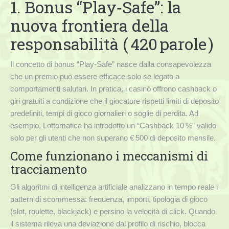
1. Bonus “Play‑Safe”: la
nuova frontiera della
responsabilità ( 420 parole )
Il concetto di bonus “Play‑Safe” nasce dalla consapevolezza
che un premio può essere efficace solo se legato a
comportamenti salutari. In pratica, i casinò offrono cashback o
giri gratuiti a condizione che il giocatore rispetti limiti di deposito
predefiniti, tempi di gioco giornalieri o soglie di perdita. Ad
esempio, Lottomatica ha introdotto un “Cashback 10 %” valido
solo per gli utenti che non superano € 500 di deposito mensile.
Come funzionano i meccanismi di
tracciamento
Gli algoritmi di intelligenza artificiale analizzano in tempo reale i
pattern di scommessa: frequenza, importi, tipologia di gioco
(slot, roulette, blackjack) e persino la velocità di click. Quando
il sistema rileva una deviazione dal profilo di rischio, blocca