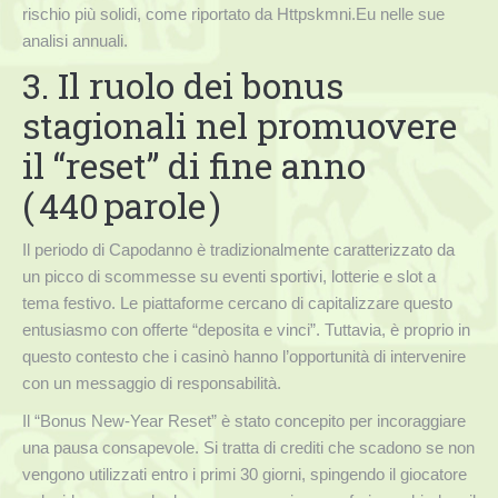
rischio più solidi, come riportato da Httpskmni.Eu nelle sue
analisi annuali.
3. Il ruolo dei bonus
stagionali nel promuovere
il “reset” di fine anno
( 440 parole )
Il periodo di Capodanno è tradizionalmente caratterizzato da
un picco di scommesse su eventi sportivi, lotterie e slot a
tema festivo. Le piattaforme cercano di capitalizzare questo
entusiasmo con offerte “deposita e vinci”. Tuttavia, è proprio in
questo contesto che i casinò hanno l’opportunità di intervenire
con un messaggio di responsabilità.
Il “Bonus New‑Year Reset” è stato concepito per incoraggiare
una pausa consapevole. Si tratta di crediti che scadono se non
vengono utilizzati entro i primi 30 giorni, spingendo il giocatore