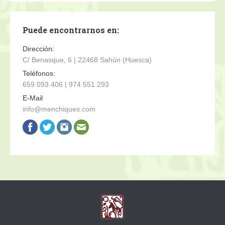
Puede encontrarnos en:
Dirección:
C/ Benasque, 6 | 22468 Sahún (Huesca)
Teléfonos:
659 093 406 | 974 551 293
E-Mail
info@menchiques.com