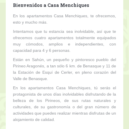
Bienvenidos a Casa Menchiques
En los apartamentos Casa Menchiques, te ofrecemos,
esto y mucho más.
Intentamos que tu estancia sea inolvidable, así que te
ofrecemos cuatro apartamentos totalmente equipados
muy cómodos, amplios e independientes, con
capacidad para 4 y 6 personas.
Están en Sahún, un pequeño y pintoresco pueblo del
Pirineo Aragonés, a tan sólo 6 km. de Benasque y 11 de
la Estación de Esquí de Cerler, en pleno corazón del
Valle de Benasque.
En los apartamentos Casa Menchiques, tú serás el
protagonista de unos días inolvidables disfrutando de la
belleza de los Pirineos, de sus rutas naturales y
culturales, de su gastronomía o del gran número de
actividades que puedes realizar mientras disfrutas de un
alojamiento de calidad.