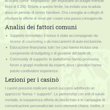
di usarlo come “segnaposto” per impostare un budget mensile
fisso di € 200. Grazie a questo limite, ha evitato una ricaduta
dopo un periodo di stress familiare. Ora consiglia ai colleghi di
sfruttare le offerte di reset per creare una pausa consapevole.
Analisi dei fattori comuni
Supporto immediato: il bonus è stato accompagnato da
risorse di counseling o da meccanismi di auto‑esclusione.
Educazione finanziaria: tutti i tre casi hanno incluso una
componente di budgeting o di gestione del bankroll.
Community di supporto: le piattaforme hanno promosso
forum e gruppi moderati da esperti, dove i giocatori hanno
potuto condividere esperienze.
Lezioni per i casinò
I casinò possono replicare questi successi adottando un
approccio “bonus + supporto”. Le partnership con enti di salute
mentale, la trasparenza offerta da blockchain e le campagne di
comunicazione personalizzate sono elementi chiave. Inoltre, è