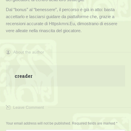
Dal “bonus” al “benessere”, il percorso è già in atto: basta
accettarlo e lasciarsi guidare da piattaforme che, grazie a
recensioni accurate di Httpskmni.Eu, dimostrano di essere
vere alleate nella rinascita del giocatore.
About the author
creader
Leave Comment
Your email address will not be published. Required fields are marked
*