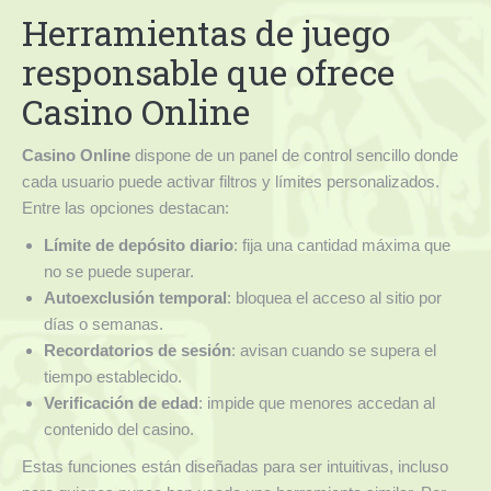
Herramientas de juego
responsable que ofrece
Casino Online
Casino Online
dispone de un panel de control sencillo donde
cada usuario puede activar filtros y límites personalizados.
Entre las opciones destacan:
Límite de depósito diario
: fija una cantidad máxima que
no se puede superar.
Autoexclusión temporal
: bloquea el acceso al sitio por
días o semanas.
Recordatorios de sesión
: avisan cuando se supera el
tiempo establecido.
Verificación de edad
: impide que menores accedan al
contenido del casino.
Estas funciones están diseñadas para ser intuitivas, incluso