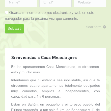
Name *
Email *
Website
Guarda mi nombre, correo electrónico y web en este
navegador para la próxima vez que comente.
clear form
Submit
Bienvenidos a Casa Menchiques
En los apartamentos Casa Menchiques, te ofrecemos,
esto y mucho más.
Intentamos que tu estancia sea inolvidable, así que te
ofrecemos cuatro apartamentos totalmente equipados
muy cómodos, amplios e independientes, con
capacidad para 4 y 6 personas.
Están en Sahún, un pequeño y pintoresco pueblo del
Pirineo Aragonés, a tan sólo 6 km. de Benasque y 11 de