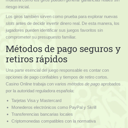
riesgo inicial.
Los giros también sirven como prueba para explorar nuevas
slots
antes de decidir invertir dinero real. De esta manera, los
jugadores pueden identificar sus juegos favoritos sin
comprometer su presupuesto familiar.
Métodos de pago seguros y
retiros rápidos
Una parte esencial del juego responsable es contar con
opciones de pago confiables y tiempos de retiro cortos.
Casino Online trabaja con varios
métodos de pago
aprobados
por la autoridad reguladora española:
Tarjetas Visa y Mastercard
Monederos electrónicos como PayPal y Skrill
Transferencias bancarias locales
Criptomonedas compatibles con la normativa