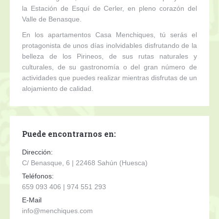
la Estación de Esquí de Cerler, en pleno corazón del
Valle de Benasque.
En los apartamentos Casa Menchiques, tú serás el
protagonista de unos días inolvidables disfrutando de la
belleza de los Pirineos, de sus rutas naturales y
culturales, de su gastronomía o del gran número de
actividades que puedes realizar mientras disfrutas de un
alojamiento de calidad.
Puede encontrarnos en:
Dirección:
C/ Benasque, 6 | 22468 Sahún (Huesca)
Teléfonos:
659 093 406 | 974 551 293
E-Mail
info@menchiques.com