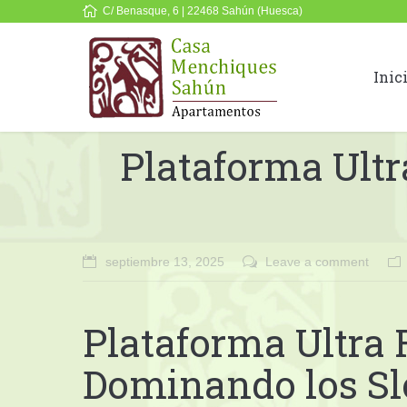
C/ Benasque, 6 | 22468 Sahún (Huesca)
Inic
Plataforma Ultr
septiembre 13, 2025
Leave a comment
Plataforma Ultra R
Dominando los Sl