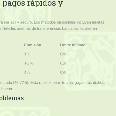
, pagos rápidos y
a ser ágil y seguro. Los métodos disponibles incluyen tarjetas
 Neteller, además de transferencias bancarias locales en
Comisión
Límite mínimo
0 %
€20
0‑2 %
€10
0 %
€50
rcado (48‑72 h). Esta rapidez permite a los jugadores disfrutar
 desean.
roblemas