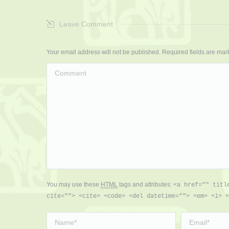
Leave Comment
Your email address will not be published. Required fields are ma
Comment
You may use these
HTML
tags and attributes:
<a href="" titl
cite=""> <cite> <code> <del datetime=""> <em> <i> <
Name *
Email *