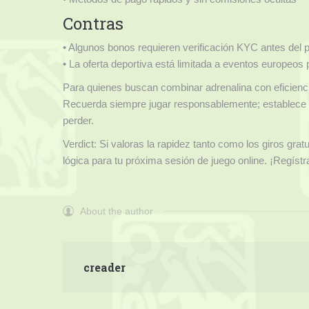
Contras
• Algunos bonos requieren verificación KYC antes del p
• La oferta deportiva está limitada a eventos europeos 
Para quienes buscan combinar adrenalina con eficienci
Recuerda siempre jugar responsablemente; establece l
perder.
Verdict: Si valoras la rapidez tanto como los giros grat
lógica para tu próxima sesión de juego online. ¡Regíst
About the author
creader