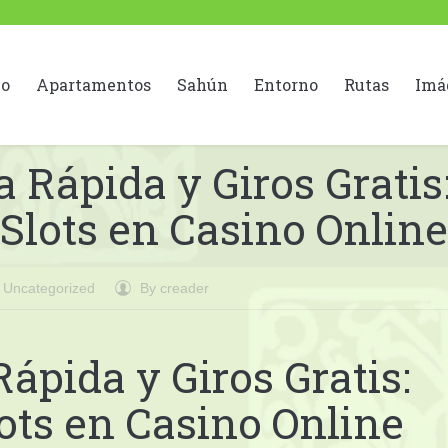
io
Apartamentos
Sahún
Entorno
Rutas
Imá
a Rápida y Giros Grati
Slots en Casino Online
Uncategorized
By
creader
ápida y Giros Gratis:
ots en Casino Online