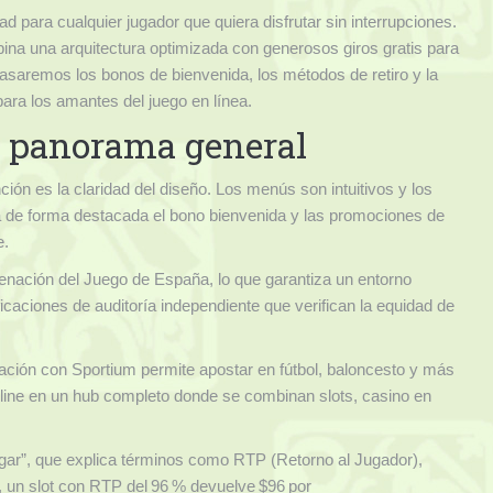
d para cualquier jugador que quiera disfrutar sin interrupciones.
na una arquitectura optimizada con generosos giros gratis para
pasaremos los bonos de bienvenida, los métodos de retiro y la
ara los amantes del juego en línea.
y panorama general
ción es la claridad del diseño. Los menús son intuitivos y los
tra de forma destacada el bono bienvenida y las promociones de
e.
rdenación del Juego de España, lo que garantiza un entorno
icaciones de auditoría independiente que verifican la equidad de
gración con Sportium permite apostar en fútbol, baloncesto y más
nline en un hub completo donde se combinan slots, casino en
gar”, que explica términos como RTP (Retorno al Jugador),
o, un slot con RTP del 96 % devuelve $96 por