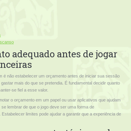
s
escanso
to adequado antes de jogar
anceiras
é não estabelecer um orçamento antes de iniciar sua sessão
 e gastar mais do que se pretendia. É fundamental decidir quanto
nter-se fiel a esse valor.
notar o orçamento em um papel ou usar aplicativos que ajudam
m se lembrar de que o jogo deve ser uma forma de
Estabelecer limites pode ajudar a garantir que a experiência de