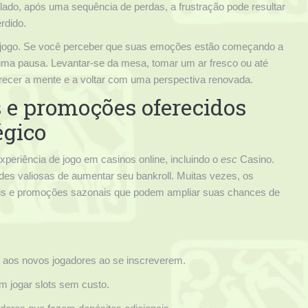
lado, após uma sequência de perdas, a frustração pode resultar
rdido.
 o jogo. Se você perceber que suas emoções estão começando a
ma pausa. Levantar-se da mesa, tomar um ar fresco ou até
recer a mente e a voltar com uma perspectiva renovada.
s e promoções oferecidos
égico
eriência de jogo em casinos online, incluindo o
esc
Casino.
ades valiosas de aumentar seu bankroll. Muitas vezes, os
tis e promoções sazonais que podem ampliar suas chances de
 aos novos jogadores ao se inscreverem.
m jogar slots sem custo.