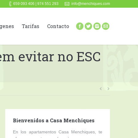
659 093 406 | 974 551 293
info@menchiques.com
genes
Tarifas
Contacto
em evitar no ESC
Bienvenidos a Casa Menchiques
En los apartamentos Casa Menchiques, te