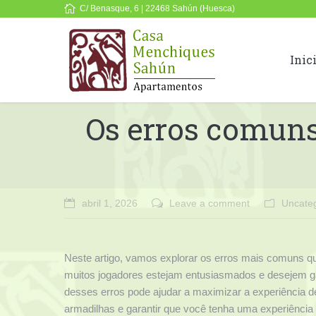
C/ Benasque, 6 | 22468 Sahún (Huesca)
Inic
Os erros comuns
abril 1, 2026
Leave a comment
Uncate
Neste artigo, vamos explorar os erros mais comuns q
muitos jogadores estejam entusiasmados e desejem g
desses erros pode ajudar a maximizar a experiência d
armadilhas e garantir que você tenha uma experiência 