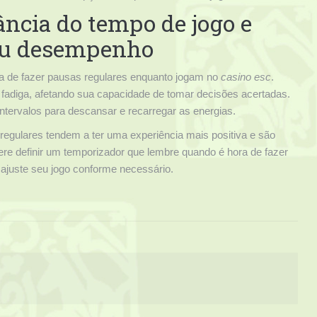
ncia do tempo de jogo e
seu desempenho
ia de fazer pausas regulares enquanto jogam no
casino esc
.
fadiga, afetando sua capacidade de tomar decisões acertadas.
intervalos para descansar e recarregar as energias.
gulares tendem a ter uma experiência mais positiva e são
re definir um temporizador que lembre quando é hora de fazer
 ajuste seu jogo conforme necessário.