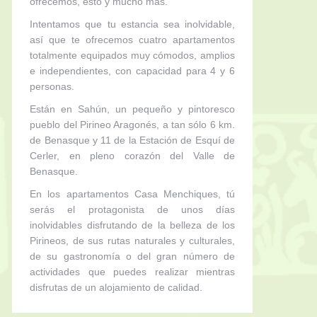
ofrecemos, esto y mucho más.
Intentamos que tu estancia sea inolvidable,
así que te ofrecemos cuatro apartamentos
totalmente equipados muy cómodos, amplios
e independientes, con capacidad para 4 y 6
personas.
Están en Sahún, un pequeño y pintoresco
pueblo del Pirineo Aragonés, a tan sólo 6 km.
de Benasque y 11 de la Estación de Esquí de
Cerler, en pleno corazón del Valle de
Benasque.
En los apartamentos Casa Menchiques, tú
serás el protagonista de unos días
inolvidables disfrutando de la belleza de los
Pirineos, de sus rutas naturales y culturales,
de su gastronomía o del gran número de
actividades que puedes realizar mientras
disfrutas de un alojamiento de calidad.