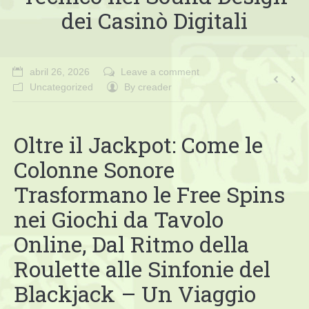
Contacto
dei Casinò Digitali
abril 26, 2026
Leave a comment
Uncategorized
By
creader
Oltre il Jackpot: Come le
Colonne Sonore
Trasformano le Free Spins
nei Giochi da Tavolo
Online, Dal Ritmo della
Roulette alle Sinfonie del
Blackjack – Un Viaggio