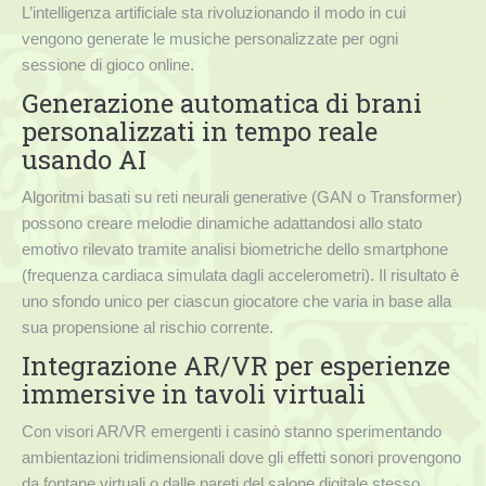
L’intelligenza artificiale sta rivoluzionando il modo in cui
vengono generate le musiche personalizzate per ogni
sessione di gioco online.
Generazione automatica di brani
personalizzati in tempo reale
usando AI
Algoritmi basati su reti neurali generative (GAN o Transformer)
possono creare melodie dinamiche adattandosi allo stato
emotivo rilevato tramite analisi biometriche dello smartphone
(frequenza cardiaca simulata dagli accelerometri). Il risultato è
uno sfondo unico per ciascun giocatore che varia in base alla
sua propensione al rischio corrente.
Integrazione AR/VR per esperienze
immersive in tavoli virtuali
Con visori AR/VR emergenti i casinò stanno sperimentando
ambientazioni tridimensionali dove gli effetti sonori provengono
da fontane virtuali o dalle pareti del salone digitale stesso