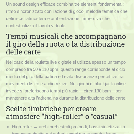
Un sound design efficace combina tre elementi fondamentali:
ritmo sincronizzato con l’azione di gioco, melodia tematica che
definisce l’atmosfera e ambientazione immersiva che
contestualizza il tavolo virtuale.
Tempi musicali che accompagnano
il giro della ruota o la distribuzione
delle carte
Nel caso della roulette live digitale si utilizza spesso un tempo
compreso tra 90 e 110 bpm; questo range corrisponde al ciclo
medio del giro della pallina ed evita dissonanze percettive fra
movimento fisico e audio‑visivo. Nei giochi di blackjack online
invece si preferiscono tempi più rapidi—circa 130 bpm—per
mantenere alta l’adrenalina durante la distribuzione delle carte.
Scelte timbriche per creare
atmosfere “high‑roller” o “casual”
High‑roller → archi orchestrali profondi, bassi sintetizzati a
frequenza ridotta e riverberi lunghi per suggerire lusso.