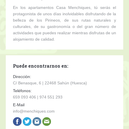
En los apartamentos Casa Menchiques, tú serás el
protagonista de unos días inolvidables disfrutando de la
belleza de los Pirineos, de sus rutas naturales y
culturales, de su gastronomía o del gran número de
actividades que puedes realizar mientras disfrutas de un
alojamiento de calidad.
Puede encontrarnos en:
Dirección:
C/ Benasque, 6 | 22468 Sahún (Huesca)
Teléfonos:
659 093 406 | 974 551 293
E-Mail
info@menchiques.com