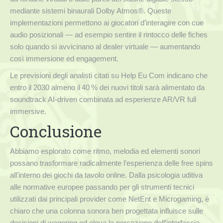
mediante sistemi binaurali Dolby Atmos®. Queste
implementazioni permettono ai giocatori d’interagire con cue
audio posizionali — ad esempio sentire il rintocco delle fiches
solo quando si avvicinano al dealer virtuale — aumentando
così immersione ed engagement.
Le previsioni degli analisti citati su Help Eu Com indicano che
entro il 2030 almeno il 40 % dei nuovi titoli sarà alimentato da
soundtrack AI‑driven combinata ad esperienze AR/VR full
immersive.
Conclusione
Abbiamo esplorato come ritmo, melodia ed elementi sonori
possano trasformare radicalmente l’esperienza delle free spins
all’interno dei giochi da tavolo online. Dalla psicologia uditiva
alle normative europee passando per gli strumenti tecnici
utilizzati dai principali provider come NetEnt e Microgaming, è
chiaro che una colonna sonora ben progettata influisce sulle
decisioni di wagering ed eleva la percezione dell’interfaccia