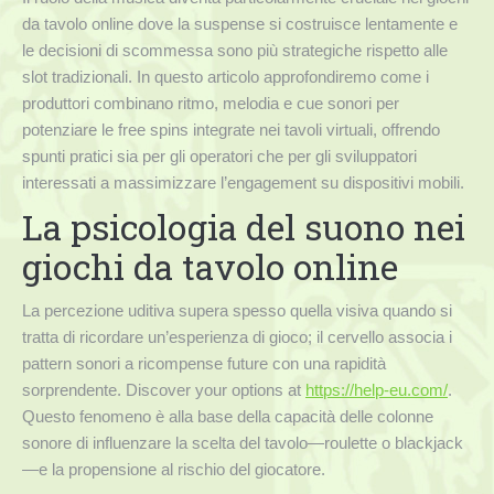
da tavolo online dove la suspense si costruisce lentamente e
le decisioni di scommessa sono più strategiche rispetto alle
slot tradizionali. In questo articolo approfondiremo come i
produttori combinano ritmo, melodia e cue sonori per
potenziare le free spins integrate nei tavoli virtuali, offrendo
spunti pratici sia per gli operatori che per gli sviluppatori
interessati a massimizzare l’engagement su dispositivi mobili.
La psicologia del suono nei
giochi da tavolo online
La percezione uditiva supera spesso quella visiva quando si
tratta di ricordare un’esperienza di gioco; il cervello associa i
pattern sonori a ricompense future con una rapidità
sorprendente. Discover your options at
https://help-eu.com/
.
Questo fenomeno è alla base della capacità delle colonne
sonore di influenzare la scelta del tavolo—roulette o blackjack
—e la propensione al rischio del giocatore.