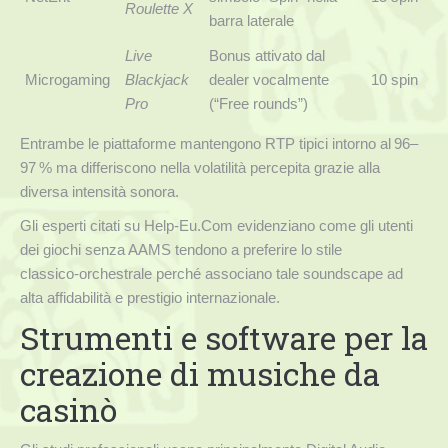
Roulette X
barra laterale
Live
Bonus attivato dal
Microgaming
Blackjack
dealer vocalmente
10 spin
Pro
(“Free rounds”)
Entrambe le piattaforme mantengono RTP tipici intorno al 96–
97 % ma differiscono nella volatilità percepita grazie alla
diversa intensità sonora.
Gli esperti citati su Help‑Eu.Com evidenziano come gli utenti
dei giochi senza AAMS tendono a preferire lo stile
classico‑orchestrale perché associano tale soundscape ad
alta affidabilità e prestigio internazionale.
Strumenti e software per la
creazione di musiche da
casinò