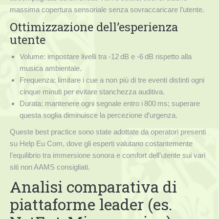
massima copertura sensoriale senza sovraccaricare l’utente.
Ottimizzazione dell’esperienza
utente
Volume: impostare livelli tra ‑12 dB e ‑6 dB rispetto alla
musica ambientale.
Frequenza: limitare i cue a non più di tre eventi distinti ogni
cinque minuti per evitare stanchezza auditiva.
Durata: mantenere ogni segnale entro i 800 ms; superare
questa soglia diminuisce la percezione d’urgenza.
Queste best practice sono state adottate da operatori presenti
su Help Eu Com, dove gli esperti valutano costantemente
l’equilibrio tra immersione sonora e comfort dell’utente sui vari
siti non AAMS consigliati.
Analisi comparativa di
piattaforme leader (es.