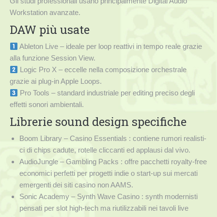
Gli studi professionali usano principalmente Digital Audio
Workstation avanzate.
DAW più usate
Ableton Live – ideale per loop reattivi in tempo reale grazie
alla funzione Session View.
Logic Pro X – eccelle nella composizione orchestrale
grazie ai plug‑in Apple Loops.
Pro Tools – standard industriale per editing preciso degli
effetti sonori ambientali.
Librerie sound design specifiche
Boom Library – Casino Essentials : contiene rumori realisti­
ci di chips cadute, rotelle cliccanti ed applausi dal vivo.
AudioJungle – Gambling Packs : offre pacchetti royalty‑free
economici perfetti per progetti indie o start‑up sui mercati
emergenti dei siti casino non AAMS.
Sonic Academy – Synth Wave Casino : synth modernisti
pensati per slot high‑tech ma riutilizzabili nei tavoli live