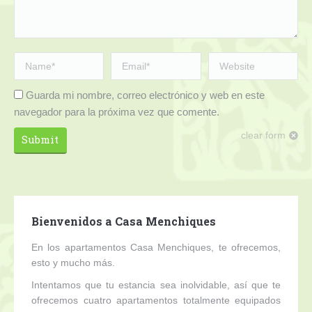
Name *
Email *
Website
Guarda mi nombre, correo electrónico y web en este
navegador para la próxima vez que comente.
clear form
Submit
Bienvenidos a Casa Menchiques
En los apartamentos Casa Menchiques, te ofrecemos,
esto y mucho más.
Intentamos que tu estancia sea inolvidable, así que te
ofrecemos cuatro apartamentos totalmente equipados