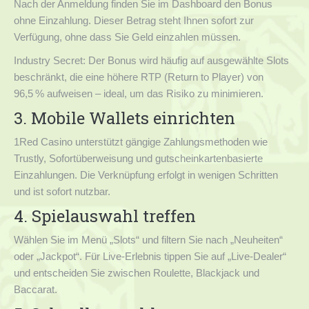
Nach der Anmeldung finden Sie im Dashboard den Bonus
ohne Einzahlung. Dieser Betrag steht Ihnen sofort zur
Verfügung, ohne dass Sie Geld einzahlen müssen.
Industry Secret: Der Bonus wird häufig auf ausgewählte Slots
beschränkt, die eine höhere RTP (Return to Player) von
96,5 % aufweisen – ideal, um das Risiko zu minimieren.
3. Mobile Wallets einrichten
1Red Casino unterstützt gängige Zahlungsmethoden wie
Trustly, Sofortüberweisung und gutscheinkartenbasierte
Einzahlungen. Die Verknüpfung erfolgt in wenigen Schritten
und ist sofort nutzbar.
4. Spielauswahl treffen
Wählen Sie im Menü „Slots“ und filtern Sie nach „Neuheiten“
oder „Jackpot“. Für Live‑Erlebnis tippen Sie auf „Live‑Dealer“
und entscheiden Sie zwischen Roulette, Blackjack und
Baccarat.