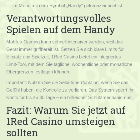
im Menü mit dem Symbol „Handy“ gekennzeichnet ist.
Verantwortungsvolles
Spielen auf dem Handy
Mobiles Gaming kann schnell intensiver werden, weil das
Gerät immer griffbereit ist. Setzen Sie sich klare Limits für
Einsatz und Spielzeit. 1Red Casino bietet ein integriertes
Limit‑Tool, mit dem Sie tägliche, wöchentliche oder monatliche
Obergrenzen festlegen können.
Important: Nutzen Sie die Selbstsperrfunktion, wenn Sie das
Gefühl haben, die Kontrolle zu verlieren. Das System sperrt Ihr
Konto für bis zu 30 Tage – ein hilfreicher Schutzmechanismus.
Fazit: Warum Sie jetzt auf
1Red Casino umsteigen
sollten