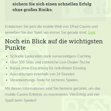
sichern Sie sich einen schnellen Erfolg
ohne großes Risiko.
Entdecken Sie jetzt die mobile Welt von 1Red Casino und
genießen Sie das Spiel, wo immer Sie gerade sind:
1red
Noch ein Blick auf die wichtigsten
Punkte
Schnelle Ladezeiten dank serverseitigem Caching
Über 500 Slots und zahlreiche Live‑Dealer‑Tische
Bonus ohne Einzahlung für risikofreien Einstieg
Auszahlungen innerhalb von 24 Stunden
Verantwortungs‑Tools für sicheres Spielen
Mit diesen Informationen sind Sie bestens gerüstet, um das
mobile Casino‑Erlebnis zu maximieren. Viel Erfolg und viel
Spaß beim Spielen!