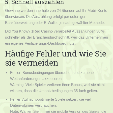
5. Schnell auszahlen
Gewinne werden innerhalb von 24 Stunden auf Ihr Mobil‑Konto
überwiesen. Die Auszahlung erfolgt per sofortiger
Banküberweisung oder E‑Wallet, je nach gewählter Methode.
Did You Know? 1Red Casino verarbeitet Auszahlungen 30 %
schneller als der Branchendurchschnitt, weil das Unternehmen
ein eigenes Verifizierungs‑Dashboard nutzt.
Häufige Fehler und wie Sie
sie vermeiden
Fehler: Bonusbedingungen übersehen und zu hohe
Wettanforderungen akzeptieren.
Warning: Viele Spieler verlieren ihren Bonus, weil sie nicht
wissen, dass die Umsatzbedingungen 35‑fach gelten.
Fehler: Auf nicht‑optimierte Spiele setzen, die viel
Datenvolumen verbrauchen.
Note: Wählen Sie immer die mobile Version des Spiels, die