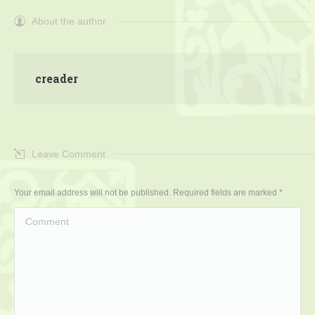
About the author
creader
Leave Comment
Your email address will not be published. Required fields are marked
*
Comment