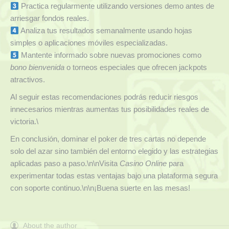
Practica regularmente utilizando versiones demo antes de
arriesgar fondos reales.
Analiza tus resultados semanalmente usando hojas
simples o aplicaciones móviles especializadas.
Mantente informado sobre nuevas promociones como
bono bienvenida
o torneos especiales que ofrecen jackpots
atractivos.
Al seguir estas recomendaciones podrás reducir riesgos
innecesarios mientras aumentas tus posibilidades reales de
victoria.\
En conclusión, dominar el poker de tres cartas no depende
solo del azar sino también del entorno elegido y las estrategias
aplicadas paso a paso.\n\nVisita
Casino Online
para
experimentar todas estas ventajas bajo una plataforma segura
con soporte continuo.\n\n¡Buena suerte en las mesas!
About the author