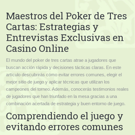
Contacto
Maestros del Poker de Tres
Cartas: Estrategias y
Entrevistas Exclusivas en
Casino Online
El mundo del poker de tres cartas atrae a jugadores que
buscan acción rápida y decisiones tácticas claras. En este
artículo descubrirás cómo evitar errores comunes, elegir el
mejor sitio de juego y aplicar técnicas que utilizan los
campeones del torneo. Además, conocerás testimonios reales
de jugadores que han triunfado en la mesa gracias a una
combinación acertada de estrategia y buen entorno de juego.
Comprendiendo el juego y
evitando errores comunes