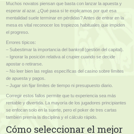
Muchos novatos piensan que basta con lanzar la apuesta y
esperar al azar. ¿Qué pasa si te explicamos por qué esa
mentalidad suele terminar en pérdidas? Antes de entrar en la
mesa es vital reconocer los tropiezos habituales que impiden
el progreso.
Errores típicos:
– Subestimar la importancia del bankroll (gestión del capital).
– Ignorar la posición relativa al crupier cuando se decide
apostar o retirarse.
– No leer bien las reglas específicas del casino sobre límites
de apuesta y pagos.
– Jugar sin fijar límites de tiempo ni presupuesto diario.
Corregir estos fallos permite que tu experiencia sea más
rentable y divertida. La mayoría de los jugadores principiantes
se enfocan solo en la suerte, pero el poker de tres cartas
también premia la disciplina y el cálculo rápido.
Cómo seleccionar el mejor