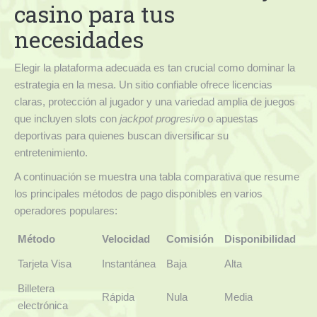
casino para tus
necesidades
Elegir la plataforma adecuada es tan crucial como dominar la
estrategia en la mesa. Un sitio confiable ofrece licencias
claras, protección al jugador y una variedad amplia de juegos
que incluyen slots con
jackpot progresivo
o apuestas
deportivas para quienes buscan diversificar su
entretenimiento.
A continuación se muestra una tabla comparativa que resume
los principales métodos de pago disponibles en varios
operadores populares:
Método
Velocidad
Comisión
Disponibilidad
Tarjeta Visa
Instantánea
Baja
Alta
Billetera
Rápida
Nula
Media
electrónica