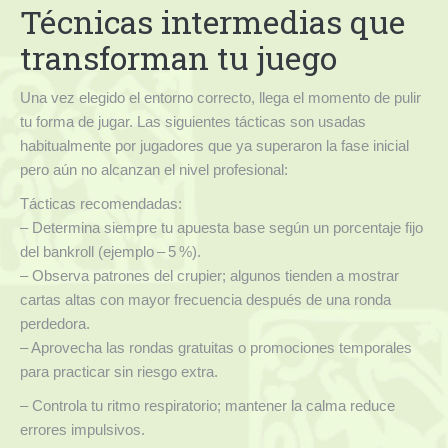
Técnicas intermedias que
transforman tu juego
Una vez elegido el entorno correcto, llega el momento de pulir
tu forma de jugar. Las siguientes tácticas son usadas
habitualmente por jugadores que ya superaron la fase inicial
pero aún no alcanzan el nivel profesional:
Tácticas recomendadas:
– Determina siempre tu apuesta base según un porcentaje fijo
del bankroll (ejemplo – 5 %).
– Observa patrones del crupier; algunos tienden a mostrar
cartas altas con mayor frecuencia después de una ronda
perdedora.
– Aprovecha las rondas gratuitas o promociones temporales
para practicar sin riesgo extra.
– Controla tu ritmo respiratorio; mantener la calma reduce
errores impulsivos.