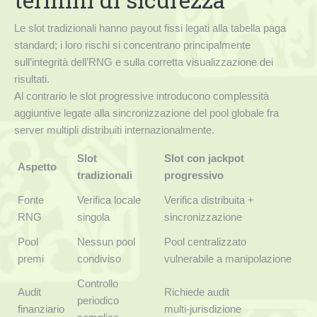
Le slot tradizionali hanno payout fissi legati alla tabella paga
standard; i loro rischi si concentrano principalmente
sull’integrità dell’RNG e sulla corretta visualizzazione dei
risultati.
Al contrario le slot progressive introducono complessità
aggiuntive legate alla sincronizzazione del pool globale fra
server multipli distribuiti internazionalmente.
Slot
Slot con jackpot
Aspetto
tradizionali
progressivo
Fonte
Verifica locale
Verifica distribuita +
RNG
singola
sincronizzazione
Pool
Nessun pool
Pool centralizzato
premi
condiviso
vulnerabile a manipolazione
Controllo
Audit
Richiede audit
periodico
finanziario
multi‑jurisdizione