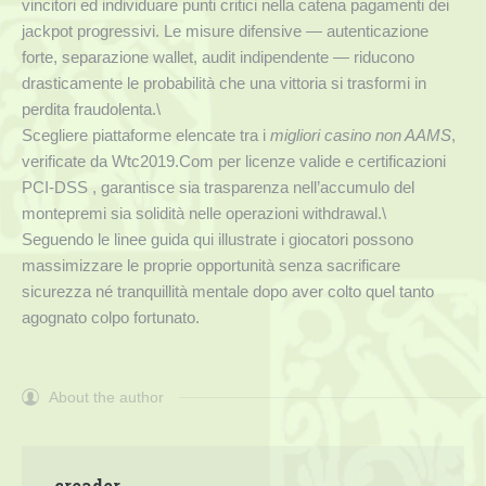
vincitori ed individuare punti critici nella catena pagamenti dei
jackpot progressivi. Le misure difensive — autenticazione
forte, separazione wallet, audit indipendente — riducono
drasticamente le probabilità che una vittoria si trasformi in
perdita fraudolenta.\
Scegliere piattaforme elencate tra i
migliori casino non AAMS
,
verificate da Wtc2019.Com per licenze valide e certificazioni
PCI‑DSS , garantisce sia trasparenza nell’accumulo del
montepremi sia solidità nelle operazioni withdrawal.\
Seguendo le linee guida qui illustrate i giocatori possono
massimizzare le proprie opportunità senza sacrificare
sicurezza né tranquillità mentale dopo aver colto quel tanto
agognato colpo fortunato.
About the author
creader