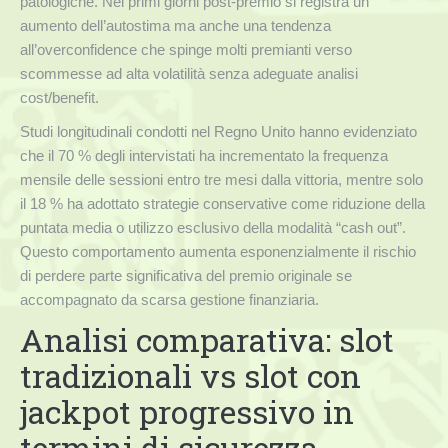
patologiche. Nei primi giorni post‑premio si registra un
aumento dell’autostima ma anche una tendenza
all’overconfidence che spinge molti premianti verso
scommesse ad alta volatilità senza adeguate analisi
cost/benefit.
Studi longitudinali condotti nel Regno Unito hanno evidenziato
che il 70 % degli intervistati ha incrementato la frequenza
mensile delle sessioni entro tre mesi dalla vittoria, mentre solo
il 18 % ha adottato strategie conservative come riduzione della
puntata media o utilizzo esclusivo della modalità “cash out”.
Questo comportamento aumenta esponenzialmente il rischio
di perdere parte significativa del premio originale se
accompagnato da scarsa gestione finanziaria.
Analisi comparativa: slot
tradizionali vs slot con
jackpot progressivo in
termini di sicurezza