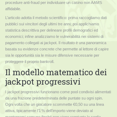
procedure anti‑fraud per individuare un casino non AAMS
affidabile.
L’articolo adotta il metodo scientifico: prima raccogliamo dati
pubblici sui vincitori degli ultimi tre anni; poi applichiamo
statistica descrittiva per delineare profili demografici ed
economici; infine analizziamo le vulnerabilità nei sistemi di
pagamento collegati ai jackpot. Il risultato è una panoramica
basata su evidenze concrete che permette al lettore di capire
sia le opportunità sia le misure difensive necessarie per
proteggere il proprio bankroll.
Il modello matematico dei
jackpot progressivi
I jackpot progressivi funzionano come pool condivisi alimentati
da una frazione predeterminata delle puntate su ogni spin.
Ogni volta che un giocatore scommette €0,50 su una linea
attiva, tipicamente l’1 % dell’importo viene deviato al
montepremi comune finché non viene raggiunta la soglia