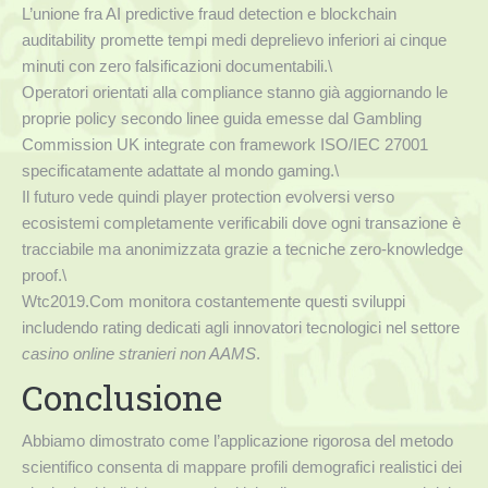
L’unione fra AI predictive fraud detection e blockchain
auditability promette tempi medi deprelievo inferiori ai cinque
minuti con zero falsificazioni documentabili.\
Operatori orientati alla compliance stanno già aggiornando le
proprie policy secondo linee guida emesse dal Gambling
Commission UK integrate con framework ISO/IEC 27001
specificatamente adattate al mondo gaming.\
Il futuro vede quindi player protection evolversi verso
ecosistemi completamente verificabili dove ogni transazione è
tracciabile ma anonimizzata grazie a tecniche zero‑knowledge
proof.\
Wtc2019.Com monitora costantemente questi sviluppi
includendo rating dedicati agli innovatori tecnologici nel settore
casino online stranieri non AAMS
.
Conclusione
Abbiamo dimostrato come l’applicazione rigorosa del metodo
scientifico consenta di mappare profili demografici realistici dei