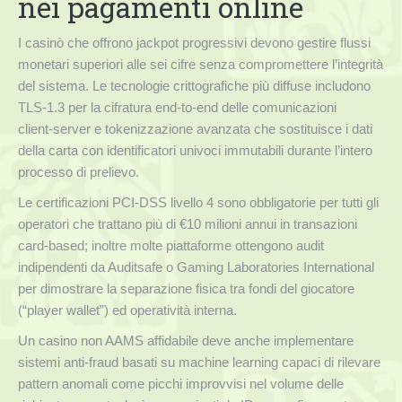
nei pagamenti online
I casinò che offrono jackpot progressivi devono gestire flussi
monetari superiori alle sei cifre senza compromettere l’integrità
del sistema. Le tecnologie crittografiche più diffuse includono
TLS‑1.3 per la cifratura end‑to‑end delle comunicazioni
client‑server e tokenizzazione avanzata che sostituisce i dati
della carta con identificatori univoci immutabili durante l’intero
processo di prelievo.
Le certificazioni PCI‑DSS livello 4 sono obbligatorie per tutti gli
operatori che trattano più di €10 milioni annui in transazioni
card‑based; inoltre molte piattaforme ottengono audit
indipendenti da Auditsafe o Gaming Laboratories International
per dimostrare la separazione fisica tra fondi del giocatore
(“player wallet”) ed operatività interna.
Un casino non AAMS affidabile deve anche implementare
sistemi anti‑fraud basati su machine learning capaci di rilevare
pattern anomali come picchi improvvisi nel volume delle