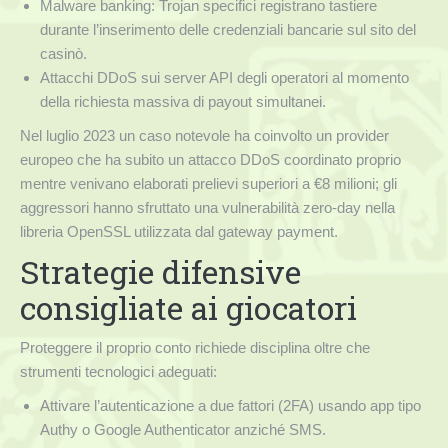
Malware banking: Trojan specifici registrano tastiere
durante l’inserimento delle credenziali bancarie sul sito del
casinò.
Attacchi DDoS sui server API degli operatori al momento
della richiesta massiva di payout simultanei.
Nel luglio 2023 un caso notevole ha coinvolto un provider
europeo che ha subito un attacco DDoS coordinato proprio
mentre venivano elaborati prelievi superiori a €8 milioni; gli
aggressori hanno sfruttato una vulnerabilità zero‑day nella
libreria OpenSSL utilizzata dal gateway payment.
Strategie difensive
consigliate ai giocatori
Proteggere il proprio conto richiede disciplina oltre che
strumenti tecnologici adeguati:
Attivare l’autenticazione a due fattori (2FA) usando app tipo
Authy o Google Authenticator anziché SMS.