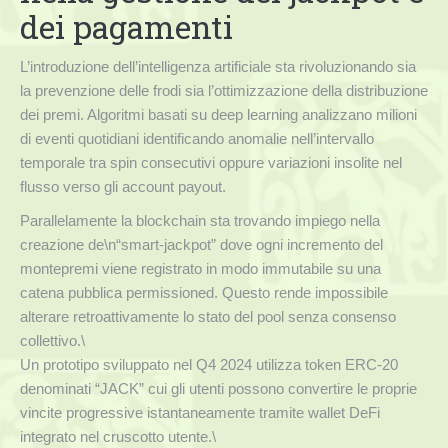
dei pagamenti
L’introduzione dell’intelligenza artificiale sta rivoluzionando sia
la prevenzione delle frodi sia l’ottimizzazione della distribuzione
dei premi. Algoritmi basati su deep learning analizzano milioni
di eventi quotidiani identificando anomalie nell’intervallo
temporale tra spin consecutivi oppure variazioni insolite nel
flusso verso gli account payout.
Parallelamente la blockchain sta trovando impiego nella
creazione de​​\n“smart‑jackpot” dove ogni incremento del
montepremi viene registrato in modo immutabile su una
catena pubblica permissioned. Questo rende impossibile
alterare retroattivamente lo stato del pool senza consenso
collettivo.\
Un prototipo sviluppato nel Q4 2024 utilizza token ERC‑20
denominati “JACK” cui gli utenti possono convertire le proprie
vincite progressive istantaneamente tramite wallet DeFi
integrato nel cruscotto utente.\