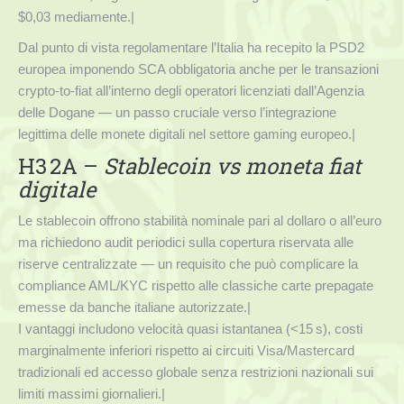
$0,03 mediamente.|
Dal punto di vista regolamentare l’Italia ha recepito la PSD2
europea imponendo SCA obbligatoria anche per le transazioni
crypto-to-fiat all’interno degli operatori licenziati dall’Agenzia
delle Dogane — un passo cruciale verso l’integrazione
legittima delle monete digitali nel settore gaming europeo.|
H3 2A –
Stablecoin vs moneta fiat
digitale
Le stablecoin offrono stabilità nominale pari al dollaro o all’euro
ma richiedono audit periodici sulla copertura riservata alle
riserve centralizzate — un requisito che può complicare la
compliance AML/KYC rispetto alle classiche carte prepagate
emesse da banche italiane autorizzate.|
I vantaggi includono velocità quasi istantanea (<15 s), costi
marginalmente inferiori rispetto ai circuiti Visa/Mastercard
tradizionali ed accesso globale senza restrizioni nazionali sui
limiti massimi giornalieri.|