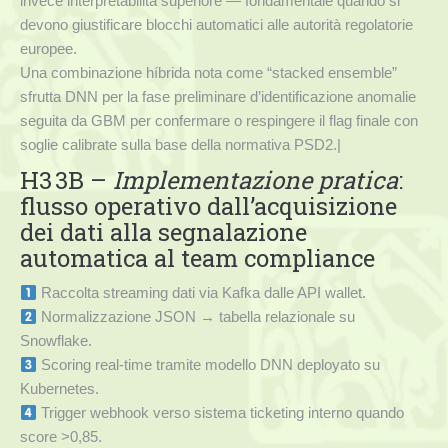
invece interpretabilità superiore — fondamentale quando si
devono giustificare blocchi automatici alle autorità regolatorie
europee.
Una combinazione híbrida nota come “stacked ensemble”
sfrutta DNN per la fase preliminare d’identificazione anomalie
seguita da GBM per confermare o respingere il flag finale con
soglie calibrate sulla base della normativa PSD2.|
H3 3B –
Implementazione pratica
:
flusso operativo dall’acquisizione
dei dati alla segnalazione
automatica al team compliance
Raccolta streaming dati via Kafka dalle API wallet.
Normalizzazione JSON → tabella relazionale su
Snowflake.
Scoring real-time tramite modello DNN deployato su
Kubernetes.
Trigger webhook verso sistema ticketing interno quando
score >0,85.