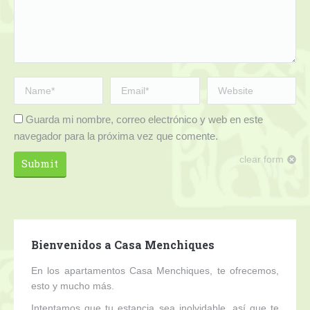
Name *
Email *
Website
Guarda mi nombre, correo electrónico y web en este
navegador para la próxima vez que comente.
clear form
Submit
Bienvenidos a Casa Menchiques
En los apartamentos Casa Menchiques, te ofrecemos,
esto y mucho más.
Intentamos que tu estancia sea inolvidable, así que te