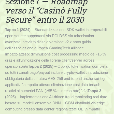
Sezione 7 —
Roadmap
verso il “Casinò Fully
Secure” entro il 2030
Tappa 1 (2024)
– Standardizzazione SDK wallet interoperabili
open source supportanti sia PCI DSS sia tokenisation
avanzata; previsto rilascio versione v2.x sotto guida
dell’associazione europea GamingTech Alliance.
Impatto atteso: diminuzione cost processing medio del ‑15 %
grazie all’unificazione delle librerie client/server across
operators.\n\n
Tappa 2 (2025)
– Obbligo tokenisation completa
su tutti i canali pago/payout incluse crypto‐wallet ; introduzione
obbligatoria della cifratura AES‑256 end‑to‑end anche sui log
applicativi.\nImpatto atteso: eliminazione casi data breach
relativi ai numerici PAN (>95 % success rate).\n\n
Tappa 3
(2026)
– Implementazione AI-driven fraud monitoring real time
basata su modelli ensemble DNN + GBM distribuitI via edge
computing presso data center regionalizzati UE.\nImpatto