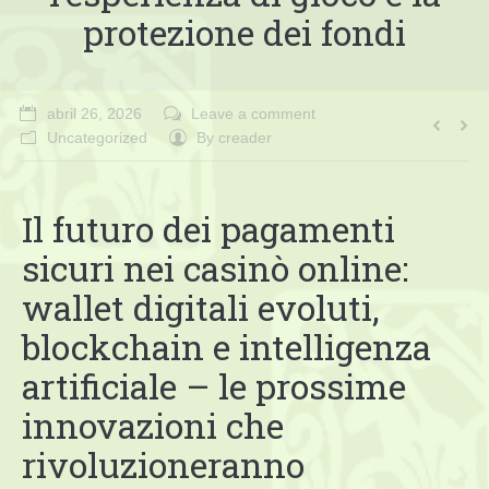
Contacto
protezione dei fondi
abril 26, 2026
Leave a comment
Uncategorized
By
creader
Il futuro dei pagamenti
sicuri nei casinò online:
wallet digitali evoluti,
blockchain e intelligenza
artificiale – le prossime
innovazioni che
rivoluzioneranno