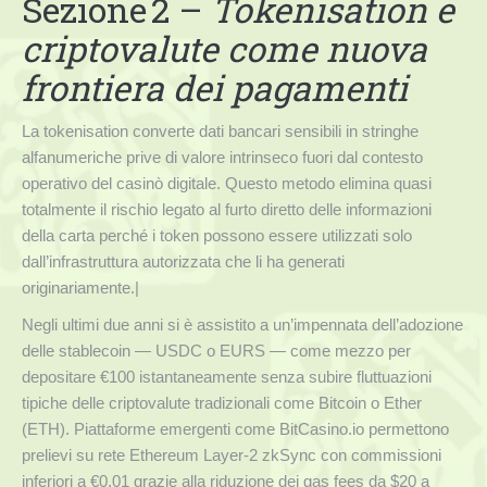
Sezione 2 –
Tokenisation e
criptovalute come nuova
frontiera dei pagamenti
La tokenisation converte dati bancari sensibili in stringhe
alfanumeriche prive di valore intrinseco fuori dal contesto
operativo del casinò digitale. Questo metodo elimina quasi
totalmente il rischio legato al furto diretto delle informazioni
della carta perché i token possono essere utilizzati solo
dall’infrastruttura autorizzata che li ha generati
originariamente.|
Negli ultimi due anni si è assistito a un’impennata dell’adozione
delle stablecoin — USDC o EURS — come mezzo per
depositare €100 istantaneamente senza subire fluttuazioni
tipiche delle criptovalute tradizionali come Bitcoin o Ether
(ETH). Piattaforme emergenti come BitCasino.io permettono
prelievi su rete Ethereum Layer‑2 zkSync con commissioni
inferiori a €0,01 grazie alla riduzione dei gas fees da $20 a