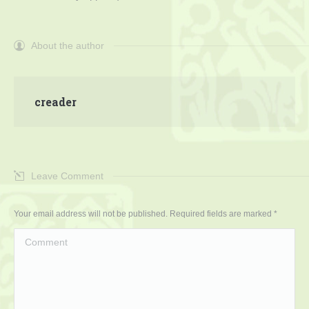
About the author
creader
Leave Comment
Your email address will not be published. Required fields are marked
*
Comment