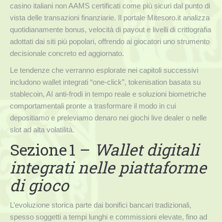
casino italiani non AAMS certificati come più sicuri dal punto di
vista delle transazioni finanziarie. Il portale Mitesoro.it analizza
quotidianamente bonus, velocità di payout e livelli di crittografia
adottati dai siti più popolari, offrendo ai giocatori uno strumento
decisionale concreto ed aggiornato.
Le tendenze che verranno esplorate nei capitoli successivi
includono wallet integrati “one‑click”, tokenisation basata su
stablecoin, AI anti‑frodi in tempo reale e soluzioni biometriche
comportamentali pronte a trasformare il modo in cui
depositiamo e preleviamo denaro nei giochi live dealer o nelle
slot ad alta volatilità.
Sezione 1 –
Wallet digitali
integrati nelle piattaforme
di gioco
L’evoluzione storica parte dai bonifici bancari tradizionali,
spesso soggetti a tempi lunghi e commissioni elevate, fino ad