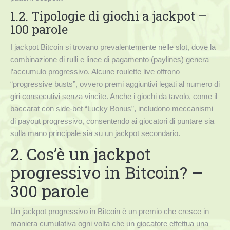
1.2. Tipologie di giochi a jackpot –
100 parole
I jackpot Bitcoin si trovano prevalentemente nelle slot, dove la
combinazione di rulli e linee di pagamento (paylines) genera
l’accumulo progressivo. Alcune roulette live offrono
“progressive busts”, ovvero premi aggiuntivi legati al numero di
giri consecutivi senza vincite. Anche i giochi da tavolo, come il
baccarat con side‑bet “Lucky Bonus”, includono meccanismi
di payout progressivo, consentendo ai giocatori di puntare sia
sulla mano principale sia su un jackpot secondario.
2. Cos’è un jackpot
progressivo in Bitcoin? –
300 parole
Un jackpot progressivo in Bitcoin è un premio che cresce in
maniera cumulativa ogni volta che un giocatore effettua una