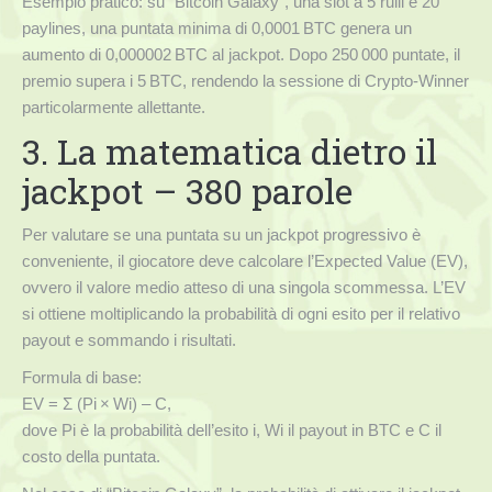
Esempio pratico: su “Bitcoin Galaxy”, una slot a 5 rulli e 20
paylines, una puntata minima di 0,0001 BTC genera un
aumento di 0,000002 BTC al jackpot. Dopo 250 000 puntate, il
premio supera i 5 BTC, rendendo la sessione di Crypto‑Winner
particolarmente allettante.
3. La matematica dietro il
jackpot – 380 parole
Per valutare se una puntata su un jackpot progressivo è
conveniente, il giocatore deve calcolare l’Expected Value (EV),
ovvero il valore medio atteso di una singola scommessa. L’EV
si ottiene moltiplicando la probabilità di ogni esito per il relativo
payout e sommando i risultati.
Formula di base:
EV = Σ (Pi × Wi) – C,
dove Pi è la probabilità dell’esito i, Wi il payout in BTC e C il
costo della puntata.