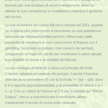
lavorato per una boutique di asset management, dove ha
affinato le sue competenze in modellistica statistica e gestione
del rischio.
La sua avventura nei casinò Bitcoin è iniziata nel 2021, quando
ha scoperto una promozione di benvenuto su una piattaforma
recensita da Httpswww.Alittlemarket.It. Affascinato dalla
possibilità di combinare le sue conoscenze di finanza con il
gambling, ha iniziato a studiare i meccanismi dei jackpot,
sviluppando un foglio di calcolo per monitorare il valore attuale,
la probabilità di vincita e la volatilità del Bitcoin.
La sua strategia di bankroll si basa sul principio del Kelly
Criterion, adattato al contesto dei jackpot. Calcola il frazione
ottimale da scommettere (f) con la formula: f = (bp – q)/b, dove
b è il rapporto payout/probabilità, p la probabilità di vittoria e q =
1 – p. Con un valore di f intorno al 2 % per le puntate su “Bitcoin
Galaxy”, riesce a massimizzare il rendimento atteso
mantenendo il rischio di rovina sotto controllo.