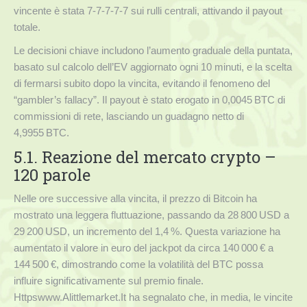
vincente è stata 7‑7‑7‑7‑7 sui rulli centrali, attivando il payout
totale.
Le decisioni chiave includono l’aumento graduale della puntata,
basato sul calcolo dell’EV aggiornato ogni 10 minuti, e la scelta
di fermarsi subito dopo la vincita, evitando il fenomeno del
“gambler’s fallacy”. Il payout è stato erogato in 0,0045 BTC di
commissioni di rete, lasciando un guadagno netto di
4,9955 BTC.
5.1. Reazione del mercato crypto –
120 parole
Nelle ore successive alla vincita, il prezzo di Bitcoin ha
mostrato una leggera fluttuazione, passando da 28 800 USD a
29 200 USD, un incremento del 1,4 %. Questa variazione ha
aumentato il valore in euro del jackpot da circa 140 000 € a
144 500 €, dimostrando come la volatilità del BTC possa
influire significativamente sul premio finale.
Httpswww.Alittlemarket.It ha segnalato che, in media, le vincite