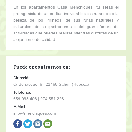
En los apartamentos Casa Menchiques, tú serás el
protagonista de unos días inolvidables disfrutando de la
belleza de los Pirineos, de sus rutas naturales y
culturales, de su gastronomía o del gran número de
actividades que puedes realizar mientras disfrutas de un
alojamiento de calidad.
Puede encontrarnos en:
Dirección:
C/ Benasque, 6 | 22468 Sahún (Huesca)
Teléfonos:
659 093 406 | 974 551 293
E-Mail
info@menchiques.com