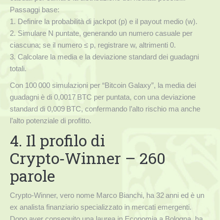
Passaggi base:
1. Definire la probabilità di jackpot (p) e il payout medio (w).
2. Simulare N puntate, generando un numero casuale per
ciascuna; se il numero ≤ p, registrare w, altrimenti 0.
3. Calcolare la media e la deviazione standard dei guadagni
totali.
Con 100 000 simulazioni per “Bitcoin Galaxy”, la media dei
guadagni è di 0,0017 BTC per puntata, con una deviazione
standard di 0,009 BTC, confermando l’alto rischio ma anche
l’alto potenziale di profitto.
4. Il profilo di
Crypto‑Winner – 260
parole
Crypto‑Winner, vero nome Marco Bianchi, ha 32 anni ed è un
ex analista finanziario specializzato in mercati emergenti.
Dopo aver conseguito una laurea in Economia a Bologna, ha