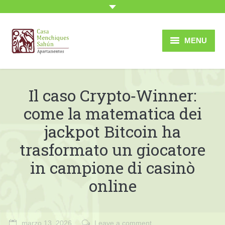
MENU
Inicio
Il caso Crypto‑Winner:
Apartamentos
come la matematica dei
Sahún
jackpot Bitcoin ha
Entorno
trasformato un giocatore
Rutas
in campione di casinò
online
Imágenes
Tarifas
marzo 13, 2026
Leave a comment