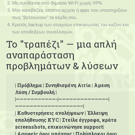
Μη συνδέεσαι από δημόσια Wi-Fi χωρίς VPN.
Μην κατεβάζεις ύποπτα αρχεία ή apps που υποστηρίζουν
πως "βελτιώνουν" τα κέρδη σου.
Κρατάς backup των στοιχείων επικοινωνίας του καζίνο και
των αποδείξεων συναλλαγών.
Το "τραπέζι" — μια απλή
αναπαράσταση
προβλημάτων & λύσεων
| Πρόβλημα | Συνηθισμένη Αιτία | Άμεση
Λύση / Συμβουλή |
|———————————-|—————————————–|
——————————————————–|
| Καθυστερήσεις αναλήψεων | Έλλειψη
επαλήθευσης KYC | Στείλε έγγραφα, κράτα
screenshots, επικοινώνησε support|
| Ασαφείς όροι μπόνους | Πολύπλοκοι όροι