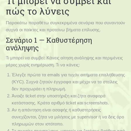
Τι μπορεί να συμβεί και
πώς το λύνεις
Παρακάτω παραθέτω συγκεκριμένα σενάρια που συναντούν
συχνά οι παίκτες και προτείνω βήματα επίλυσης.
Σενάριο 1 — Καθυστέρηση
ανάληψης
Τι μπορεί να συμβεί: Κάνεις αίτηση ανάληψης και περιμένεις
μέρες χωρίς ενημέρωση. Τι να κάνεις:
Έλεγξε πρώτα τα emails για τυχόν αιτήματα επαλήθευσης
(KYC). Συχνά ζητούν έγγραφα και μέχρι να τα στείλεις
δεν προχωράει η πληρωμή.
Άνοιξε ticket στην υποστήριξη και ζήτα αναφορά
κατάστασης. Κράτα αριθμό ticket και screenshots.
Αν η απάντηση είναι ασαφής ή καθυστερήσεις
συνεχίζονται, ζήτα να μιλήσεις με supervisor ή να δεις όρο
πληρωμών στον ιστότοπο.
Σε ακραίες περιπτώσεις, μπορείς να ζητήσεις βοήθεια από