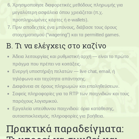
Χρησιμοποίησε διαφορετικές μεθόδους πληρωμής για
μεγαλύτερη ασφάλεια όπου χρειάζεται (π.χ.
προπληρωμένες κάρτες ή e-wallets).
Πριν αποδεχτείς ένα μπόνους, διάβασε τους όρους
στοιχηματισμού (“wagering”) και τα permitted games.
Β. Τι να ελέγχεις στο καζίνο
Άδεια λειτουργίας και ρυθμιστική αρχή — είναι το πρώτο
πράγμα που πρέπει να κοιτάξεις.
Ενεργή υποστήριξη πελατών — live chat, email, ή
τηλέφωνο και ταχύτητα απάντησης.
Διαφάνεια σε όρους πληρωμών και επαληθεύσεων.
Σαφείς πληροφορίες για τα RTP των παιχνιδιών και τους
παρόχους λογισμικού.
Εργαλεία υπεύθυνου παιχνιδιού: όρια κατάθεσης,
αυτοαποκλεισμός, πληροφορίες για βοήθεια.
Πρακτικά παραδείγματα: