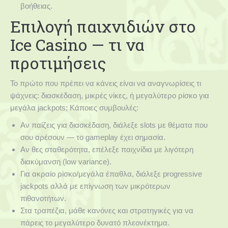
βοήθειας.
Επιλογή παιχνιδιών στο
Ice Casino — τι να
προτιμήσεις
Το πρώτο που πρέπει να κάνεις είναι να αναγνωρίσεις τι
ψάχνεις: διασκέδαση, μικρές νίκες, ή μεγαλύτερο ρίσκο για
μεγάλα jackpots; Κάποιες συμβουλές:
Αν παίζεις για διασκέδαση, διάλεξε slots με θέματα που
σου αρέσουν — το gameplay έχει σημασία.
Αν θες σταθερότητα, επέλεξε παιχνίδια με λιγότερη
διακύμανση (low variance).
Για ακραίο ρίσκο/μεγάλα έπαθλα, διάλεξε progressive
jackpots αλλά με επίγνωση των μικρότερων
πιθανοτήτων.
Στα τραπέζια, μάθε κανόνες και στρατηγικές για να
πάρεις το μεγαλύτερο δυνατό πλεονέκτημα.