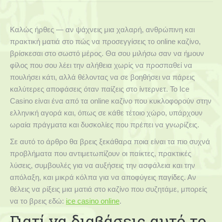
Contacto
Καλώς ήρθες — αν ψάχνεις μια χαλαρή, ανθρώπινη και
πρακτική ματιά στο πώς να προσεγγίσεις το online καζίνο,
βρίσκεσαι στο σωστό μέρος. Θα σου μιλήσω σαν να ήμουν
φίλος που σου λέει την αλήθεια χωρίς να προσπαθεί να
πουλήσει κάτι, αλλά θέλοντας να σε βοηθήσει να πάρεις
καλύτερες αποφάσεις όταν παίζεις στο ίντερνετ. Το Ice
Casino είναι ένα από τα online καζίνο που κυκλοφορούν στην
ελληνική αγορά και, όπως σε κάθε τέτοιο χώρο, υπάρχουν
ωραία πράγματα και δυσκολίες που πρέπει να γνωρίζεις.
Σε αυτό το άρθρο θα βρεις ξεκάθαρα ποια είναι τα πιο συχνά
προβλήματα που αντιμετωπίζουν οι παίκτες, πρακτικές
λύσεις, συμβουλές για να αυξήσεις την ασφάλεια και την
απόλαξη, και μικρά κόλπα για να αποφύγεις παγίδες. Αν
θέλεις να ρίξεις μια ματιά στο καζίνο που συζητάμε, μπορείς
να το βρεις εδώ:
ice casino online
.
Γιατί να διαβάσεις αυτό το