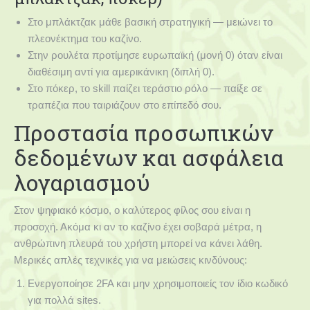
Στο μπλάκτζακ μάθε βασική στρατηγική — μειώνει το
πλεονέκτημα του καζίνο.
Στην ρουλέτα προτίμησε ευρωπαϊκή (μονή 0) όταν είναι
διαθέσιμη αντί για αμερικάνικη (διπλή 0).
Στο πόκερ, το skill παίζει τεράστιο ρόλο — παίξε σε
τραπέζια που ταιριάζουν στο επίπεδό σου.
Προστασία προσωπικών
δεδομένων και ασφάλεια
λογαριασμού
Στον ψηφιακό κόσμο, ο καλύτερος φίλος σου είναι η
προσοχή. Ακόμα κι αν το καζίνο έχει σοβαρά μέτρα, η
ανθρώπινη πλευρά του χρήστη μπορεί να κάνει λάθη.
Μερικές απλές τεχνικές για να μειώσεις κινδύνους:
Ενεργοποίησε 2FA και μην χρησιμοποιείς τον ίδιο κωδικό
για πολλά sites.