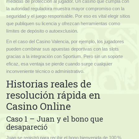
medidas de protección al jugador. Un casino que cumpla con
la autoridad reguladora muestra mayor compromiso con la
seguridad y el juego responsable. Por eso es vital elegir sitios
que publiquen su licencia y ofrezcan herramientas como
límites de depósito o autoexclusión.
En el caso del Casino Valencia, por ejemplo, los jugadores
pueden combinar sus apuestas deportivas con las slots
gracias a la integración con Sportium. Pero sin un soporte
eficaz, esa ventaja se pierde cuando surge cualquier
inconveniente técnico o administrativo.
Historias reales de
resolución rápida en
Casino Online
Caso 1 – Juan y el bono que
desapareció
Juan se registró para recibir el bono bienvenida de 100 %