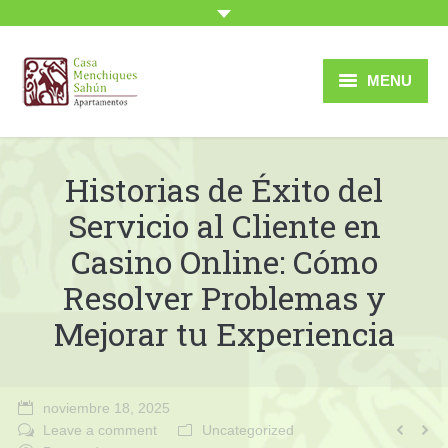
MENU
Inicio
Historias de Éxito del
Apartamentos
Servicio al Cliente en
Sahún
Casino Online: Cómo
Entorno
Resolver Problemas y
Rutas
Mejorar tu Experiencia
Imágenes
Tarifas
noviembre 18, 2025
Leave a comment
Uncategorized