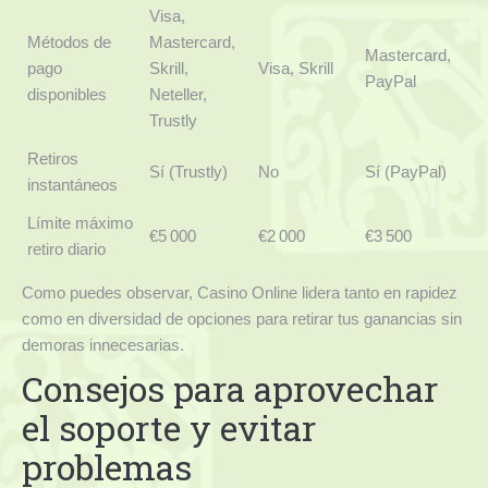
Visa,
Métodos de
Mastercard,
Mastercard,
pago
Skrill,
Visa, Skrill
PayPal
disponibles
Neteller,
Trustly
Retiros
Sí (Trustly)
No
Sí (PayPal)
instantáneos
Límite máximo
€5 000
€2 000
€3 500
retiro diario
Como puedes observar, Casino Online lidera tanto en rapidez
como en diversidad de opciones para retirar tus ganancias sin
demoras innecesarias.
Consejos para aprovechar
el soporte y evitar
problemas