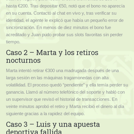
hasta €200. Tras depositar €50, notó que el bono no aparecía
en su cuenta. Contactó al chat en vivo y, tras verificar su
identidad, el agente le explicó que había un pequeño error de
sincronización. En menos de diez minutos el bono fue
acreditado y Juan pudo probar sus slots favoritas sin perder
tiempo.
Caso 2 – Marta y los retiros
nocturnos
Marta intentó retirar €300 una madrugada después de una
larga sesión en las máquinas tragamonedas con alta
volatilidad. El proceso quedó “pendiente” y ella temía perder su
ganancia. Llamó al número telefónico del soporte y habló con
un supervisor que revisó el historial de transacciones. En
veinte minutos aprobó el retiro y Marta recibió el dinero al día
siguiente gracias a la rapidez del equipo.
Caso 3 – Luis y una apuesta
deportiva fallida