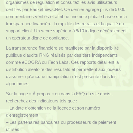
organismes de régulation et consultez les avis utilisateurs
certifiés par Basketnews.Net. Ce dernier agrège plus de 5 000
commentaires vérifiés et attribue une note globale basée sur la
transparence financière, la rapidité des retraits et la qualité du
support client. Un score supérieur à 8/10 indique généralement
un opérateur digne de confiance.
La transparence financière se manifeste par la disponibilité
publique d’audits RNG réalisés par des tiers indépendants
comme eCOGRA ou iTech Labs. Ces rapports détaillent la
distribution aléatoire des résultats et permettent aux joueurs
d’assurer qu’aucune manipulation n’est présente dans les
algorithmes.
Sur la page « À propos » ou dans la FAQ du site choisi,
recherchez des indicateurs tels que :
– La date d’obtention de la licence et son numéro
d’enregistrement
– Les partenaires bancaires ou processeurs de paiement
utilisés