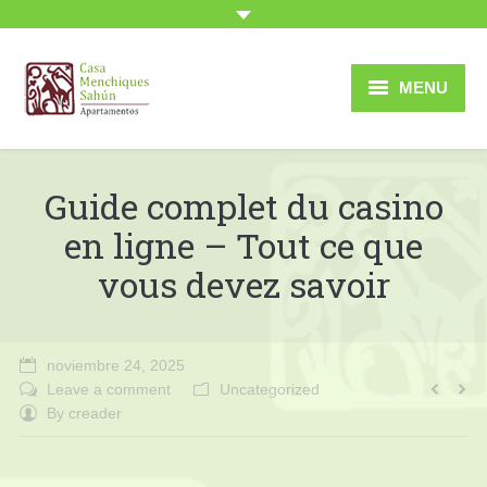
MENU
Inicio
Guide complet du casino
Apartamentos
en ligne – Tout ce que
Sahún
vous devez savoir
Entorno
Rutas
noviembre 24, 2025
Leave a comment
Imágenes
Uncategorized
By
creader
Tarifas