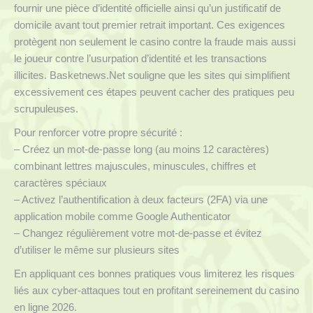
fournir une pièce d’identité officielle ainsi qu’un justificatif de
domicile avant tout premier retrait important. Ces exigences
protègent non seulement le casino contre la fraude mais aussi
le joueur contre l’usurpation d’identité et les transactions
illicites. Basketnews.Net souligne que les sites qui simplifient
excessivement ces étapes peuvent cacher des pratiques peu
scrupuleuses.
Pour renforcer votre propre sécurité :
– Créez un mot‑de‑passe long (au moins 12 caractères)
combinant lettres majuscules, minuscules, chiffres et
caractères spéciaux
– Activez l’authentification à deux facteurs (2FA) via une
application mobile comme Google Authenticator
– Changez régulièrement votre mot‑de‑passe et évitez
d’utiliser le même sur plusieurs sites
En appliquant ces bonnes pratiques vous limiterez les risques
liés aux cyber‑attaques tout en profitant sereinement du casino
en ligne 2026.