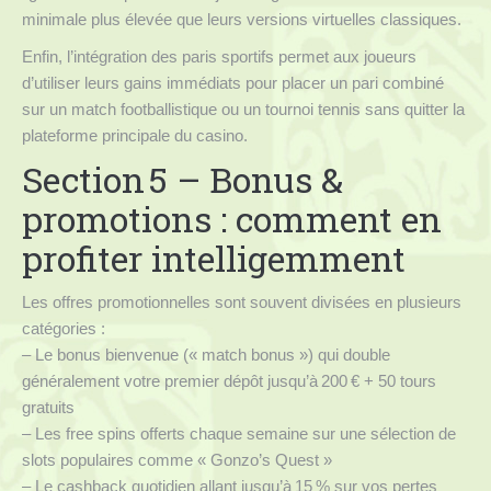
minimale plus élevée que leurs versions virtuelles classiques.
Enfin, l’intégration des paris sportifs permet aux joueurs
d’utiliser leurs gains immédiats pour placer un pari combiné
sur un match footballistique ou un tournoi tennis sans quitter la
plateforme principale du casino.
Section 5 – Bonus &
promotions : comment en
profiter intelligemment
Les offres promotionnelles sont souvent divisées en plusieurs
catégories :
– Le bonus bienvenue (« match bonus ») qui double
généralement votre premier dépôt jusqu’à 200 € + 50 tours
gratuits
– Les free spins offerts chaque semaine sur une sélection de
slots populaires comme « Gonzo’s Quest »
– Le cashback quotidien allant jusqu’à 15 % sur vos pertes