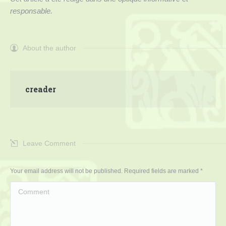
responsable.
About the author
creader
Leave Comment
Your email address will not be published. Required fields are marked
*
Comment