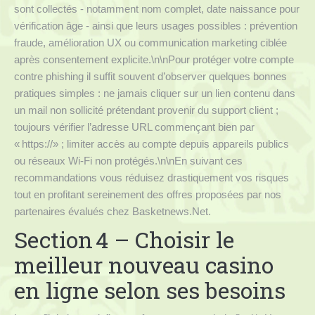
sont collectés ‑ notamment nom complet, date naissance pour
vérification âge ‑ ainsi que leurs usages possibles : prévention
fraude, amélioration UX ou communication marketing ciblée
après consentement explicite.\n\nPour protéger votre compte
contre phishing il suffit souvent d’observer quelques bonnes
pratiques simples : ne jamais cliquer sur un lien contenu dans
un mail non sollicité prétendant provenir du support client ;
toujours vérifier l’adresse URL commençant bien par
« https://» ; limiter accès au compte depuis appareils publics
ou réseaux Wi‑Fi non protégés.\n\nEn suivant ces
recommandations vous réduisez drastiquement vos risques
tout en profitant sereinement des offres proposées par nos
partenaires évalués chez Basketnews.Net.
Section 4 – Choisir le
meilleur nouveau casino
en ligne selon ses besoins