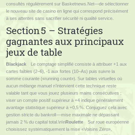
consultés régulièrement sur Basketnews.Net—de sélectionner
le nouveau site de casino en ligne qui correspond précisément
à ses attentes sans sacrifier sécurité ni qualité service.
Section 5 – Stratégies
gagnantes aux principaux
jeux de table
Blackjack
Le comptage simplifié consiste à attribuer +1 aux
cartes faibles (2–6), -1 aux fortes (10–As) puis suivre la
somme courante («​running count​»). Sur tables virtuelles où
aucun mélange manuel n’intervient cette technique reste
valable tant que vous jouez plusieurs mains consécutives ;
viser un compte positif supérieur à +4 indique généralement
avantage statistique supérieur à +0,5 %. Conjuguez cela avec
gestion stricte du bankroll — mise maximale ne dépassant
jamais 2 % du capital total.\n\n
Roulette
Sur roue européenne
choisissez systématiquement la mise «​Voisins Zéro​»,