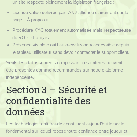
un site respecte pleinement la législation française :
Licence valide délivrée par l’ANJ affichée clairement sur la
page « À propos ».
Procédure KYC totalement automatisée mais respectueuse
du RGPD français.
Présence visible « outil auto‑exclusion » accessible depuis
le tableau utilisateur sans devoir contacter le support client.
Seuls les établissements remplissant ces critères peuvent
être présentés comme recommandés sur notre plateforme
indépendente.
Section 3 – Sécurité et
confidentialité des
données
Les technologies anti‑fraude constituent aujourd’hui le socle
fondamental sur lequel repose toute confiance entre joueur et