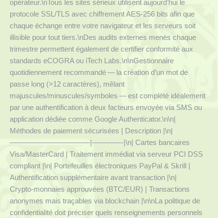
opérateur.\nTous les sites sérieux utilisent aujourd’hui le
protocole SSL/TLS avec chiffrement AES‑256 bits afin que
chaque échange entre votre navigateur et les serveurs soit
illisible pour tout tiers.\nDes audits externes menés chaque
trimestre permettent également de certifier conformité aux
standards eCOGRA ou iTech Labs.\n\nGestionnaire
quotidiennement recommandé — la création d’un mot de
passe long (>12 caractères), mêlant
majuscules/minuscules/symboles — est complété idéalement
par une authentification à deux facteurs envoyée via SMS ou
application dédiée comme Google Authenticator.\n\n|
Méthodes de paiement sécurisées | Description |\n|
———————————|————-|\n| Cartes bancaires
Visa/MasterCard | Traitement immédiat via serveur PCI DSS
compliant |\n| Portefeuilles électroniques PayPal & Skrill |
Authentification supplémentaire avant transaction |\n|
Crypto‑monnaies approuvées (BTC/EUR) | Transactions
anonymes mais traçables via blockchain |\n\nLa politique de
confidentialité doit préciser quels renseignements personnels