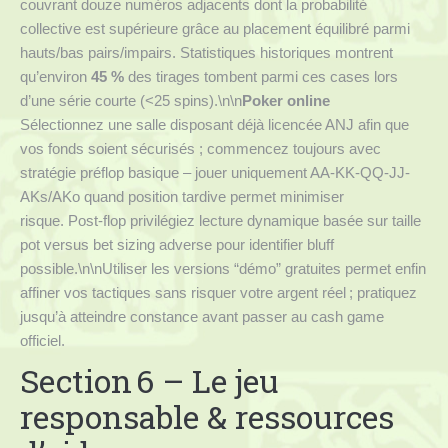
couvrant douze numéros adjacents dont la probabilité
collective est supérieure grâce au placement équilibré parmi
hauts/bas pairs/impairs. Statistiques historiques montrent
qu’environ
45 %
des tirages tombent parmi ces cases lors
d’une série courte (<25 spins).\n\n
Poker online
Sélectionnez une salle disposant déjà licencée ANJ afin que
vos fonds soient sécurisés ; commencez toujours avec
stratégie préflop basique ­– jouer uniquement AA‐KK‐QQ‐JJ‐
AKs/AKo quand position tardive permet minimiser
risque. Post‑flop privilégiez lecture dynamique basée sur taille
pot versus bet sizing adverse pour identifier bluff
possible.\n\nUtiliser les versions “démo” gratuites permet enfin
affiner vos tactiques sans risquer votre argent réel ; pratiquez
jusqu’à atteindre constance avant passer au cash game
officiel.
Section 6 – Le jeu
responsable & ressources