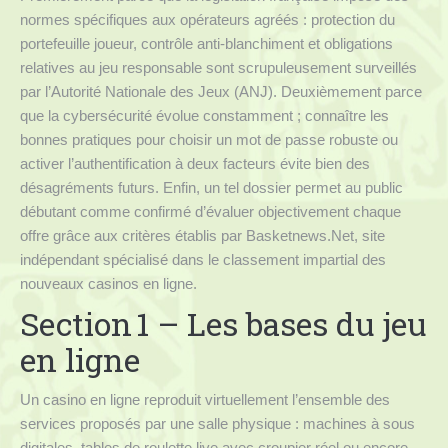
normes spécifiques aux opérateurs agréés : protection du
portefeuille joueur, contrôle anti‑blanchiment et obligations
relatives au jeu responsable sont scrupuleusement surveillés
par l’Autorité Nationale des Jeux (ANJ). Deuxièmement parce
que la cybersécurité évolue constamment ; connaître les
bonnes pratiques pour choisir un mot de passe robuste ou
activer l’authentification à deux facteurs évite bien des
désagréments futurs. Enfin, un tel dossier permet au public
débutant comme confirmé d’évaluer objectivement chaque
offre grâce aux critères établis par Basketnews.Net, site
indépendant spécialisé dans le classement impartial des
nouveaux casinos en ligne.
Section 1 – Les bases du jeu
en ligne
Un casino en ligne reproduit virtuellement l’ensemble des
services proposés par une salle physique : machines à sous
digitales, tables de roulette live avec croupier réel ou encore