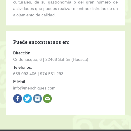
culturales, de su gastronomía o del gran número de
actividades que puedes realizar mientras disfrutas de un
alojamiento de calidad.
Puede encontrarnos en:
Dirección:
C/ Benasque, 6 | 22468 Sahún (Huesca)
Teléfonos:
659 093 406 | 974 551 293
E-Mail
info@menchiques.com