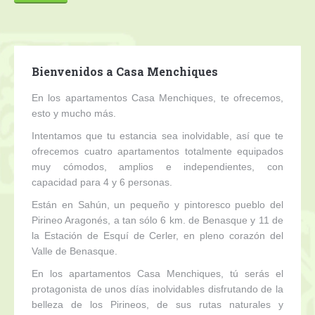
Bienvenidos a Casa Menchiques
En los apartamentos Casa Menchiques, te ofrecemos,
esto y mucho más.
Intentamos que tu estancia sea inolvidable, así que te
ofrecemos cuatro apartamentos totalmente equipados
muy cómodos, amplios e independientes, con
capacidad para 4 y 6 personas.
Están en Sahún, un pequeño y pintoresco pueblo del
Pirineo Aragonés, a tan sólo 6 km. de Benasque y 11 de
la Estación de Esquí de Cerler, en pleno corazón del
Valle de Benasque.
En los apartamentos Casa Menchiques, tú serás el
protagonista de unos días inolvidables disfrutando de la
belleza de los Pirineos, de sus rutas naturales y