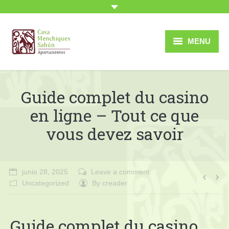
MENU
Inicio
Guide complet du casino
Apartamentos
en ligne – Tout ce que
Sahún
vous devez savoir
Entorno
Rutas
junio 28, 2025
Leave a comment
Uncategorized
Imágenes
By
creader
Tarifas
Guide complet du casino