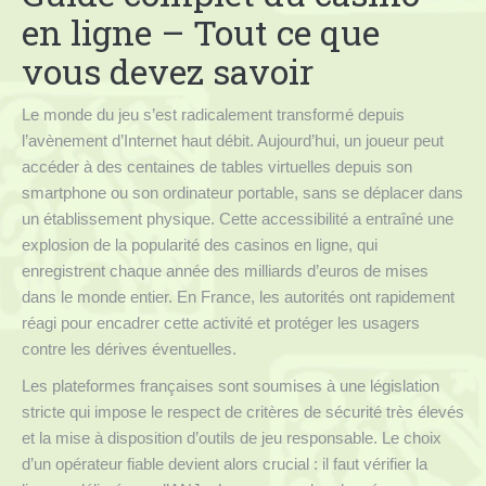
Contacto
en ligne – Tout ce que
vous devez savoir
Le monde du jeu s’est radicalement transformé depuis
l’avènement d’Internet haut débit. Aujourd’hui, un joueur peut
accéder à des centaines de tables virtuelles depuis son
smartphone ou son ordinateur portable, sans se déplacer dans
un établissement physique. Cette accessibilité a entraîné une
explosion de la popularité des casinos en ligne, qui
enregistrent chaque année des milliards d’euros de mises
dans le monde entier. En France, les autorités ont rapidement
réagi pour encadrer cette activité et protéger les usagers
contre les dérives éventuelles.
Les plateformes françaises sont soumises à une législation
stricte qui impose le respect de critères de sécurité très élevés
et la mise à disposition d’outils de jeu responsable. Le choix
d’un opérateur fiable devient alors crucial : il faut vérifier la