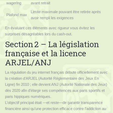
wagering
avant retrait
Limite maximale pouvant être retirée après
Plafond max
avoir rempli les exigences
En évaluant ces éléments avec rigueur vous évitez les
surprises désagréables lors du cash‑out.
Section 2 – La législation
française et la licence
ARJEL/ANJ
La régulation du jeu internet français débute officiellement avec
la création d’ARJEL (Autorité Réglementaire des Jeux En
Ligne) fin 2010 ; elle devient ANJ (Autorité Nationale des Jeux)
dès 2020 afin d’élargir ses compétences aux paris sportifs et
paris hippiques numériques.
L’objectif principal était —et reste—de garantir transparence
financière ainsi qu’une protection efficace contre l’addiction au