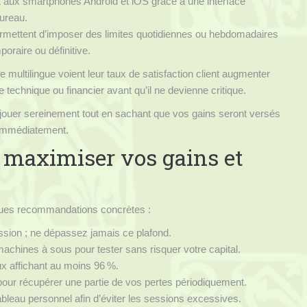
nt aux smartphones Android et iOS grâce à une interface
bureau.
ermettent d’imposer des limites quotidiennes ou hebdomadaires
poraire ou définitive.
ve multilingue voient leur taux de satisfaction client augmenter
e technique ou financier avant qu’il ne devienne critique.
 jouer sereinement tout en sachant que vos gains seront versés
e immédiatement.
 maximiser vos gains et
elques recommandations concrètes :
ssion ; ne dépassez jamais ce plafond.
 machines à sous pour tester sans risquer votre capital.
ux affichant au moins 96 %.
our récupérer une partie de vos pertes périodiquement.
tableau personnel afin d’éviter les sessions excessives.