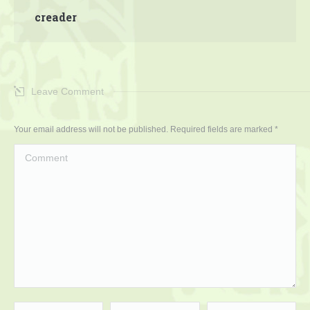
creader
Leave Comment
Your email address will not be published. Required fields are marked
*
Comment
Name *
Email *
Website