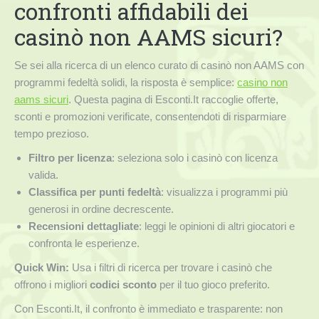
confronti affidabili dei
casinò non AAMS sicuri?
Se sei alla ricerca di un elenco curato di casinò non AAMS con
programmi fedeltà solidi, la risposta è semplice:
casino non
aams sicuri
. Questa pagina di Esconti.It raccoglie offerte,
sconti e promozioni verificate, consentendoti di risparmiare
tempo prezioso.
Filtro per licenza
: seleziona solo i casinò con licenza
valida.
Classifica per punti fedeltà
: visualizza i programmi più
generosi in ordine decrescente.
Recensioni dettagliate
: leggi le opinioni di altri giocatori e
confronta le esperienze.
Quick Win:
Usa i filtri di ricerca per trovare i casinò che
offrono i migliori
codici sconto
per il tuo gioco preferito.
Con Esconti.It, il confronto è immediato e trasparente: non