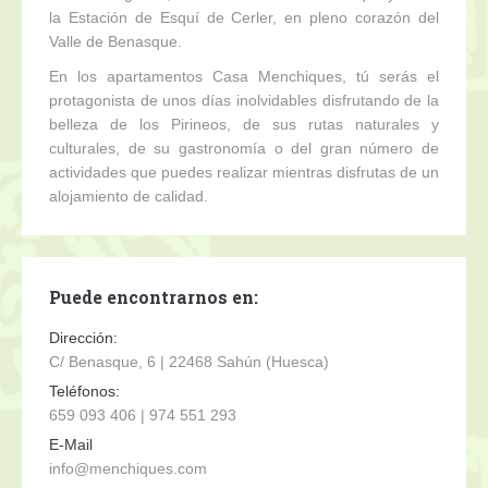
la Estación de Esquí de Cerler, en pleno corazón del
Valle de Benasque.
En los apartamentos Casa Menchiques, tú serás el
protagonista de unos días inolvidables disfrutando de la
belleza de los Pirineos, de sus rutas naturales y
culturales, de su gastronomía o del gran número de
actividades que puedes realizar mientras disfrutas de un
alojamiento de calidad.
Puede encontrarnos en:
Dirección:
C/ Benasque, 6 | 22468 Sahún (Huesca)
Teléfonos:
659 093 406 | 974 551 293
E-Mail
info@menchiques.com