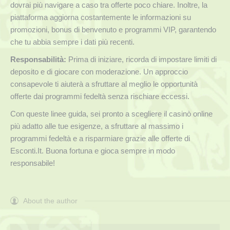
dovrai più navigare a caso tra offerte poco chiare. Inoltre, la
piattaforma aggiorna costantemente le informazioni su
promozioni, bonus di benvenuto e programmi VIP, garantendo
che tu abbia sempre i dati più recenti.
Responsabilità:
Prima di iniziare, ricorda di impostare limiti di
deposito e di giocare con moderazione. Un approccio
consapevole ti aiuterà a sfruttare al meglio le opportunità
offerte dai programmi fedeltà senza rischiare eccessi.
Con queste linee guida, sei pronto a scegliere il casinò online
più adatto alle tue esigenze, a sfruttare al massimo i
programmi fedeltà e a risparmiare grazie alle offerte di
Esconti.It. Buona fortuna e gioca sempre in modo
responsabile!
About the author