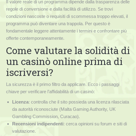
Il valore reale di un programma dipende dalla trasparenza delle
regole di conversione e dalla facilità di utilizzo. Se trovi
condizioni nascoste o requisiti di scommessa troppo elevati, il
programma può diventare una trappola. Per questo è
fondamentale leggere attentamente i termini e confrontare più
offerte contemporaneamente.
Come valutare la solidità di
un casinò online prima di
iscriversi?
La sicurezza è il primo filtro da applicare. Ecco i passaggi
chiave per verificare l’affidabilità di un casinò:
Licenza
: controlla che il sito possieda una licenza rilasciata
da autorità riconosciute (Malta Gaming Authority, UK
Gambling Commission, Curacao).
Recensioni indipendenti
: cerca opinioni su forum e siti di
valutazione.