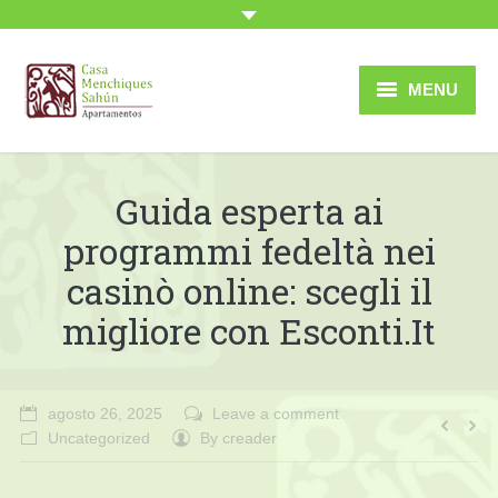
MENU
Inicio
Guida esperta ai
Apartamentos
programmi fedeltà nei
Sahún
casinò online: scegli il
Entorno
migliore con Esconti.It
Rutas
Imágenes
agosto 26, 2025
Leave a comment
Uncategorized
By
creader
Tarifas