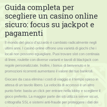
Contacto
Guida completa per
scegliere un casino online
sicuro: focus su jackpot e
pagamenti
Il mondo del gioco d’azzardo è cambiato radicalmente negli
ultimi anni. I casinò online offrono una varietà di giochi che i
locali non possono eguagliare. Puoi trovare slot con centinaia
di linee, roulette con diverse varianti e tavoli di blackjack con
regole personalizzate. Inoltre, i bonus di benvenuto e le
promozioni ricorrenti aumentano il valore del tuo bankroll.
Giocare da casa elimina i costi di viaggio e il tempo speso in
attesa di un tavolo libero. La velocità di accesso è un altro
punto forte: basta un click per entrare nella lobby e scegliere il
gioco preferito. La maggior parte dei siti utilizza server sicuri,
crittografia SSL e sistemi anti‑fraude per proteggere i dati dei