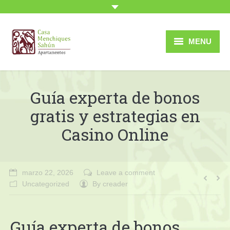
MENU
Inicio
Guía experta de bonos
Apartamentos
gratis y estrategias en
Sahún
Casino Online
Entorno
Rutas
marzo 22, 2026
Leave a comment
Uncategorized
Imágenes
By
creader
Tarifas
Guía experta de bonos