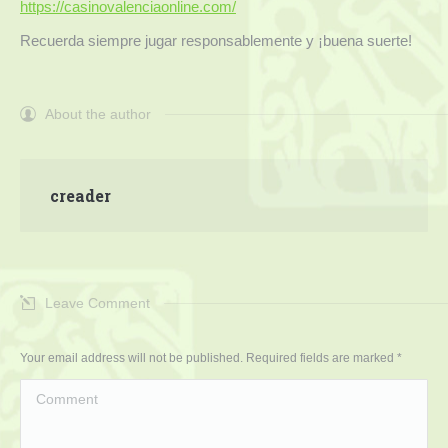
https://casinovalenciaonline.com/
Recuerda siempre jugar responsablemente y ¡buena suerte!
About the author
creader
Leave Comment
Your email address will not be published. Required fields are marked
*
Comment