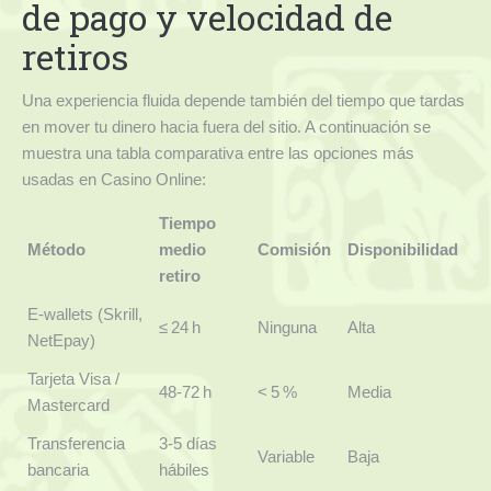
de pago y velocidad de
retiros
Una experiencia fluida depende también del tiempo que tardas
en mover tu dinero hacia fuera del sitio. A continuación se
muestra una tabla comparativa entre las opciones más
usadas en Casino Online:
Tiempo
Método
medio
Comisión
Disponibilidad
retiro
E‑wallets (Skrill,
≤ 24 h
Ninguna
Alta
NetEpay)
Tarjeta Visa /
48‑72 h
< 5 %
Media
Mastercard
Transferencia
3‑5 días
Variable
Baja
bancaria
hábiles