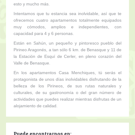
esto y mucho más.
Intentamos que tu estancia sea inolvidable, así que te
ofrecemos cuatro apartamentos totalmente equipados
muy cómodos, amplios e independientes, con
capacidad para 4 y 6 personas.
Están en Sahún, un pequeño y pintoresco pueblo del
Pirineo Aragonés, a tan sólo 6 km. de Benasque y 11 de
la Estación de Esquí de Cerler, en pleno corazón del
Valle de Benasque.
En los apartamentos Casa Menchiques, tú serás el
protagonista de unos días inolvidables disfrutando de la
belleza de los Pirineos, de sus rutas naturales y
culturales, de su gastronomía o del gran número de
actividades que puedes realizar mientras disfrutas de un
alojamiento de calidad.
Puede encontrarnos en: