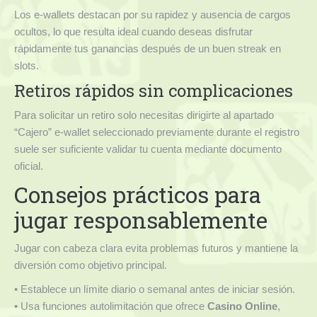
Los e‑wallets destacan por su rapidez y ausencia de cargos
ocultos, lo que resulta ideal cuando deseas disfrutar
rápidamente tus ganancias después de un buen streak en
slots.
Retiros rápidos sin complicaciones
Para solicitar un retiro solo necesitas dirigirte al apartado
“Cajero” e‑wallet seleccionado previamente durante el registro
suele ser suficiente validar tu cuenta mediante documento
oficial.
Consejos prácticos para
jugar responsablemente
Jugar con cabeza clara evita problemas futuros y mantiene la
diversión como objetivo principal.
• Establece un límite diario o semanal antes de iniciar sesión.
• Usa funciones autolimitación que ofrece
Casino Online
,