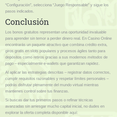
“Configuración”, selecciona “Juego Responsable” y sigue los
pasos indicados.
Conclusión
Los bonos gratuitos representan una oportunidad invaluable
para aprender sin temor a perder dinero real. En Casino Online
encontrarás un paquete atractivo que combina crédito extra,
giros gratis en slots populares y procesos ágiles tanto para
depósitos como retiros gracias a sus modernos
métodos
de
pago – especialmente e‑wallets que garantizan rapidez.
Al aplicar las estrategias descritas – registrar datos correctos,
cumplir requisitos razonables y respetar límites personales –
podrás disfrutar plenamente del mundo virtual mientras
mantienes control sobre tus finanzas.
Si buscas dar tus primeros pasos o refinar técnicas
avanzadas sin arriesgar mucho capital inicial, no dudes en
explorar la oferta completa disponible aquí: