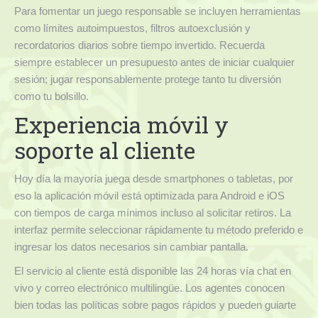
Para fomentar un juego responsable se incluyen herramientas
como límites autoimpuestos, filtros autoexclusión y
recordatorios diarios sobre tiempo invertido. Recuerda
siempre establecer un presupuesto antes de iniciar cualquier
sesión; jugar responsablemente protege tanto tu diversión
como tu bolsillo.
Experiencia móvil y
soporte al cliente
Hoy día la mayoría juega desde smartphones o tabletas, por
eso la aplicación móvil está optimizada para Android e iOS
con tiempos de carga mínimos incluso al solicitar retiros. La
interfaz permite seleccionar rápidamente tu método preferido e
ingresar los datos necesarios sin cambiar pantalla.
El servicio al cliente está disponible las 24 horas vía chat en
vivo y correo electrónico multilingüe. Los agentes conocen
bien todas las políticas sobre pagos rápidos y pueden guiarte