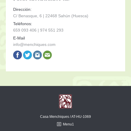
Dirección:
C/ Benasque, 6 | 22468 Sahún (Huesca)
Teléfonos:
659 093 406 | 974 551 293
E-Mail
info@menchiques.com
Casa Menchiques / AT-HU-1069
Menu1