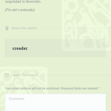
seguridad ni diversión.
(Fin del contenido)
About the author
creader
Leave Comment
Your email address will not be published. Required fields are marked
*
Comment