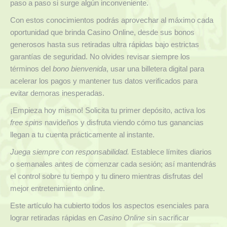
paso a paso si surge algún inconveniente.
Con estos conocimientos podrás aprovechar al máximo cada
oportunidad que brinda Casino Online, desde sus bonos
generosos hasta sus retiradas ultra rápidas bajo estrictas
garantías de seguridad. No olvides revisar siempre los
términos del
bono bienvenida
, usar una billetera digital para
acelerar los pagos y mantener tus datos verificados para
evitar demoras inesperadas.
¡Empieza hoy mismo! Solicita tu primer depósito, activa los
free spins
navideños y disfruta viendo cómo tus ganancias
llegan a tu cuenta prácticamente al instante.
Juega siempre con responsabilidad.
Establece límites diarios
o semanales antes de comenzar cada sesión; así mantendrás
el control sobre tu tiempo y tu dinero mientras disfrutas del
mejor entretenimiento online.
Este artículo ha cubierto todos los aspectos esenciales para
lograr retiradas rápidas en
Casino Online
sin sacrificar