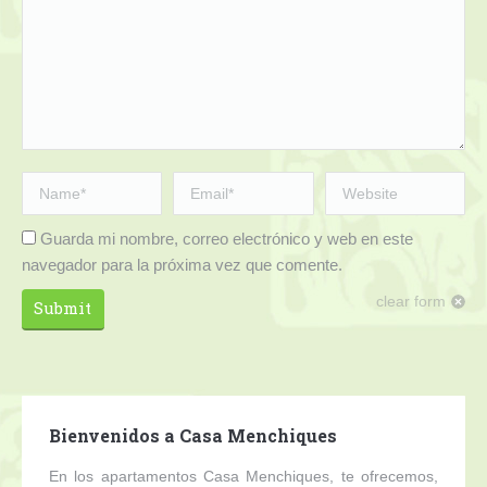
Name *
Email *
Website
Guarda mi nombre, correo electrónico y web en este
navegador para la próxima vez que comente.
clear form
Submit
Bienvenidos a Casa Menchiques
En los apartamentos Casa Menchiques, te ofrecemos,