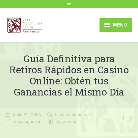
MENU
Inicio
Guía Definitiva para
Apartamentos
Retiros Rápidos en Casino
Sahún
Online: Obtén tus
Entorno
Ganancias el Mismo Día
Rutas
Imágenes
junio 22, 2025
Leave a comment
Uncategorized
By
creader
Tarifas