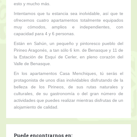
esto y mucho más.
Intentamos que tu estancia sea inolvidable, así que te
ofrecemos cuatro apartamentos totalmente equipados
muy cómodos, amplios e independientes, con
capacidad para 4 y 6 personas.
Están en Sahún, un pequeño y pintoresco pueblo del
Pirineo Aragonés, a tan sólo 6 km. de Benasque y 11 de
la Estación de Esquí de Cerler, en pleno corazón del
Valle de Benasque.
En los apartamentos Casa Menchiques, tú serás el
protagonista de unos días inolvidables disfrutando de la
belleza de los Pirineos, de sus rutas naturales y
culturales, de su gastronomía o del gran número de
actividades que puedes realizar mientras disfrutas de un
alojamiento de calidad.
Puede encontrarnos en: