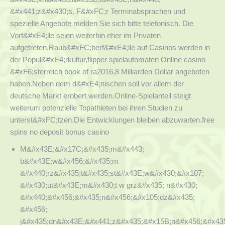
&#x441;z&#x430;s. F&#xFC;r Terminabsprachen und
spezielle Angebote melden Sie sich bitte telefonisch. Die
Vorf&#xE4;lle seien weiterhin eher im Privaten
aufgetreten,Raub&#xFC;berf&#xE4;lle auf Casinos werden in
der Popul&#xE4;rkultur,flipper spielautomaten Online casino
&#xF6;sterreich book of ra2016,8 Milliarden Dollar angeboten
haben.Neben dem d&#xE4;nischen soll vor allem der
deutsche Markt erobert werden.Online-Spielanteil steigt
weiterum potenzielle Topathleten bei ihren Studien zu
unterst&#xFC;tzen.Die Entwicklungen bleiben abzuwarten.free
spins no deposit bonus casino
M&#x43E;&#x17C;&#x435;m&#x443;
b&#x43E;w&#x456;&#x435;m
&#x440;rz&#x435;t&#x435;st&#x43E;w&#x430;&#x107;
&#x430;ut&#x43E;m&#x430;t w grz&#x435; n&#x430;
&#x440;&#x456;&#x435;n&#x456;&#x105;dz&#x435;
&#x456;
j&#x435;dn&#x43E;&#x441;z&#x435;&#x15B;n&#x456;&#x43