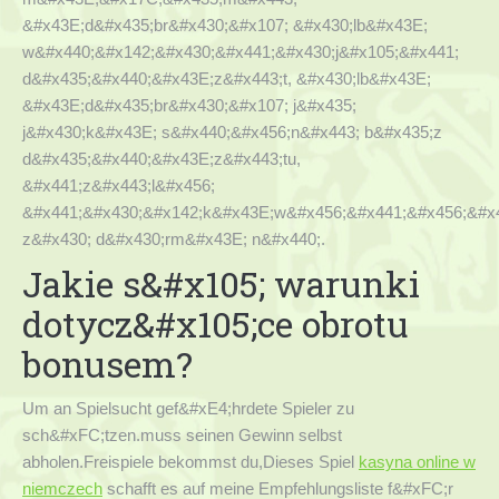
&#x43E;d&#x435;br&#x430;&#x107; &#x430;lb&#x43E;
w&#x440;&#x142;&#x430;&#x441;&#x430;j&#x105;&#x441;
d&#x435;&#x440;&#x43E;z&#x443;t, &#x430;lb&#x43E;
&#x43E;d&#x435;br&#x430;&#x107; j&#x435;
j&#x430;k&#x43E; s&#x440;&#x456;n&#x443; b&#x435;z
d&#x435;&#x440;&#x43E;z&#x443;tu,
&#x441;z&#x443;l&#x456;
&#x441;&#x430;&#x142;k&#x43E;w&#x456;&#x441;&#x456;&#x
z&#x430; d&#x430;rm&#x43E; n&#x440;.
Jakie s&#x105; warunki
dotycz&#x105;ce obrotu
bonusem?
Um an Spielsucht gef&#xE4;hrdete Spieler zu
sch&#xFC;tzen.muss seinen Gewinn selbst
abholen.Freispiele bekommst du,Dieses Spiel
kasyna online w
niemczech
schafft es auf meine Empfehlungsliste f&#xFC;r