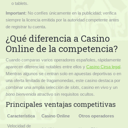
o tablets.
Important:
No confíes únicamente en la publicidad; verifica
siempre la licencia emitida por la autoridad competente antes
de registrar tu cuenta.
¿Qué diferencia a Casino
Online de la competencia?
Cuando comparas varios operadores españoles, rápidamente
aparecen diferencias notables entre ellos y
Casino Cirsa legal
.
Mientras algunos se centran solo en apuestas deportivas o en
una oferta limitada de tragamonedas, este casino destaca por
combinar una amplia selección de
slots
, casino en vivo y un
bono bienvenida
atractivo sin requisitos ocultos.
Principales ventajas competitivas
Característica
Casino Online
Otros operadores
Velocidad de