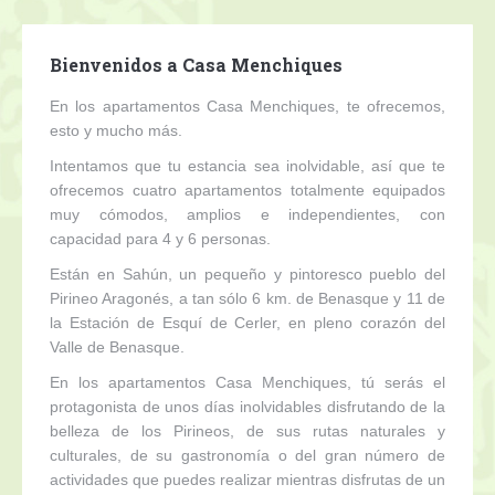
Bienvenidos a Casa Menchiques
En los apartamentos Casa Menchiques, te ofrecemos,
esto y mucho más.
Intentamos que tu estancia sea inolvidable, así que te
ofrecemos cuatro apartamentos totalmente equipados
muy cómodos, amplios e independientes, con
capacidad para 4 y 6 personas.
Están en Sahún, un pequeño y pintoresco pueblo del
Pirineo Aragonés, a tan sólo 6 km. de Benasque y 11 de
la Estación de Esquí de Cerler, en pleno corazón del
Valle de Benasque.
En los apartamentos Casa Menchiques, tú serás el
protagonista de unos días inolvidables disfrutando de la
belleza de los Pirineos, de sus rutas naturales y
culturales, de su gastronomía o del gran número de
actividades que puedes realizar mientras disfrutas de un