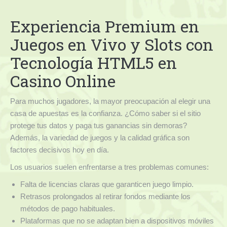
Contacto
Experiencia Premium en
Juegos en Vivo y Slots con
Tecnología HTML5 en
Casino Online
Para muchos jugadores, la mayor preocupación al elegir una
casa de apuestas es la confianza. ¿Cómo saber si el sitio
protege tus datos y paga tus ganancias sin demoras?
Además, la variedad de juegos y la calidad gráfica son
factores decisivos hoy en día.
Los usuarios suelen enfrentarse a tres problemas comunes:
Falta de licencias claras que garanticen juego limpio.
Retrasos prolongados al retirar fondos mediante los
métodos de pago habituales.
Plataformas que no se adaptan bien a dispositivos móviles