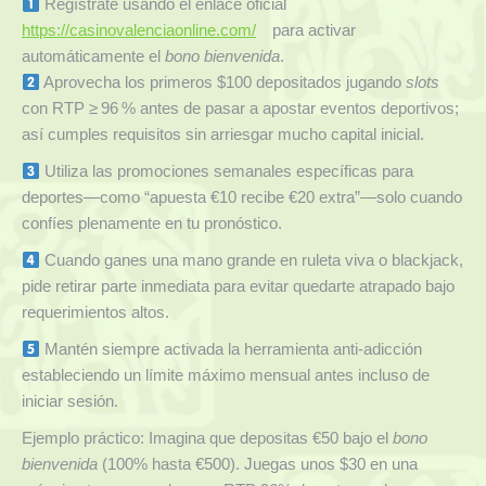
Regístrate usando el enlace oficial
https://casinovalenciaonline.com/
para activar
automáticamente el
bono bienvenida
.
Aprovecha los primeros $100 depositados jugando
slots
con RTP ≥ 96 % antes de pasar a apostar eventos deportivos;
así cumples requisitos sin arriesgar mucho capital inicial.
Utiliza las promociones semanales específicas para
deportes—como “apuesta €10 recibe €20 extra”—solo cuando
confíes plenamente en tu pronóstico.
Cuando ganes una mano grande en ruleta viva o blackjack,
pide retirar parte inmediata para evitar quedarte atrapado bajo
requerimientos altos.
Mantén siempre activada la herramienta anti‑adicción
estableciendo un límite máximo mensual antes incluso de
iniciar sesión.
Ejemplo práctico: Imagina que depositas €50 bajo el
bono
bienvenida
(100% hasta €500). Juegas unos $30 en una