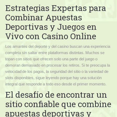
Contacto
Estrategias Expertas para
Combinar Apuestas
Deportivas y Juegos en
Vivo con Casino Online
Los amantes del deporte y del casino buscan una experiencia
completa sin saltar entre plataformas distintas. Muchos se
topan con sitios que ofrecen solo una parte del juego o
demoran demasiado en procesar los retiros. Si te preocupa la
velocidad de los pagos, la seguridad del sitio o la variedad de
slots disponibles, sigue leyendo porque hay una solución
integral que responde a todo eso desde el primer momento.
El desafío de encontrar un
sitio confiable que combine
apuestas deportivas y