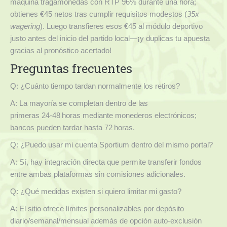
máquina tragamonedas con RTP 96% durante una hora;
obtienes €45 netos tras cumplir requisitos modestos (
35x
wagering
)​​. Luego transfieres esos €45 al módulo deportivo
justo antes del inicio del partido local—¡y duplicas tu apuesta
gracias al pronóstico acertado!
Preguntas frecuentes
Q: ¿Cuánto tiempo tardan normalmente los retiros?
A: La mayoría se completan dentro de las
primeras 24‑48 horas mediante monederos electrónicos;
bancos pueden tardar hasta 72 horas.
Q: ¿Puedo usar mi cuenta Sportium dentro del mismo portal?
A: Sí, hay integración directa que permite transferir fondos
entre ambas plataformas sin comisiones adicionales.
Q: ¿Qué medidas existen si quiero limitar mi gasto?
A: El sitio ofrece límites personalizables por depósito
diario/semanal/mensual además de opción auto‑exclusión