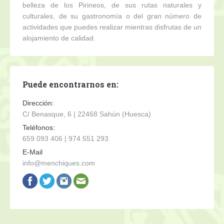
belleza de los Pirineos, de sus rutas naturales y
culturales, de su gastronomía o del gran número de
actividades que puedes realizar mientras disfrutas de un
alojamiento de calidad.
Puede encontrarnos en:
Dirección:
C/ Benasque, 6 | 22468 Sahún (Huesca)
Teléfonos:
659 093 406 | 974 551 293
E-Mail
info@menchiques.com