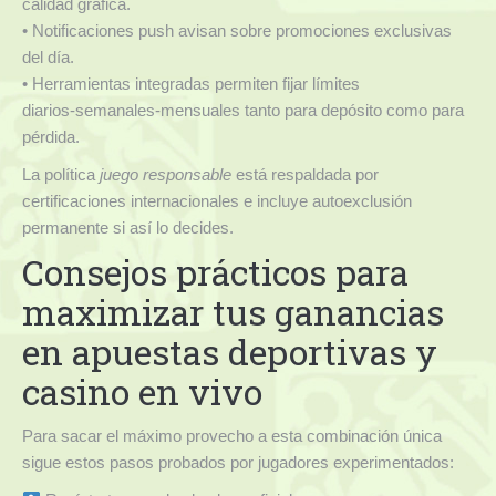
calidad gráfica.​
• Notificaciones push avisan sobre promociones exclusivas
del día.​
• Herramientas integradas permiten fijar límites
diarios‑semanales‑mensuales tanto para depósito como para
pérdida.​
La política
juego responsable
está respaldada por
certificaciones internacionales e incluye autoexclusión
permanente si así lo decides.
Consejos prácticos para
maximizar tus ganancias
en apuestas deportivas y
casino en vivo
Para sacar el máximo provecho a esta combinación única
sigue estos pasos probados por jugadores experimentados: