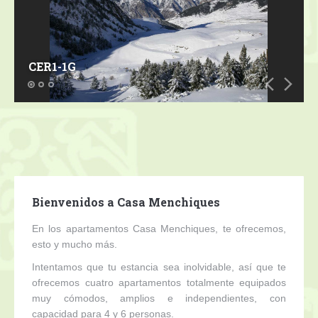
Contacto
CER1-1G
Bienvenidos a Casa Menchiques
En los apartamentos Casa Menchiques, te ofrecemos,
esto y mucho más.
Intentamos que tu estancia sea inolvidable, así que te
ofrecemos cuatro apartamentos totalmente equipados
muy cómodos, amplios e independientes, con
capacidad para 4 y 6 personas.