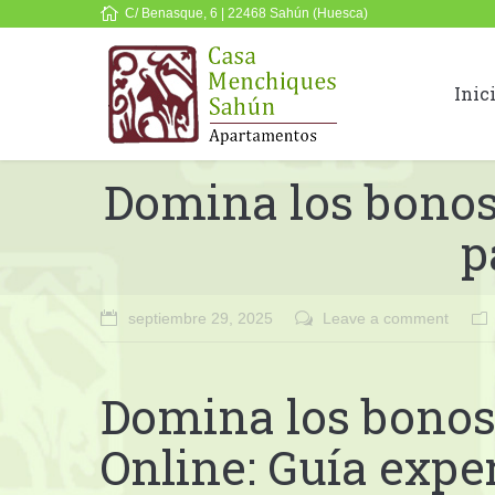
C/ Benasque, 6 | 22468 Sahún (Huesca)
Inic
Domina los bonos 
p
septiembre 29, 2025
Leave a comment
Domina los bonos
Online: Guía expe