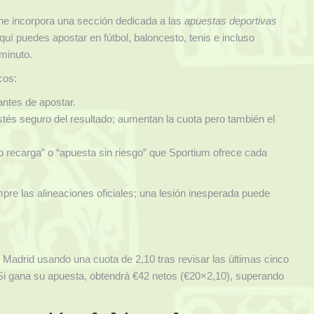
ne incorpora una sección dedicada a las
apuestas deportivas
uí puedes apostar en fútbol, baloncesto, tenis e incluso
minuto.
cos:
antes de apostar.
stés seguro del resultado; aumentan la cuota pero también el
ecarga” o “apuesta sin riesgo” que Sportium ofrece cada
mpre las alineaciones oficiales; una lesión inesperada puede
 Madrid usando una cuota de 2,10 tras revisar las últimas cinco
. Si gana su apuesta, obtendrá €42 netos (€20×2,10), superando