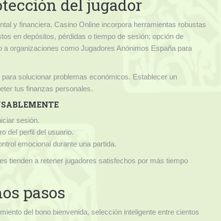
tección del jugador
tal y financiera. Casino Online incorpora herramientas robustas
stos en depósitos, pérdidas o tiempo de sesión; opción de
cto a organizaciones como Jugadores Anónimos España para
o para solucionar problemas económicos. Establecer un
ter tus finanzas personales.
NSABLEMENTE
ciar sesión.
 del perfil del usuario.
control emocional durante una partida.
bles tienden a retener jugadores satisfechos por más tiempo
mos pasos
amiento del bono bienvenida, selección inteligente entre cientos