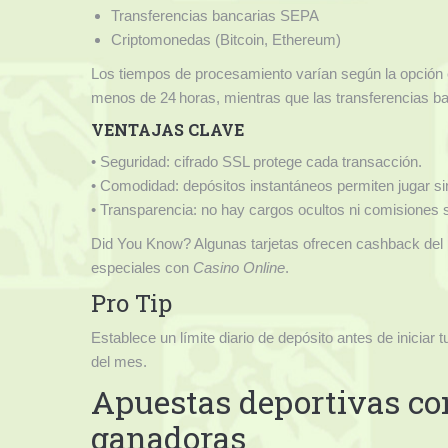
Transferencias bancarias SEPA
Criptomonedas (Bitcoin, Ethereum)
Los tiempos de procesamiento varían según la opción 
menos de 24 horas, mientras que las transferencias ba
VENTAJAS CLAVE
• Seguridad: cifrado SSL protege cada transacción.
• Comodidad: depósitos instantáneos permiten jugar s
• Transparencia: no hay cargos ocultos ni comisiones 
Did You Know? Algunas tarjetas ofrecen cashback del 1 
especiales con
Casino Online
.
Pro Tip
Establece un límite diario de depósito antes de iniciar t
del mes.
Apuestas deportivas co
ganadoras