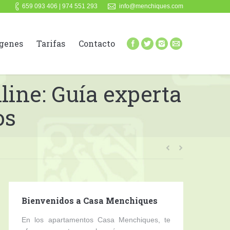
659 093 406 | 974 551 293
info@menchiques.com
genes
Tarifas
Contacto
line: Guía experta
os
Bienvenidos a Casa Menchiques
En los apartamentos Casa Menchiques, te