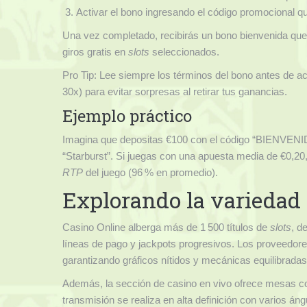
Activar el bono ingresando el código promocional qu
Una vez completado, recibirás un bono bienvenida que
giros gratis en
slots
seleccionados.
Pro Tip: Lee siempre los términos del bono antes de ace
30x) para evitar sorpresas al retirar tus ganancias.
Ejemplo práctico
Imagina que depositas €100 con el código “BIENVENIDO
“Starburst”. Si juegas con una apuesta media de €0,20
RTP
del juego (96 % en promedio).
Explorando la variedad 
Casino Online alberga más de 1 500 títulos de
slots
, d
líneas de pago y jackpots progresivos. Los proveedor
garantizando gráficos nítidos y mecánicas equilibradas
Además, la sección de casino en vivo ofrece mesas con
transmisión se realiza en alta definición con varios á