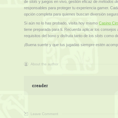
de
slots
y juegos en vivo, gestión eficaz de
métodos d
responsables para proteger tu experiencia gamer. Cad
opción completa para quienes buscan diversión segur
Si aún no lo has probado, visita hoy mismo
Casino Cir
tiene preparada para ti. Recuerda aplicar los consejos 
requisitos del bono y disfruta tanto de los
slots
como de 
¡Buena suerte y que tus jugadas siempre estén acompa
About the author
creader
Leave Comment