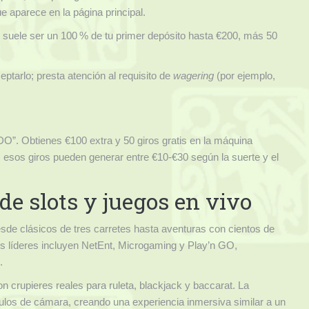
e aparece en la página principal.
 suele ser un 100 % de tu primer depósito hasta €200, más 50
ptarlo; presta atención al requisito de
wagering
(por ejemplo,
”. Obtienes €100 extra y 50 giros gratis en la máquina
, esos giros pueden generar entre €10‑€30 según la suerte y el
de slots y juegos en vivo
esde clásicos de tres carretes hasta aventuras con cientos de
es líderes incluyen NetEnt, Microgaming y Play’n GO,
.
 crupieres reales para ruleta, blackjack y baccarat. La
ngulos de cámara, creando una experiencia inmersiva similar a un