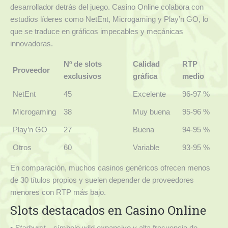
desarrollador detrás del juego. Casino Online colabora con
estudios líderes como NetEnt, Microgaming y Play’n GO, lo
que se traduce en gráficos impecables y mecánicas
innovadoras.
Nº de slots
Calidad
RTP
Proveedor
exclusivos
gráfica
medio
NetEnt
45
Excelente
96‑97 %
Microgaming
38
Muy buena
95‑96 %
Play’n GO
27
Buena
94‑95 %
Otros
60
Variable
93‑95 %
En comparación, muchos casinos genéricos ofrecen menos
de 30 títulos propios y suelen depender de proveedores
menores con RTP más bajo.
Slots destacados en Casino Online
•
Starburst
– símbolo wild expansivo y alta frecuencia de