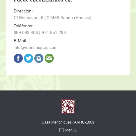
Dirección:
C/ Benasque, 6 | 22468 Sahún (Huesca)
Teléfonos:
659 093 406 | 974 551 293
E-Mail
info@menchiques.com
Casa Menchiques / AT-HU-1069
Menu1