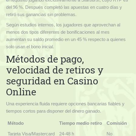
del 96 %. Después completó las apuestas en cuatro días y
retiró sus ganancias sin problemas.
Según estudios internos, los jugadores que aprovechan al
menos dos tipos diferentes de bonificaciones al mes
aumentan su saldo promedio en un 45 % respecto a quienes
solo usan el bono inicial.
Métodos de pago,
velocidad de retiros y
seguridad en Casino
Online
Una experiencia fluida requiere opciones bancarias fiables y
tiempos cortos para disponer del dinero ganado.
Método
Tiempo medio retiro
Comisión
Tarjeta Visa/Mastercard
24‑48 h
No