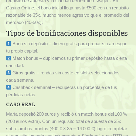
requisito de apuesta y la claridad del término “wager”. En
Casino Online, el bono inicial llega hasta €500 con un requisito
razonable de 35x, mucho menos agresivo que el promedio del
mercado (40‑50x).
Tipos de bonificaciones disponibles
Bono sin depósito – dinero gratis para probar sin arriesgar
tu propio capital.
Match bonus – duplicamos tu primer depósito hasta cierta
cantidad.
Giros gratis – rondas sin coste en slots seleccionados
cada semana.
Cashback semanal – recuperas un porcentaje de tus
pérdidas netas.
CASO REAL
María depositó 200 euros y recibió un match bonus del 100 %
(200 euros extra). Con un requisito total de apuesta de 35x
sobre ambos montos (400 € × 35 = 14 000 €) logró completar
el requisito jugando exclusivamente a
Starburst
, cuyo RTP es