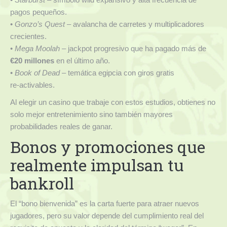
pagos pequeños.
•
Gonzo’s Quest
– avalancha de carretes y multiplicadores
crecientes.
•
Mega Moolah
– jackpot progresivo que ha pagado más de
€20 millones
en el último año.
•
Book of Dead
– temática egipcia con giros gratis
re‑activables.
Al elegir un casino que trabaje con estos estudios, obtienes no
solo mejor entretenimiento sino también mayores
probabilidades reales de ganar.
Bonos y promociones que
realmente impulsan tu
bankroll
El “bono bienvenida” es la carta fuerte para atraer nuevos
jugadores, pero su valor depende del cumplimiento real del