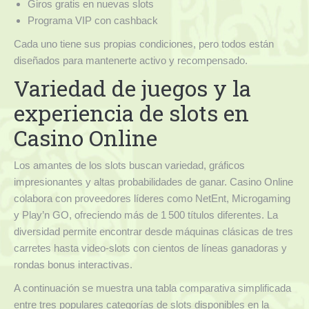
Giros gratis en nuevas slots
Programa VIP con cashback
Cada uno tiene sus propias condiciones, pero todos están
diseñados para mantenerte activo y recompensado.
Variedad de juegos y la
experiencia de slots en
Casino Online
Los amantes de los slots buscan variedad, gráficos
impresionantes y altas probabilidades de ganar. Casino Online
colabora con proveedores líderes como NetEnt, Microgaming
y Play’n GO, ofreciendo más de 1 500 títulos diferentes. La
diversidad permite encontrar desde máquinas clásicas de tres
carretes hasta video‑slots con cientos de líneas ganadoras y
rondas bonus interactivas.
A continuación se muestra una tabla comparativa simplificada
entre tres populares categorías de slots disponibles en la