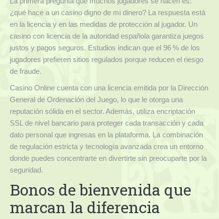
La primera pregunta que muchos jugadores se hacen es:
¿qué hace a un casino digno de mi dinero? La respuesta está
en la licencia y en las medidas de protección al jugador. Un
casino con licencia de la autoridad española garantiza juegos
justos y pagos seguros. Estudios indican que el 96 % de los
jugadores prefieren sitios regulados porque reducen el riesgo
de fraude.
Casino Online cuenta con una licencia emitida por la Dirección
General de Ordenación del Juego, lo que le otorga una
reputación sólida en el sector. Además, utiliza encriptación
SSL de nivel bancario para proteger cada transacción y cada
dato personal que ingresas en la plataforma. La combinación
de regulación estricta y tecnología avanzada crea un entorno
donde puedes concentrarte en divertirte sin preocuparte por la
seguridad.
Bonos de bienvenida que
marcan la diferencia