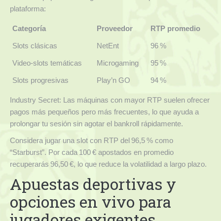
plataforma:
Categoría
Proveedor
RTP promedio
Slots clásicas
NetEnt
96 %
Video‑slots temáticas
Microgaming
95 %
Slots progresivas
Play’n GO
94 %
Industry Secret: Las máquinas con mayor RTP suelen ofrecer
pagos más pequeños pero más frecuentes, lo que ayuda a
prolongar tu sesión sin agotar el bankroll rápidamente.
Considera jugar una slot con RTP del 96,5 % como
“Starburst”. Por cada 100 € apostados en promedio
recuperarás 96,50 €, lo que reduce la volatilidad a largo plazo.
Apuestas deportivas y
opciones en vivo para
jugadores exigentes