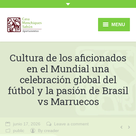
MENU
Inicio
Cultura de los aficionados
Apartamentos
en el Mundial una
Sahún
celebración global del
Entorno
fútbol y la pasión de Brasil
Rutas
vs Marruecos
Imágenes
Tarifas
junio 17, 2026
Leave a comment
public
By
creader